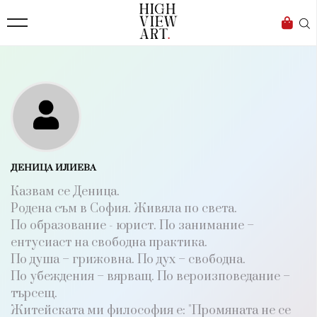
138
Бизнес
1633
Мода
16
Dialogue
Изкуство
4338
ДЕНИЦА ИЛИЕВА
Красота
Казвам се Деница.
777
Родена съм в София. Живяла по света.
По образование - юрист. По занимание –
Дизайн
ентусиаст на свободна практика.
1272
По душа – грижовна. По дух – свободна.
По убеждения – вярващ. По вероизповедание –
1188
търсещ.
Книги
Житейската ми философия е: "Промяната не се