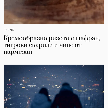
ГУРМЕ
Кремообразно ризото с шафран,
тигрови скариди и чипс от
пармезан