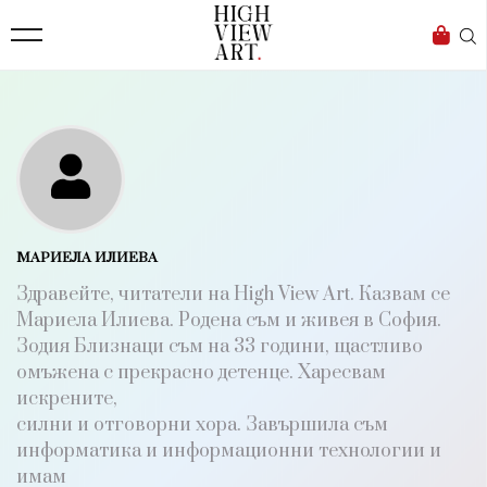
139
Бизнес
1633
Мода
16
Dialogue
Изкуство
4340
МАРИЕЛА ИЛИЕВА
Красота
Здравейте, читатели на High View Art. Казвам се
777
Мариела Илиева. Родена съм и живея в София.
Зодия Близнаци съм на 33 години, щастливо
Дизайн
омъжена с прекрасно детенце. Харесвам
1272
искрените,
силни и отговорни хора. Завършила съм
1188
информатика и информационни технологии и
Книги
имам