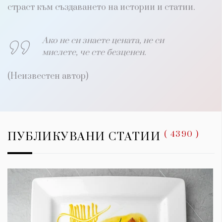
1970
страст към създаването на истории и статии.
30+
1710
Гурме
Ако не си знаете цената, не си
мислете, че сте безценен.
Пътувай
237
(Неизвестен автор)
389
Здраве
Gentlemen
382
( 4390 )
ПУБЛИКУВАНИ СТАТИИ
Wellness
1817
ПОСЛЕДВАЙТЕ
НИ