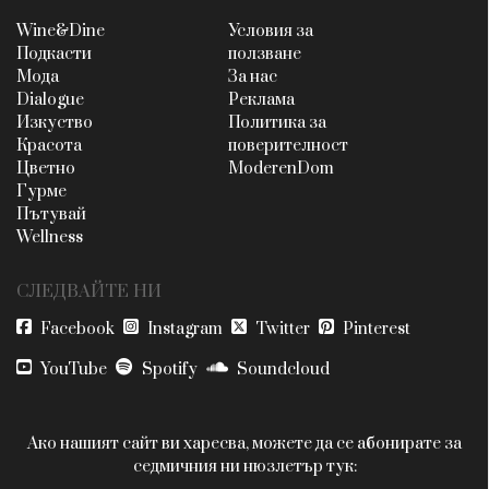
Wine&Dine
Условия за
Подкасти
ползване
Мода
За нас
Dialogue
Реклама
Изкуство
Политика за
Красота
поверителност
Цветно
ModerenDom
Гурме
Пътувай
Wellness
СЛЕДВАЙТЕ НИ
Facebook
Instagram
Twitter
Pinterest
YouTube
Spotify
Soundcloud
Ако нашият сайт ви харесва, можете да се абонирате за
седмичния ни нюзлетър тук: