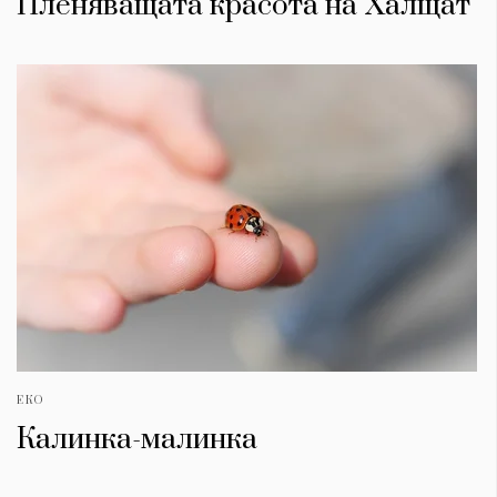
Пленяващата красота на Халщат
ЕКО
Калинка-малинка