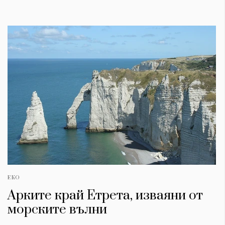
ЕКО
Арките край Етрета, изваяни от
морските вълни