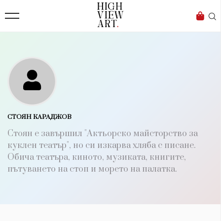
138
Бизнес
1633
Мода
16
Dialogue
Изкуство
4339
СТОЯН КАРАДЖОВ
Красота
Стоян е завършил "Актьорско майсторство за
777
куклен театър", но си изкарва хляба с писане.
Обича театъра, киното, музиката, книгите,
Дизайн
пътуването на стоп и морето на палатка.
1272
1188
Книги