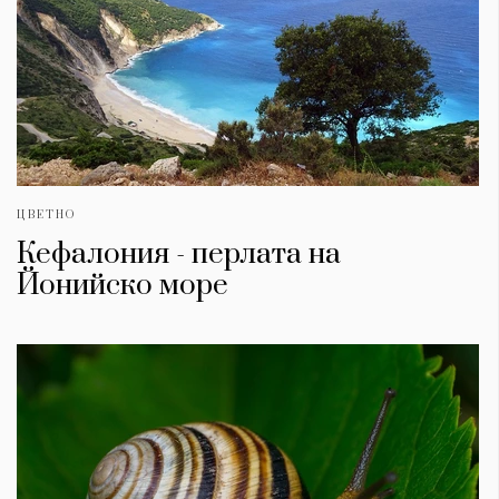
ЦВЕТНО
Кефалония - перлата на
Йонийско море