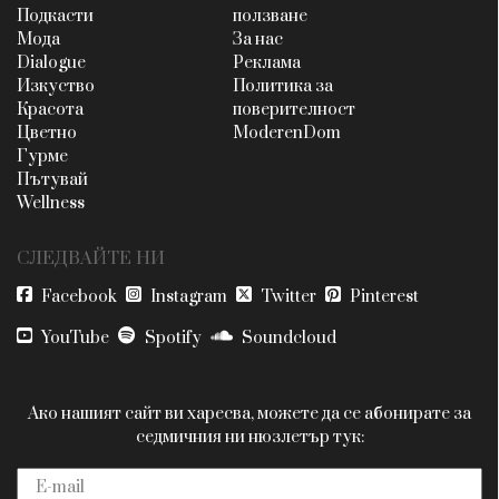
Подкасти
ползване
Мода
За нас
Dialogue
Реклама
Изкуство
Политика за
Красота
поверителност
Цветно
ModerenDom
Гурме
Пътувай
Wellness
СЛЕДВАЙТЕ НИ
Facebook
Instagram
Twitter
Pinterest
YouTube
Spotify
Soundcloud
Ако нашият сайт ви харесва, можете да се абонирате за
седмичния ни нюзлетър тук: