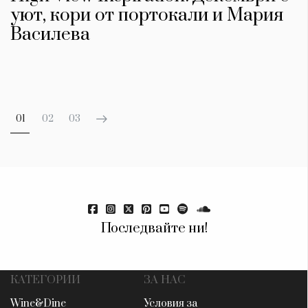
уют, кори от портокали и Мария
Василева
01
02
03
Последвайте ни!
КАТЕГОРИИ
ЗА НАС
Wine&Dine
Условия за