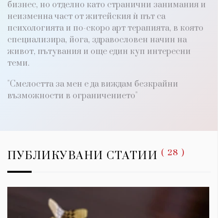
бизнес, но отделно като странични занимания и
1970
30+
неизменна част от житейския ѝ път са
1709
психологията и по-скоро арт терапията, в която
Гурме
специализира, йога, здравословен начин на
живот, пътувания и още един куп интересни
Пътувай
теми.
237
"Смелостта за мен е да виждам безкрайни
389
Здраве
възможности в ограничението"
Gentlemen
381
( 28 )
ПУБЛИКУВАНИ СТАТИИ
Wellness
1815
ПОСЛЕДВАЙТЕ
НИ