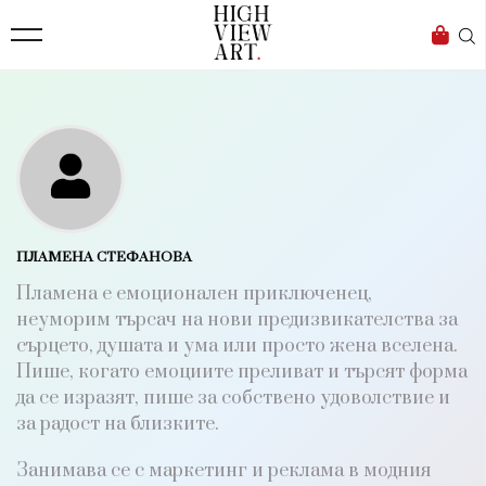
138
Бизнес
1633
Мода
16
Dialogue
Изкуство
4338
ПЛАМЕНА СТЕФАНОВА
Красота
Пламена е емоционален приключенец,
777
неуморим търсач на нови предизвикателства за
сърцето, душата и ума или просто жена вселена.
Дизайн
Пише, когато емоциите преливат и търсят форма
1272
да се изразят, пише за собствено удоволствие и
за радост на близките.
1188
Книги
Занимава се с маркетинг и реклама в модния