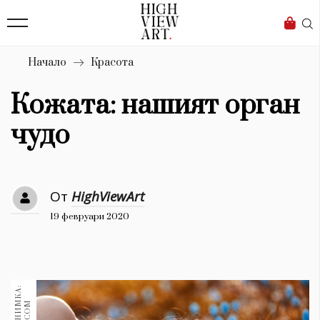
139
Бизнес
1633
Мода
Начало
Красота
16
Dialogue
Кожата: нашият орган
Изкуство
чудо
4340
Красота
От
HighViewArt
777
19 февруари 2020
Дизайн
1272
1188
Книги