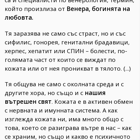
който произлиза от
Венера, богинята на
любовта.
Тя заразява не само със страст, но и със
сифилис, гонорея, генитални брадавици,
херпес, хепатит или СПИН – болести, по-
голямата част от които се виждат по
кожата или от нея проникват в тялото. (...)
Тя общува не само с околната среда и с
другите хора, но също и с
нашия
вътрешен свят
. Кожата е в активен обмен
с нервната и имунната система. А как
изглежда кожата ни, има много общо с
това, което се разиграва вътре в нас – как
се храним, но също и какво е психичното