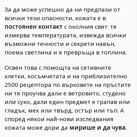
За да може успешно да ни предпази от
всички тези опасности, кожата е в
постоянен контакт
с околния свят: тя
измерва температурата, извежда всички
възможни течности и секрети навън,
поема светлина и я превръща в топлина.
Освен това с помощта на сетивните
клетки, косъмчетата и на приблизително
2500 рецептора по върховете на пръстите
ни тя проучва дали е ветровито, студено
или сухо, дали един предмет е грапав или
гладък, мек или твърд, остър или тъп. А
според някои най-нови изследвания
кожата може дори да
мирише и да чува.