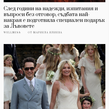
Красота
поверителност
Цветно
ModerenDom
След години на надежди, изпитания и
Гурме
въпроси без отговор, съдбата най-
Пътувай
накрая е подготвила специален подарък
Wellness
за Лъвовете
СЛЕДВАЙТЕ НИ
WELLNESS
ОТ
МАРИЕЛА ИЛИЕВА
Facebook
Instagram
Twitter
Pinterest
YouTube
Spotify
Soundcloud
Ако нашият сайт ви харесва, можете да се абонирате за
седмичния ни нюзлетър тук:
© 2026, HighViewArt | Всички права запазени