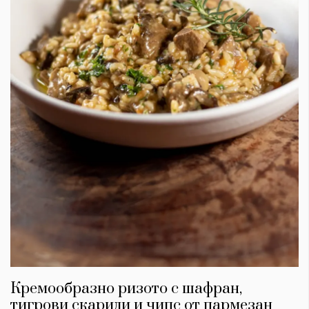
Кремообразно ризото с шафран,
тигрови скариди и чипс от пармезан