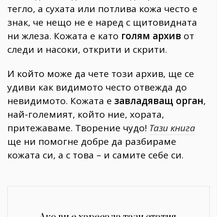
тегло, а сухата или потлива кожа често е
знак, че нещо не е наред с щитовидната
ни жлеза. Кожата е като
голям архив
от
следи и насоки, открити и скрити.
И който може да чете този архив, ще се
удиви как видимото често отвежда до
невидимото. Кожата е
завладяващ орган
,
най-големият, който ние, хората,
притежаваме. Творение чудо!
Тази книга
ще ни помогне добре да разбираме
кожата си, а с това – и самите себе си.