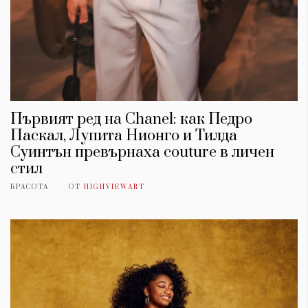
Първият ред на Chanel: как Педро
Паскал, Лупита Нионго и Тилда
Суинтън превърнаха couture в личен
стил
КРАСОТА
ОТ
HIGHVIEWART