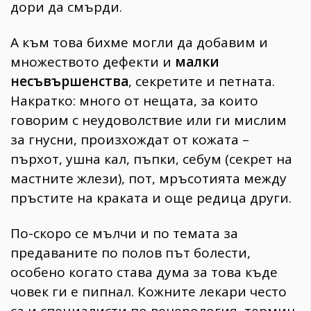
дори да смърди.
А към това бихме могли да добавим и
множеството дефекти и
малки
несъвършенства
, секретите и петната.
Накратко: много от нещата, за които
говорим с неудоволствие или ги мислим
за гнусни, произхождат от кожата –
пърхот, ушна кал, пъпки, себум (секрет на
мастните жлези), пот, мръсотията между
пръстите на краката и още редица други.
По-скоро се мълчи и по темата за
предаваните по полов път болести,
особено когато става дума за това къде
човек ги е пипнал. Кожните лекари често
са и специалисти по венерология, термин,