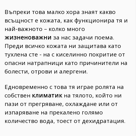
Въпреки това малко хора знаят какво
всъщност е кожата, как функционира тя и
най-важното – колко много
жизненоважни
за нас задачи поема.
Преди всичко кожата ни защитава като
тухлена сте - на с киселинно покритие от
опасни натрапници като причинители на
болести, отрови и алергени.
Едновременно с това тя играе ролята на
собствен
климатик
на тялото, който ни
пази от прегряване, охлаждане или от
изпаряване на прекалено голямо
количество вода, тоест от дехидратация.