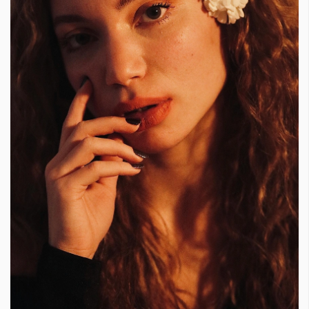
КАТЕГОРИИ
ЗА НАС
Wine&Dine
Условия за
Подкасти
ползване
Мода
За нас
Dialogue
Реклама
Изкуство
Политика за