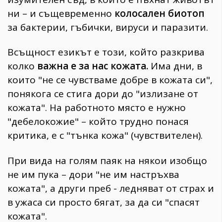
ни – и същевременно
колосален биотоп
за бактерии, гъбички, вируси и паразити.
Всъщност езикът е този, който разкрива
колко
важна е за нас кожата.
Има дни, в
които "не се чувстваме добре в кожата си",
понякога се стига дори до "излизане от
кожата". На работното място е нужно
"дебелокожие" – който трудно понася
критика, е с "тънка кожа" (чувствителен).
При вида на голям паяк на някои изобщо
не им пука – дори "не им настръхва
кожата", а други преб - ледняват от страх и
в ужаса си просто бягат, за да си "спасят
кожата".