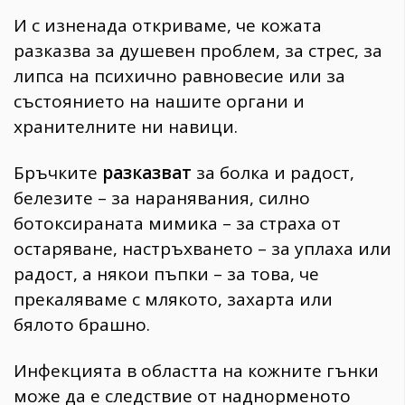
И с изненада откриваме, че кожата
разказва за душевен проблем, за стрес, за
липса на психично равновесие или за
състоянието на нашите органи и
хранителните ни навици.
Бръчките
разказват
за болка и радост,
белезите – за наранявания, силно
ботоксираната мимика – за страха от
остаряване, настръхването – за уплаха или
радост, а някои пъпки – за това, че
прекаляваме с млякото, захарта или
бялото брашно.
Инфекцията в областта на кожните гънки
може да е следствие от наднорменото