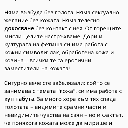
Няма възбуда без голота. Няма сексуално
желание без кожата. Няма телесно
докосване
без контакт с нея. От горещите
мисли целите настръхваме. Дори и
културата на фетиша си има работа с
кожни символи: лак, обработена кожа и
козина… всички те са еротични
заместители на кожата!
Сигурно вече сте забелязали: който се
занимава с темата "кожа", си има работа с
куп табута
. За много хора към тях спада
голотата – видимите срамни части и
невидимите чувства на свян – но и фактът,
че понякога кожата може да мирише и