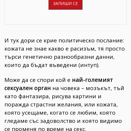
И тук дори се крие политическо послание:
кожата не знае какво е расизъм, тя просто
търси генетично разнообразни данни,
които да бъдат въведени (интуп).
Може да се спори кой е
най-големият
сексуален орган
на човека – мозъкът, тъй
като фантазира, рисува картини и
поражда страстни желания, или кожата,
която усещаме, когато се любим, която
гледаме със задоволство и която видимо
се променя по време на секс.