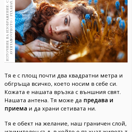
И
З
Т
О
Ч
Н
И
К
Н
А
И
З
О
Б
Р
А
Ж
Е
Н
И
Е
:
С
Н
И
К
А
:
A
V
E
R
Y
A
N
O
V
P
H
O
T
O
/
P
I
X
A
B
A
Y
.
C
O
М
M
1970
30+
1710
Гурме
Пътувай
237
389
Здраве
Gentlemen
Тя е с площ почти два квадратни метра и
382
обгръща всичко, което носим в себе си.
Кожата е нашата връзка с външния свят.
Wellness
Нашата антена. Тя може да
предава и
1817
приема
и да храни сетивата ни.
Тя е обект на желание, наш граничен слой,
ПОСЛЕДВАЙТЕ
НИ
изумителен съд, в който е пъхнат животът