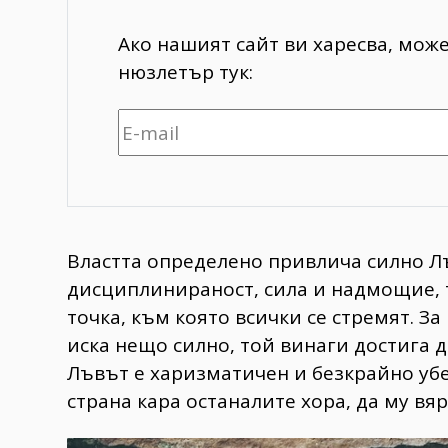
Ако нашият сайт ви харесва, мож
нюзлетър тук:
Властта определено привлича силно Л
дисциплинираност, сила и надмощие, т
точка, към която всички се стремят. З
иска нещо силно, той винаги достига д
Лъвът е харизматичен и безкрайно убе
страна кара останалите хора, да му вя