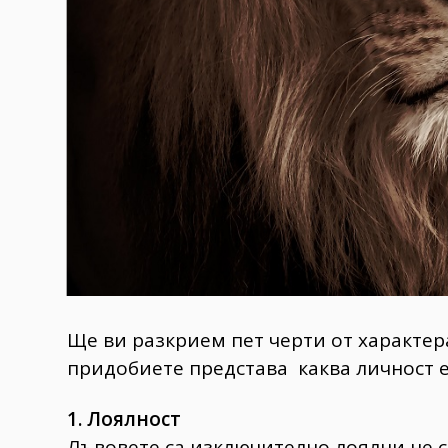
Ще ви разкрием пет черти от характер
придобиете представа каква личност е 
1. Лоялност
Лъвовете са изключително лоялни не с