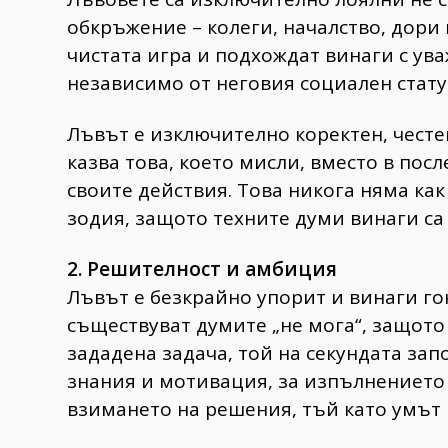
обкръжение – колеги, началство, дори
чистата игра и подхождат винаги с ува
независимо от неговия социален стату
Лъвът е изключително коректен, честе
казва това, което мисли, вместо в посл
своите действия. Това никога няма как
зодия, защото техните думи винаги са 
2. Решителност и амбиция
Лъвът е безкрайно упорит и винаги го
съществуват думите „не мога“, защото
зададена задача, той на секундата запо
знания и мотивация, за изпълнението 
взимането на решения, тъй като умът 