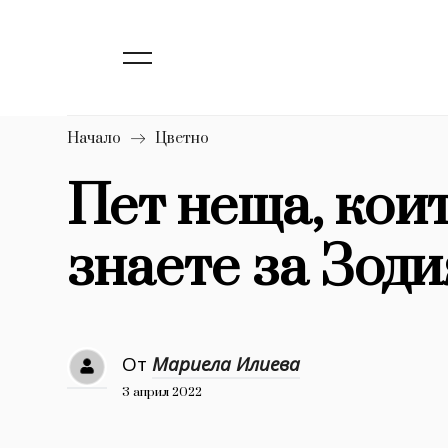
139
Бизнес
1633
Мода
16
Dialogue
Начало
Цветно
Изкуство
Пет неща, коит
4340
знаете за Зоди
777
Красота
1272
Дизайн
1188
Книги
От
Мариела Илиева
1970
30+
3 април 2022
1710