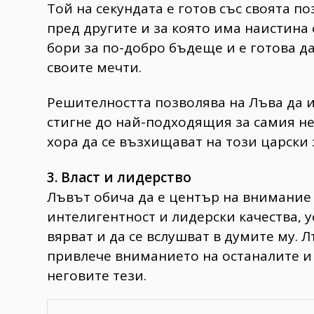
Той на секундата е готов със своята п
пред другите и за която има наистина 
бори за по-добро бъдеще и е готова да
своите мечти.
Решителността позволява на Лъва да и
стигне до най-подходящия за самия не
хора да се възхищават на този царски 
3. Власт и лидерство
Лъвът обича да е център на внимание
интелигентност и лидерски качества, у
вярват и да се вслушват в думите му. Л
привлече вниманието на останалите и 
неговите тези.