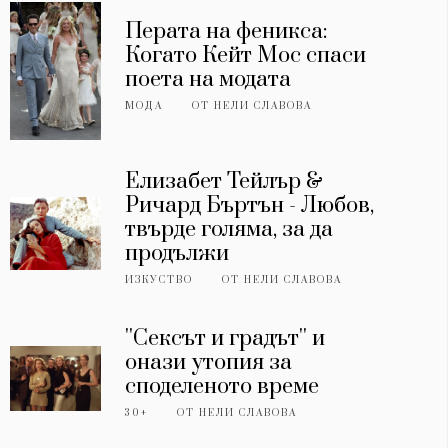
Перата на феникса:
Когато Кейт Мос спаси
поета на модата
МОДА
ОТ
НЕЛИ СЛАВОВА
Елизабет Тейлър &
Ричард Бъртън - Любов,
твърде голяма, за да
продължи
ИЗКУСТВО
ОТ
НЕЛИ СЛАВОВА
''Сексът и градът'' и
онази утопия за
споделеното време
30+
ОТ
НЕЛИ СЛАВОВА