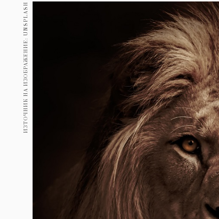
Гурме
ИЗТОЧНИК НА ИЗОБРАЖЕНИЕ: UNSPLASH
237
Пътувай
389
Здраве
Gentlemen
382
1817
Wellness
ПОСЛЕДВАЙТЕ
НИ