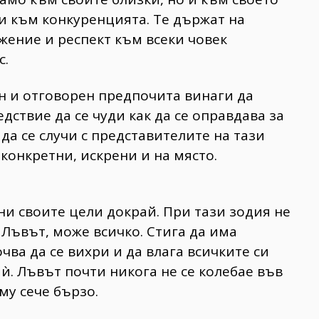
 и към конкуренцията. Те държат на
жение и респект към всеки човек
с.
н и отговорен предпочита винаги да
едствие да се чуди как да се оправдава за
 да се случи с представителите на тази
конкретни, искрени и на място.
ни своите цели докрай. При тази зодия не
 Лъвът, може всичко. Стига да има
чва да се вихри и да влага всичките си
ѝ. Лъвът почти никога не се колебае във
му сече бързо.