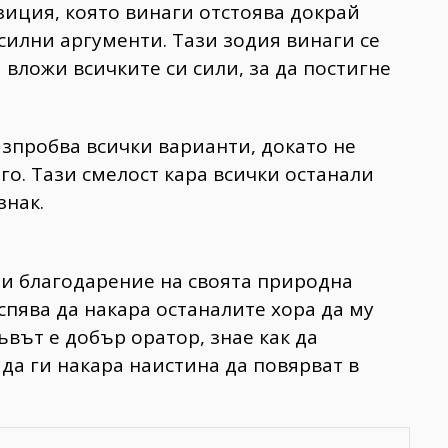
озиция, която винаги отстоява докрай
силни аргументи. Тази зодия винаги се
 вложи всичките си сили, за да постигне
зпробва всички варианти, докато не
го. Тази смелост кара всички останали
знак.
 и благодарение на своята природна
спява да накара останалите хора да му
ъвът е добър оратор, знае как да
да ги накара наистина да повярват в