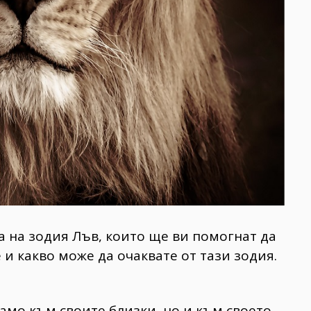
а на зодия Лъв, които ще ви помогнат да
и какво може да очаквате от тази зодия.
амо към своите близки, но и към своето