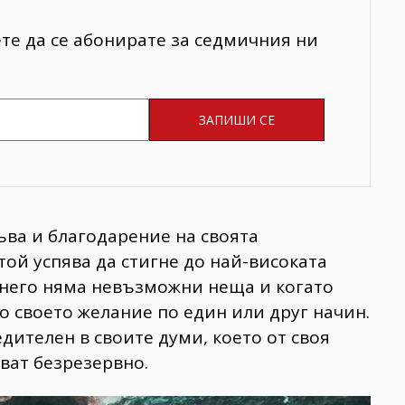
ете да се абонирате за седмичния ни
ъва и благодарение на своята
ой успява да стигне до най-високата
а него няма невъзможни неща и когато
о своето желание по един или друг начин.
дителен в своите думи, което от своя
рват безрезервно.