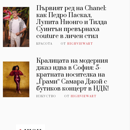
Първият ред на Chanel:
как Педро Паскал,
Лупита Нионго и Тилда
Суинтън превърнаха
couture в личен стил
КРАСОТА
ОТ
HIGHVIEWART
Кралицата на модерния
джаз идва в София: 5-
кратната носителка на
„Грами“ Самара Джой с
бутиков концерт в НДК!
ИЗКУСТВО
ОТ
HIGHVIEWART