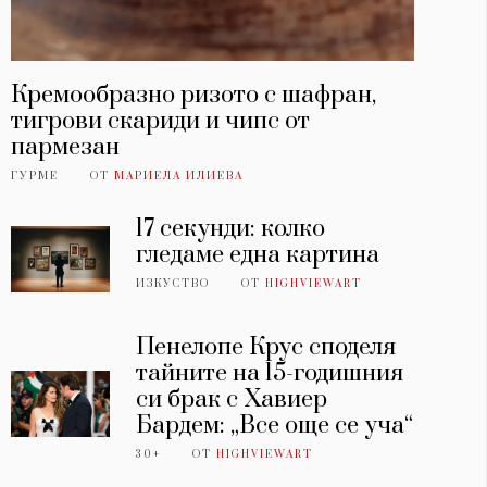
Кремообразно ризото с шафран,
тигрови скариди и чипс от
пармезан
ГУРМЕ
ОТ
МАРИЕЛА ИЛИЕВА
17 секунди: колко
гледаме една картина
ИЗКУСТВО
ОТ
HIGHVIEWART
Пенелопе Крус споделя
тайните на 15-годишния
си брак с Хавиер
Бардем: „Все още се уча“
30+
ОТ
HIGHVIEWART