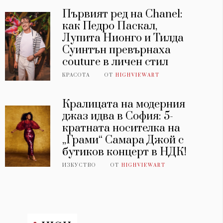
Първият ред на Chanel:
как Педро Паскал,
Лупита Нионго и Тилда
Суинтън превърнаха
couture в личен стил
КРАСОТА
ОТ
HIGHVIEWART
Кралицата на модерния
джаз идва в София: 5-
кратната носителка на
„Грами“ Самара Джой с
бутиков концерт в НДК!
ИЗКУСТВО
ОТ
HIGHVIEWART