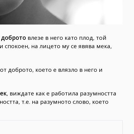
о
доброто
влезе в него като плод, той
 и спокоен, на лицето му се явява мека,
от доброто, което е влязло в него и
ек
, виждате как е работила разумността
остта, т.е. на разумното слово, което