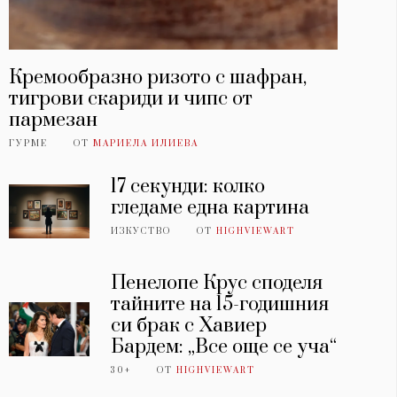
Кремообразно ризото с шафран,
тигрови скариди и чипс от
пармезан
ГУРМЕ
ОТ
МАРИЕЛА ИЛИЕВА
17 секунди: колко
гледаме една картина
ИЗКУСТВО
ОТ
HIGHVIEWART
Пенелопе Крус споделя
тайните на 15-годишния
си брак с Хавиер
Бардем: „Все още се уча“
30+
ОТ
HIGHVIEWART