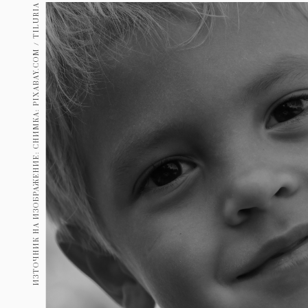
Гурме
ИЗТОЧНИК НА ИЗОБРАЖЕНИЕ: СНИМКА: PIXABAY.COM / TILURIA
237
Пътувай
389
Здраве
Gentlemen
382
1817
Wellness
ПОСЛЕДВАЙТЕ
НИ