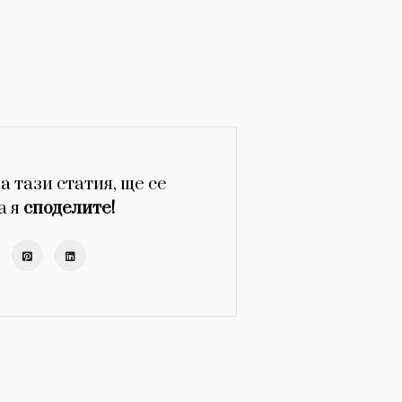
а тази статия, ще се
а я
споделите!