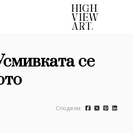
Усмивката се
ото
Сподели: