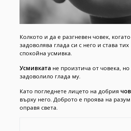
Колкото и да е разгневен човек, когат
задоволява глада си с него и става тих
спокойна усмивка.
Усмивката
не произтича от човека, но 
задоволило глада му.
Като погледнете лицето на добрия
чов
върху него. Доброто е проява на разумн
оправя света.