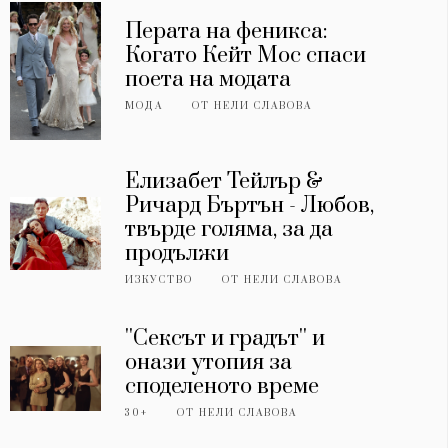
Перата на феникса:
Когато Кейт Мос спаси
поета на модата
МОДА
ОТ
НЕЛИ СЛАВОВА
Елизабет Тейлър &
Ричард Бъртън - Любов,
твърде голяма, за да
продължи
ИЗКУСТВО
ОТ
НЕЛИ СЛАВОВА
''Сексът и градът'' и
онази утопия за
споделеното време
30+
ОТ
НЕЛИ СЛАВОВА