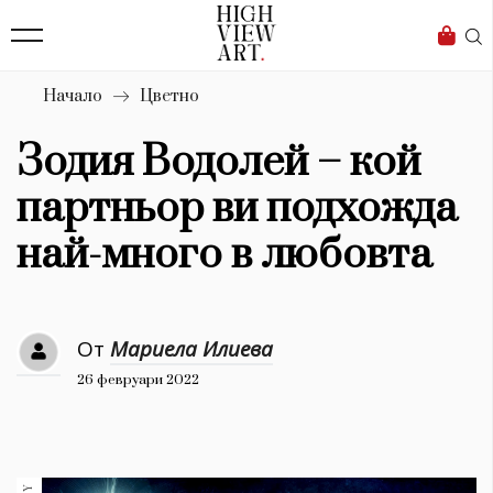
139
Бизнес
1633
Мода
Начало
Цветно
16
Dialogue
Зодия Водолей – кой
Изкуство
партньор ви подхожда
4340
най-много в любовта
Красота
777
От
Мариела Илиева
Дизайн
26 февруари 2022
1272
1188
Книги