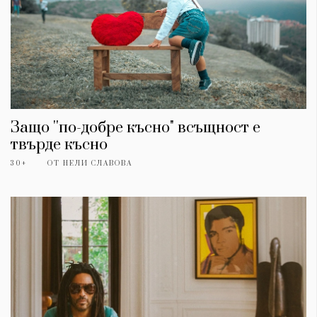
Защо ''по-добре късно" всъщност е
твърде късно
30+
ОТ
НЕЛИ СЛАВОВА