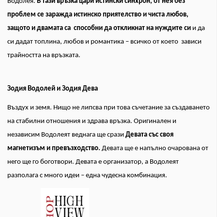
Водолея.
В тази връзка цари истински синхрон, от нея без
проблем се заражда истинско приятелство и чиста любов,
защото и двамата са способни да откликнат на нуждите си
и да
си дадат топлина, любов и романтика – всичко от което зависи
трайността на връзката.
Зодия Водолей и Зодия Дева
Въздух и земя. Нищо не липсва при това съчетание за създаването
на стабилни отношения и здрава връзка. Оригинален и
независим Водолеят веднага ще срази
Девата със своя
магнетизъм и превъзходство.
Девата ще е напълно очарована от
него ще го боготвори. Девата е организатор, а Водолеят
разполага с много идеи – една чудесна комбинация.