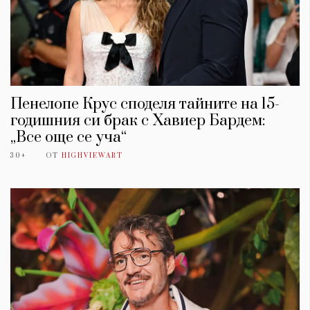
Пенелопе Крус споделя тайните на 15-
годишния си брак с Хавиер Бардем:
„Все още се уча“
30+
ОТ
HIGHVIEWART