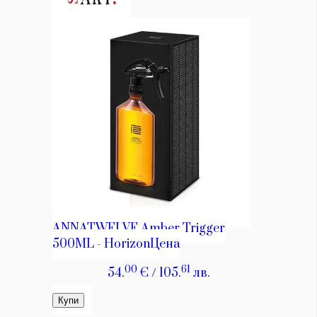
КАТЕГОРИИ
ЗА НАС
Wine&Dine
Условия за
Подкасти
ползване
Мода
За нас
Dialogue
Реклама
Изкуство
Политика за