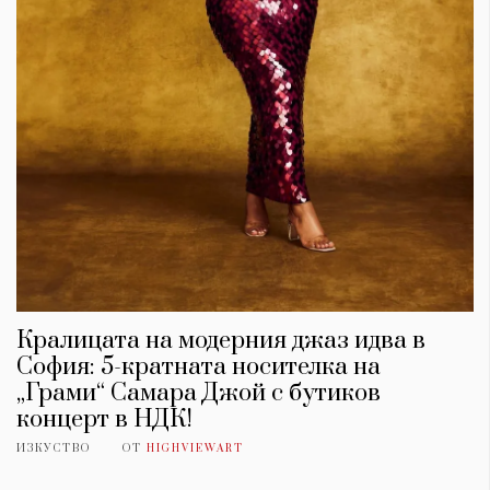
Кралицата на модерния джаз идва в
София: 5-кратната носителка на
„Грами“ Самара Джой с бутиков
концерт в НДК!
ИЗКУСТВО
ОТ
HIGHVIEWART