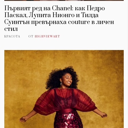
Първият ред на Chanel: как Педро
Паскал, Лупита Нионго и Тилда
Суинтън превърнаха couture в личен
стил
КРАСОТА
ОТ
HIGHVIEWART