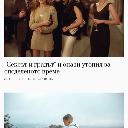
''Сексът и градът'' и онази утопия за
споделеното време
30+
ОТ
НЕЛИ СЛАВОВА