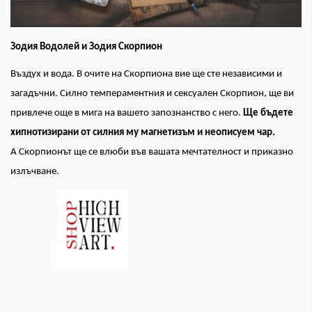
Зодия Водолей и Зодия Скорпион
Въздух и вода. В очите на Скорпиона вие ще сте независими и
загадъчни. Силно темпераментния и сексуален Скорпион, ще ви
привлече още в мига на вашето запознанство с него.
Ще бъдете
хипнотизирани от силния му магнетизъм и неописуем чар.
А Скорпионът ще се влюби във вашата мечтателност и приказно
излъчване.