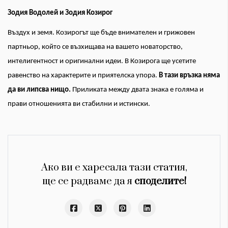
Зодия Водолей и Зодия Козирог
Въздух и земя. Козирогът ще бъде внимателен и грижовен
партньор, който се възхищава на вашето новаторство,
интелигентност и оригинални идеи. В Козирога ще усетите
равенство на характерите и приятелска упора.
В тази връзка няма
да ви липсва нищо.
Приликата между двата знака е голяма и
прави отношенията ви стабилни и истински.
Ако ви е харесала тази статия,
ще се радваме да я
споделите!