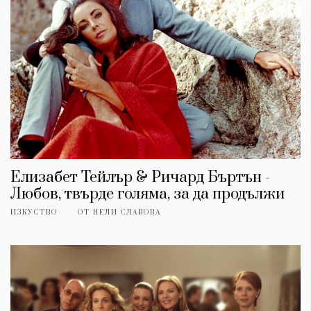
Елизабет Тейлър & Ричард Бъртън -
Любов, твърде голяма, за да продължи
ИЗКУСТВО
ОТ
НЕЛИ СЛАВОВА