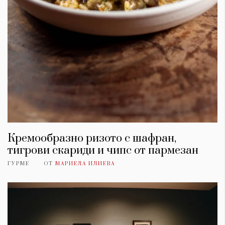
Кремообразно ризото с шафран,
тигрови скариди и чипс от пармезан
ГУРМЕ
ОТ
МАРИЕЛА ИЛИЕВА