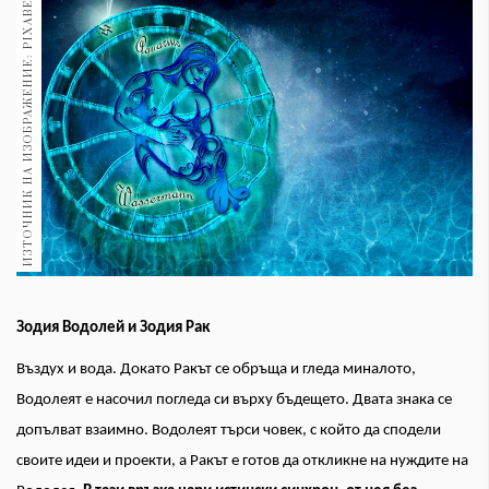
ИЗТОЧНИК НА ИЗОБРАЖЕНИЕ: PIXABEY
1970
30+
1710
Гурме
Пътувай
237
389
Здраве
Gentlemen
382
Зодия Водолей и Зодия Рак
Wellness
Въздух и вода. Докато Ракът се обръща и гледа миналото,
1817
Водолеят е насочил погледа си върху бъдещето. Двата знака се
допълват взаимно. Водолеят търси човек, с който да сподели
ПОСЛЕДВАЙТЕ
своите идеи и проекти, а Ракът е готов да откликне на нуждите на
НИ