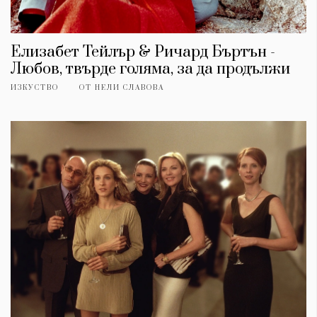
Елизабет Тейлър & Ричард Бъртън -
Любов, твърде голяма, за да продължи
ИЗКУСТВО
ОТ
НЕЛИ СЛАВОВА