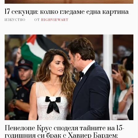
17 секунди: колко гледаме една картина
ИЗКУСТВО
ОТ
HIGHVIEWART
Пенелопе Крус споделя тайните на 15-
годишния си брак с Хавиер Бардем: