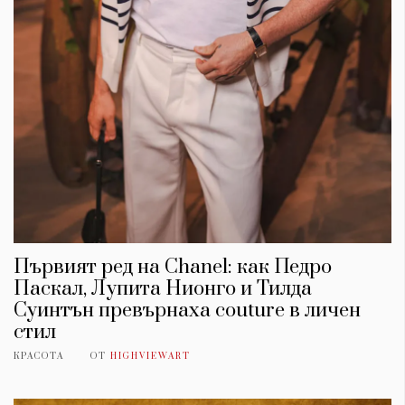
Първият ред на Chanel: как Педро
Паскал, Лупита Нионго и Тилда
Суинтън превърнаха couture в личен
стил
КРАСОТА
ОТ
HIGHVIEWART