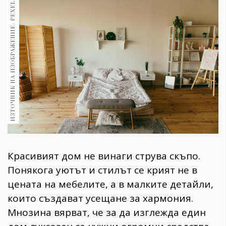
ИЗТОЧНИК НА ИЗОБРАЖЕНИЕ: PEXELS
1970
30+
1710
Гурме
Пътувай
237
389
Здраве
Gentlemen
382
Красивият дом не винаги струва скъпо.
Wellness
Понякога уютът и стилът се крият не в
1817
цената на мебелите, а в малките детайли,
които създават усещане за хармония.
Мнозина вярват, че за да изглежда един
ПОСЛЕДВАЙТЕ
НИ