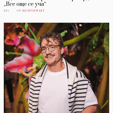
„Все още се уча“
30+
ОТ
HIGHVIEWART