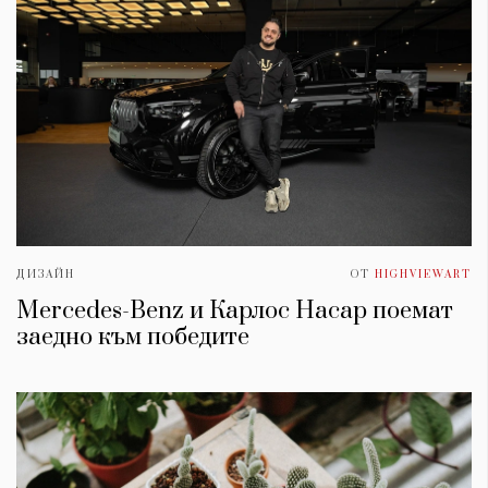
ДИЗАЙН
ОТ
HIGHVIEWART
Mercedes-Benz и Карлос Насар поемат
заедно към победите