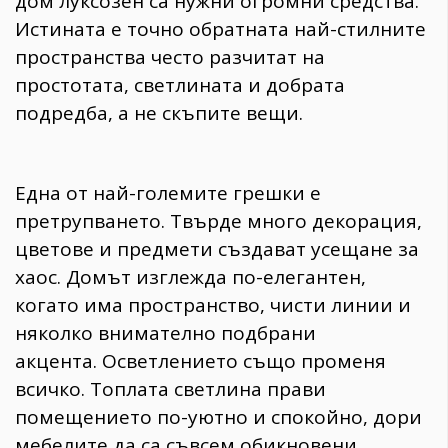
дом луксозен са нужни огромни средства.
Истината е точно обратната най-стилните
пространства често разчитат на
простотата, светлината и добрата
подредба, а не скъпите вещи.
Една от най-големите грешки е
претрупването. Твърде много декорация,
цветове и предмети създават усещане за
хаос. Домът изглежда по-елегантен,
когато има пространство, чисти линии и
няколко внимателно подбрани
акцента. Осветлението също променя
всичко. Топлата светлина прави
помещението по-уютно и спокойно, дори
мебелите да са съвсем обикновени.