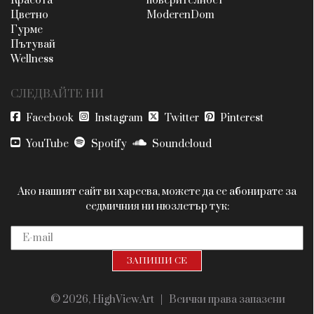
Красота
поверителност
Цветно
ModerenDom
Гурме
Пътувай
Wellness
СЛЕДВАЙТЕ НИ
Facebook
Instagram
Twitter
Pinterest
YouTube
Spotify
Soundcloud
Ако нашият сайт ви харесва, можете да се абонирате за
седмичния ни нюзлетър тук:
© 2026, HighViewArt | Всички права запазени