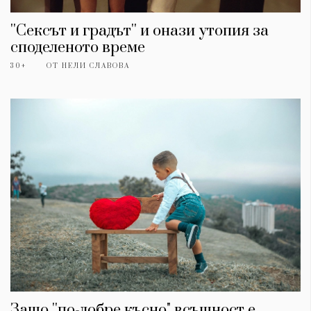
''Сексът и градът'' и онази утопия за
споделеното време
30+
ОТ
НЕЛИ СЛАВОВА
Защо ''по-добре късно" всъщност е