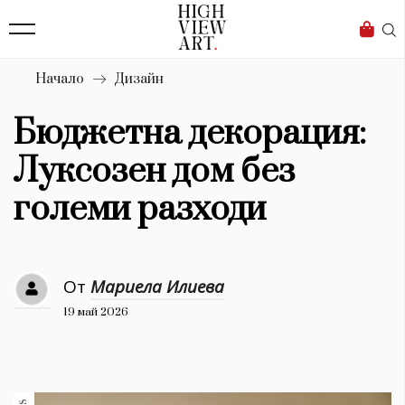
139
Бизнес
1633
Мода
Начало
Дизайн
16
Dialogue
Бюджетна декорация:
Изкуство
Луксозен дом без
4340
големи разходи
Красота
777
От
Мариела Илиева
Дизайн
19 май 2026
1272
1188
Книги