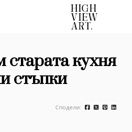
м старата кухня
ни стъпки
Сподели: