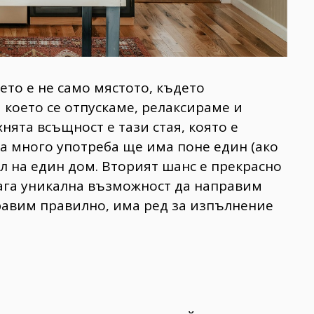
ето е не само мястото, където
а което се отпускаме, релаксираме и
нята всъщност е тази стая, която е
а много употреба ще има поне един (ако
л на един дом. Вторият шанс е прекрасно
лага уникална възможност да направим
правим правилно, има ред за изпълнение