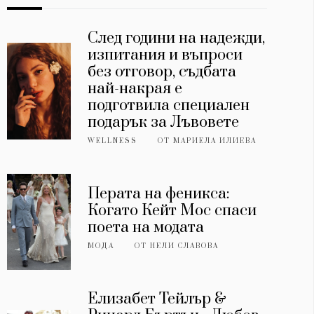
След години на надежди,
изпитания и въпроси
без отговор, съдбата
най-накрая е
подготвила специален
подарък за Лъвовете
WELLNESS
ОТ
МАРИЕЛА ИЛИЕВА
Перата на феникса:
Когато Кейт Мос спаси
поета на модата
МОДА
ОТ
НЕЛИ СЛАВОВА
Елизабет Тейлър &