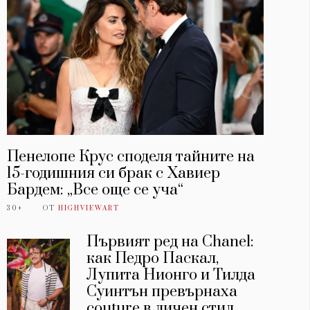
Пенелопе Крус споделя тайните на
15-годишния си брак с Хавиер
Бардем: „Все още се уча“
30+
ОТ
HIGHVIEWART
Първият ред на Chanel:
как Педро Паскал,
Лупита Нионго и Тилда
Суинтън превърнаха
couture в личен стил