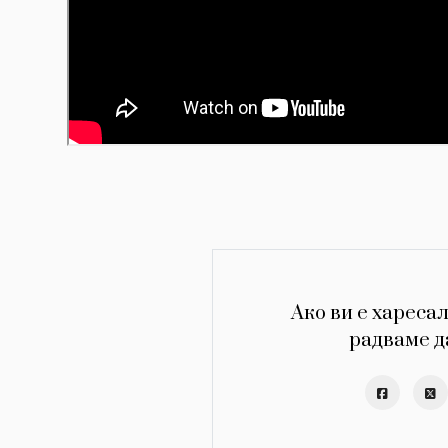
Ако ви е харесал
радваме д