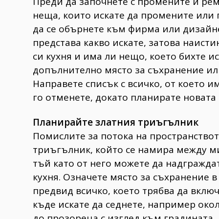
Преди да започнете с промените и ре
неща, които искате да промените или 
да се обърнете към фирма или дизайне
представа какво искате, затова наист
си кухня и има ли нещо, което бихте ис
допълнително място за съхранение или
Направете списък с всичко, от което и
го отменете, докато планирате новата 
Планирайте златния триъгълник
Помислите за потока на пространствот
триъгълник, който се намира между ми
тъй като от него можете да надгражда
кухня. Означете място за съхранение в
предвид всичко, което трябва да вклю
къде искате да седнете, например око
до прозореца с изглед към градината.