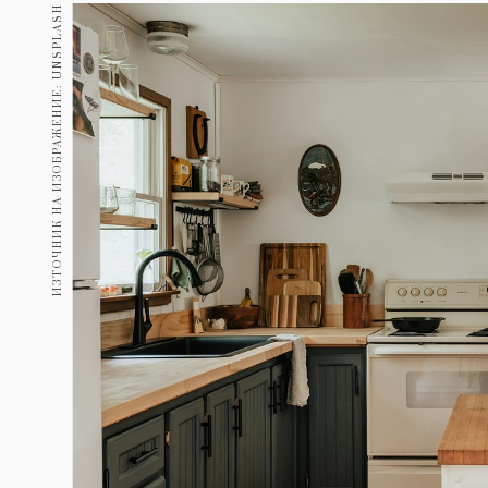
Гурме
ИЗТОЧНИК НА ИЗОБРАЖЕНИЕ: UNSPLASH
237
Пътувай
389
Здраве
Gentlemen
381
1815
Wellness
ПОСЛЕДВАЙТЕ
НИ