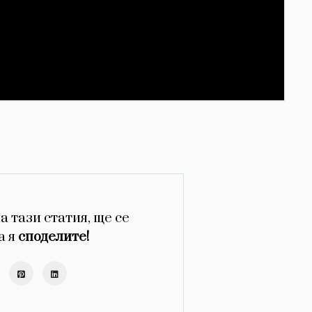
а тази статия, ще се
а я
споделите!