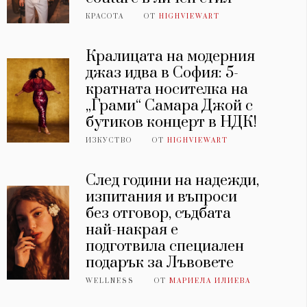
КРАСОТА
ОТ
HIGHVIEWART
Кралицата на модерния
джаз идва в София: 5-
кратната носителка на
„Грами“ Самара Джой с
бутиков концерт в НДК!
ИЗКУСТВО
ОТ
HIGHVIEWART
След години на надежди,
изпитания и въпроси
без отговор, съдбата
най-накрая е
подготвила специален
подарък за Лъвовете
WELLNESS
ОТ
МАРИЕЛА ИЛИЕВА