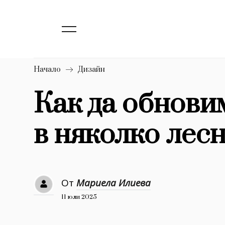
138
Бизнес
1633
Мода
16
Dialogue
Начало
Дизайн
Изкуство
Как да обнови
4338
в няколко лес
777
Красота
1272
Дизайн
1188
Книги
От
Мариела Илиева
1970
30+
11 юли 2025
1709