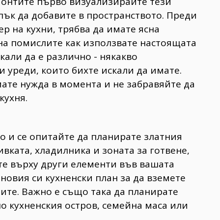
монтите първо визуализирайте тези
пък да добавите в пространството. Преди
р на кухни, трябва да имате ясна
ина помислите как използвате настоящата
кали да е различно - някакво
 уреди, които бихте искали да имате.
мате нужда в момента и не забравяйте да
кухня.
о и се опитайте да планирате златния
вката, хладилника и зоната за готвене,
те върху други елементи във вашата
 новия си кухненски план за да вземете
чите. Важно е също така да планирате
ло кухненския остров, семейна маса или