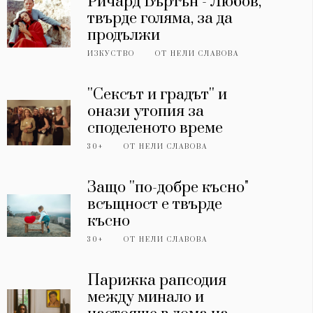
Ричард Бъртън - Любов,
твърде голяма, за да
продължи
ИЗКУСТВО
ОТ
НЕЛИ СЛАВОВА
''Сексът и градът'' и
онази утопия за
споделеното време
30+
ОТ
НЕЛИ СЛАВОВА
Защо ''по-добре късно"
всъщност е твърде
късно
30+
ОТ
НЕЛИ СЛАВОВА
Парижка рапсодия
между минало и