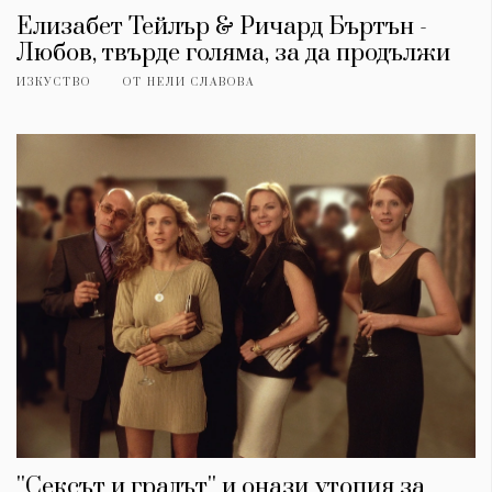
Елизабет Тейлър & Ричард Бъртън -
Любов, твърде голяма, за да продължи
ИЗКУСТВО
ОТ
НЕЛИ СЛАВОВА
''Сексът и градът'' и онази утопия за