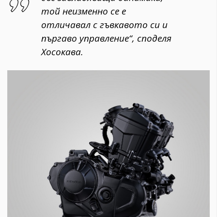
той неизменно се е
отличавал с гъвкавото си и
пъргаво управление“, споделя
Хосокава.