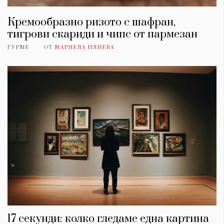
Кремообразно ризото с шафран,
тигрови скариди и чипс от пармезан
ГУРМЕ
ОТ
МАРИЕЛА ИЛИЕВА
17 секунди: колко гледаме една картина