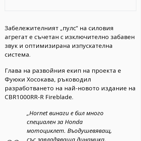
Забележителният „пулс“ на силовия
агрегат е съчетан с изключително забавен
звук и оптимизирана изпускателна
система.
Глава на развойния екип на проекта е
Фуюки Хосокава, ръководил
разработването на най-новото издание на
CBR1000RR-R Fireblade.
„Hornet винаги е бил много
специален за Honda
мотоциклет. Въодушевяващ,
със завладяваща динамика,