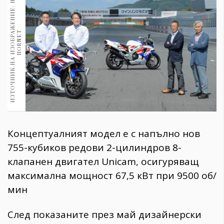
И
З
Т
О
Ч
Н
И
К
Н
А
И
З
О
Б
Р
А
Ж
Е
Н
И
Е
:
H
O
N
D
A
H
O
R
N
E
1970
30+
1710
Гурме
T
Пътувай
237
389
Здраве
Gentlemen
Концептуалният модел е с напълно нов
382
755-кубиков редови 2-цилиндров 8-
клапанен двигател Unicam, осигуряващ
Wellness
максимална мощност 67,5 кВт при 9500 об/
1817
мин
ПОСЛЕДВАЙТЕ
След показаните през май дизайнерски
НИ