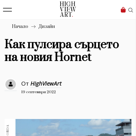
139
Бизнес
1633
Мода
Начало
Дизайн
16
Dialogue
Как пулсира сърцето
Изкуство
на новия Hornet
4340
Красота
От
HighViewArt
777
19 септември 2022
Дизайн
1272
1188
Книги