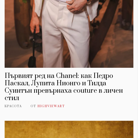
Първият ред на Chanel: как Педро
Паскал, Лупита Нионго и Тилда
Суинтън превърнаха couture в личен
стил
КРАСОТА
ОТ
HIGHVIEWART