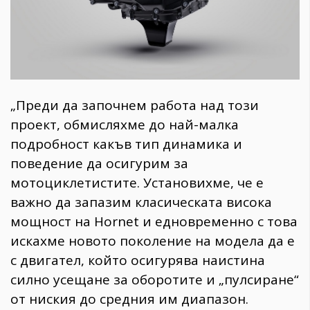
„Преди да започнем работа над този
проект, обмисляхме до най-малка
подробност какъв тип динамика и
поведение да осигурим за
мотоциклетистите. Установихме, че е
важно да запазим класическата висока
мощност на Hornet и едновременно с това
искахме новото поколение на модела да е
с двигател, който осигурява наистина
силно усещане за оборотите и „пулсиране“
от ниския до средния им диапазон.