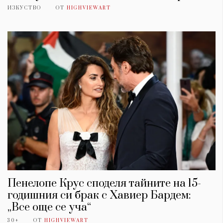
ИЗКУСТВО
ОТ
HIGHVIEWART
Пенелопе Крус споделя тайните на 15-
годишния си брак с Хавиер Бардем:
„Все още се уча“
30+
ОТ
HIGHVIEWART