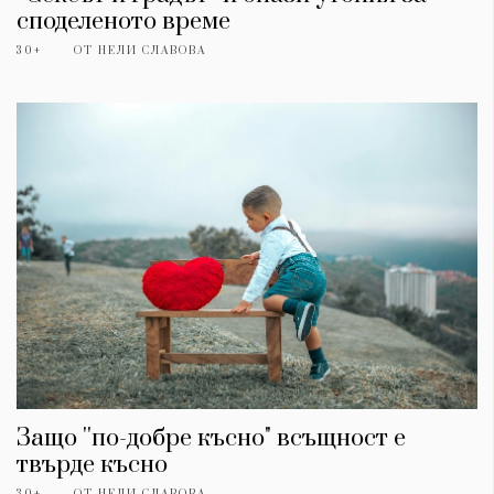
споделеното време
30+
ОТ
НЕЛИ СЛАВОВА
КАТЕГОРИИ
ЗА НАС
Wine&Dine
Условия за
Подкасти
ползване
Мода
За нас
Защо ''по-добре късно" всъщност е
Dialogue
Реклама
твърде късно
Изкуство
Политика за