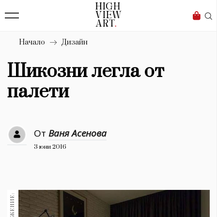
139
Бизнес
1633
Мода
Начало
Дизайн
16
Dialogue
Шикозни легла от
Изкуство
палети
4340
Красота
От
Ваня Асенова
777
3 юни 2016
Дизайн
1272
1188
Книги