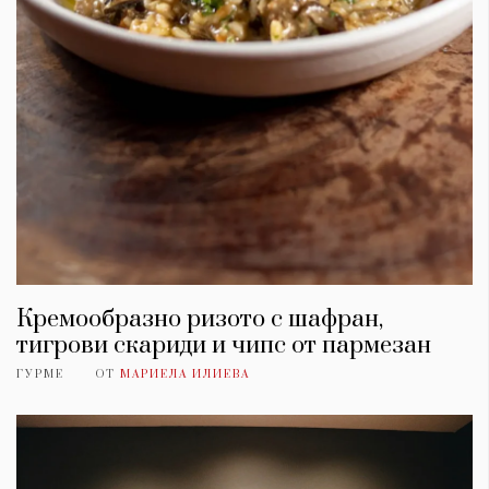
Кремообразно ризото с шафран,
тигрови скариди и чипс от пармезан
ГУРМЕ
ОТ
МАРИЕЛА ИЛИЕВА