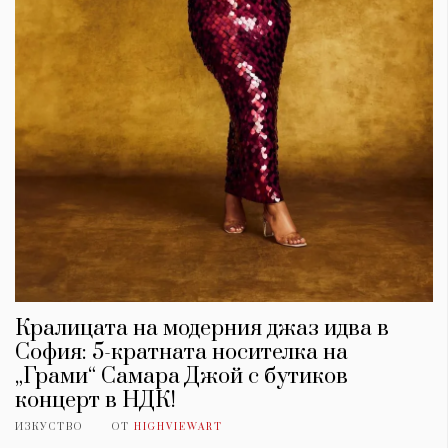
Красота
поверителност
Цветно
ModerenDom
Гурме
Пътувай
Wellness
СЛЕДВАЙТЕ НИ
Facebook
Instagram
Twitter
Pinterest
YouTube
Spotify
Soundcloud
Ако нашият сайт ви харесва, можете да се абонирате за
седмичния ни нюзлетър тук:
Кралицата на модерния джаз идва в
София: 5-кратната носителка на
„Грами“ Самара Джой с бутиков
концерт в НДК!
© 2026, HighViewArt | Всички права запазени
ИЗКУСТВО
ОТ
HIGHVIEWART