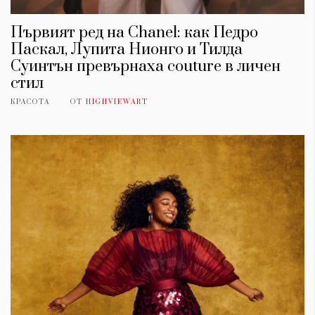
Първият ред на Chanel: как Педро
Паскал, Лупита Нионго и Тилда
Суинтън превърнаха couture в личен
стил
КРАСОТА
ОТ
HIGHVIEWART
КАТЕГОРИИ
ЗА НАС
Wine&Dine
Условия за
Подкасти
ползване
Мода
За нас
Dialogue
Реклама
Изкуство
Политика за