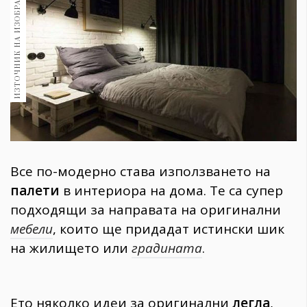
ИЗТОЧНИК НА ИЗОБРАЖЕНИЕ:
1970
30+
1710
Гурме
Пътувай
237
389
Здраве
Gentlemen
Все по-модерно става използването на
382
палети
в интериора на дома. Те са супер
подходящи за направата на оригинални
Wellness
мебели
, които ще придадат истински шик
1817
на жилището или
градината
.
ПОСЛЕДВАЙТЕ
НИ
Ето няколко идеи за оригинални
легла
,