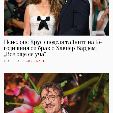
Пенелопе Крус споделя тайните на 15-
годишния си брак с Хавиер Бардем:
„Все още се уча“
30+
ОТ
HIGHVIEWART