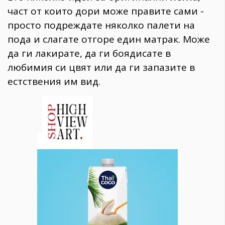
част от които дори може правите сами -
просто подреждате няколко палети на
пода и слагате отгоре един матрак. Може
да ги лакирате, да ги боядисате в
любимия си цвят или да ги запазите в
естствения им вид.