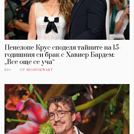
Пенелопе Крус споделя тайните на 15-
годишния си брак с Хавиер Бардем:
„Все още се уча“
30+
ОТ
HIGHVIEWART