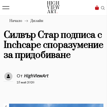
139
Бизнес
1633
Мода
Начало
Дизайн
16
Dialogue
Силвър Стар подписа с
Изкуство
Inchcape споразумение
4340
за придобиване
Красота
777
От
HighViewArt
Дизайн
25 май 2026
1272
1188
Книги