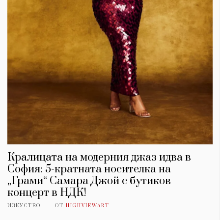
Кралицата на модерния джаз идва в
София: 5-кратната носителка на
„Грами“ Самара Джой с бутиков
концерт в НДК!
ИЗКУСТВО
ОТ
HIGHVIEWART