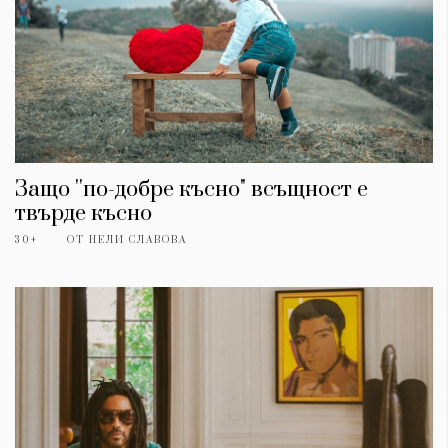
Защо ''по-добре късно" всъщност е
твърде късно
30+
ОТ
НЕЛИ СЛАВОВА
КАТЕГОРИИ
ЗА НАС
Wine&Dine
Условия за
Подкасти
ползване
Мода
За нас
Dialogue
Реклама
Изкуство
Политика за