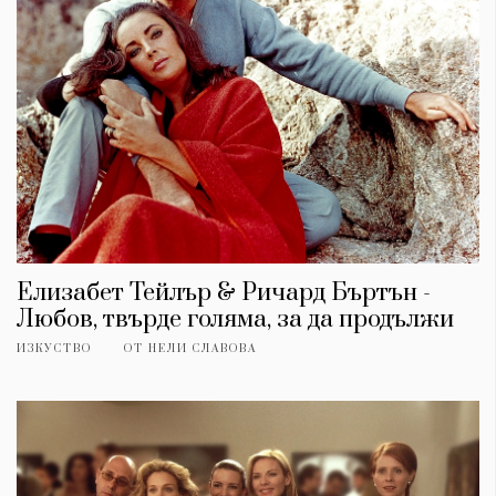
Елизабет Тейлър & Ричард Бъртън -
Любов, твърде голяма, за да продължи
ИЗКУСТВО
ОТ
НЕЛИ СЛАВОВА