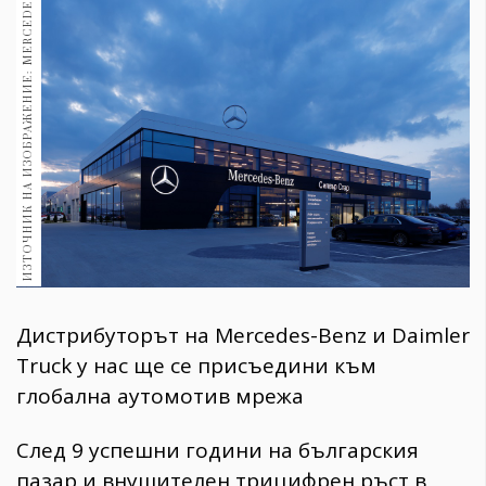
ИЗТОЧНИК НА ИЗОБРАЖЕНИЕ: MERCEDES
1970
30+
1710
Гурме
Пътувай
237
389
Здраве
Gentlemen
382
Дистрибуторът на Mercedes-Benz и Daimler
Wellness
Truck у нас ще се присъедини към
1817
глобална аутомотив мрежа
След 9 успешни години на българския
ПОСЛЕДВАЙТЕ
НИ
пазар и внушителен трицифрен ръст в