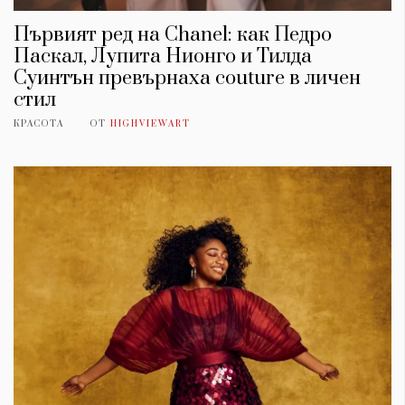
Първият ред на Chanel: как Педро
Паскал, Лупита Нионго и Тилда
Суинтън превърнаха couture в личен
стил
КРАСОТА
ОТ
HIGHVIEWART