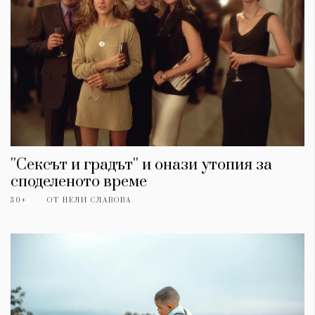
''Сексът и градът'' и онази утопия за
споделеното време
30+
ОТ
НЕЛИ СЛАВОВА