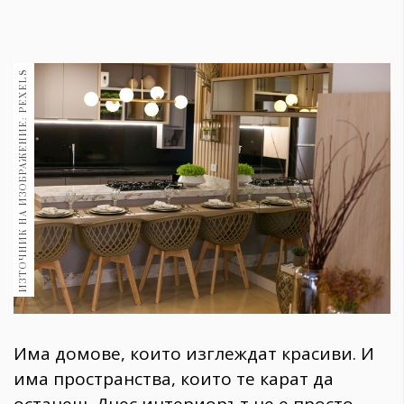
1970
30+
1710
Гурме
ИЗТОЧНИК НА ИЗОБРАЖЕНИЕ: PEXELS
Пътувай
237
389
Здраве
Gentlemen
382
Wellness
1817
Има домове, които изглеждат красиви. И
има пространства, които те карат да
ПОСЛЕДВАЙТЕ
НИ