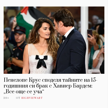
Пенелопе Крус споделя тайните на 15-
годишния си брак с Хавиер Бардем:
„Все още се уча“
30+
ОТ
HIGHVIEWART