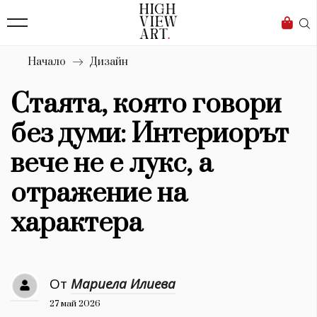
139
Бизнес
1633
Мода
Начало
Дизайн
16
Dialogue
Стаята, която говори
Изкуство
без думи: Интериорът
4340
вече не е лукс, а
Красота
отражение на
777
характера
Дизайн
1272
От
Мариела Илиева
1188
Книги
27 май 2026