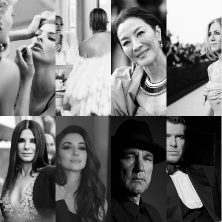
КАТЕГОРИИ
ЗА НАС
Wine&Dine
Условия за
Подкасти
ползване
Мода
За нас
Dialogue
Реклама
Изкуство
Политика за