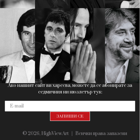
Красота
поверителност
Цветно
ModerenDom
Гурме
Пътувай
Wellness
СЛЕДВАЙТЕ НИ
Facebook
Instagram
Twitter
Pinterest
YouTube
Spotify
Soundcloud
Ако нашият сайт ви харесва, можете да се абонирате за
седмичния ни нюзлетър тук:
© 2026, HighViewArt | Всички права запазени