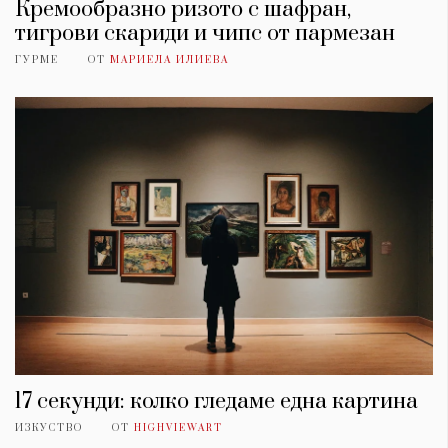
Кремообразно ризото с шафран,
тигрови скариди и чипс от пармезан
ГУРМЕ
ОТ
МАРИЕЛА ИЛИЕВА
17 секунди: колко гледаме една картина
ИЗКУСТВО
ОТ
HIGHVIEWART