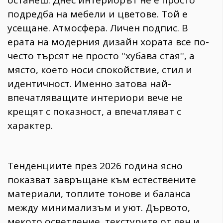
останеш. Днес интериорът не е просто
подредба на мебели и цветове. Той е
усещане. Атмосфера. Личен подпис. В
ерата на модерния дизайн хората все по-
често търсят не просто ''хубава стая'', а
място, което носи спокойствие, стил и
идентичност. Именно затова най-
впечатляващите интериори вече не
крещят с показност, а впечатляват с
характер.
Тенденциите през 2026 година ясно
показват завръщане към естествените
материали, топлите тонове и баланса
между минимализъм и уют. Дървото,
мекото осветление, текстурите от лен и