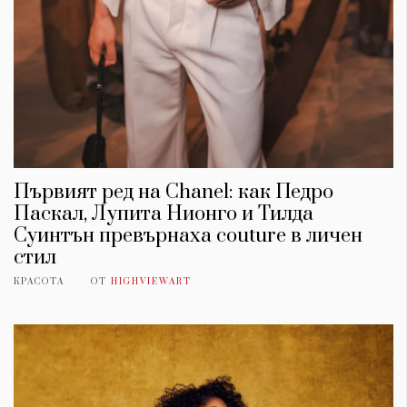
Първият ред на Chanel: как Педро
Паскал, Лупита Нионго и Тилда
Суинтън превърнаха couture в личен
стил
КРАСОТА
ОТ
HIGHVIEWART