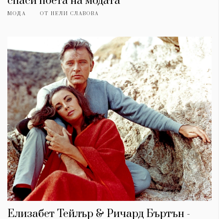
спаси поета на модата
МОДА
ОТ
НЕЛИ СЛАВОВА
Елизабет Тейлър & Ричард Бъртън -