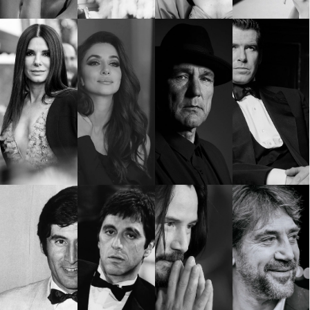
Красота
поверителност
Цветно
ModerenDom
Гурме
Пътувай
Wellness
СЛЕДВАЙТЕ НИ
Facebook
Instagram
Twitter
Pinterest
YouTube
Spotify
Soundcloud
Ако нашият сайт ви харесва, можете да се абонирате за
седмичния ни нюзлетър тук:
© 2026, HighViewArt | Всички права запазени