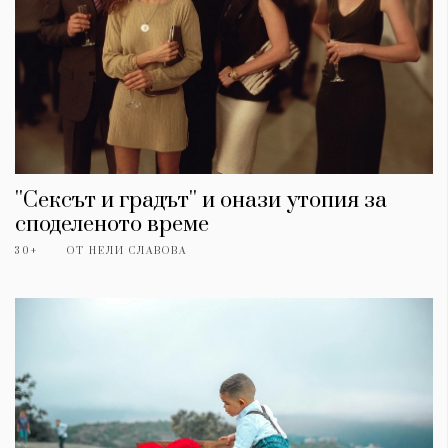
''Сексът и градът'' и онази утопия за
споделеното време
30+
ОТ
НЕЛИ СЛАВОВА