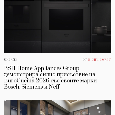
ДИЗАЙН
ОТ
HIGHVIEWART
BSH Home Appliances Group
демонстрира силно присъствие на
EuroCucina 2026 със своите марки
Bosch, Siemens и Neff