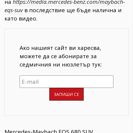
на
https://media.mercedes-benz.com/maybach-
eqs-suv
в последствие ще бъде налична и
като видео.
Ако нашият сайт ви харесва,
можете да се абонирате за
седмичния ни нюзлетър тук:
Mercedes-Maybach EQS 680 SUV