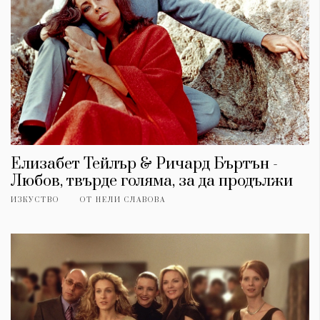
Елизабет Тейлър & Ричард Бъртън -
Любов, твърде голяма, за да продължи
ИЗКУСТВО
ОТ
НЕЛИ СЛАВОВА