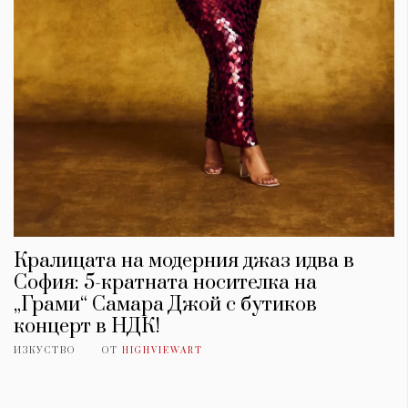
Кралицата на модерния джаз идва в
София: 5-кратната носителка на
„Грами“ Самара Джой с бутиков
концерт в НДК!
ИЗКУСТВО
ОТ
HIGHVIEWART