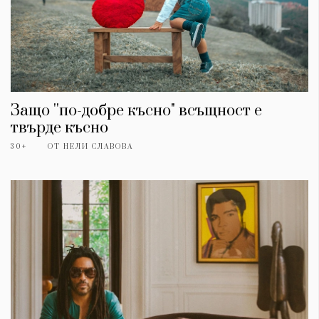
Защо ''по-добре късно" всъщност е
твърде късно
30+
ОТ
НЕЛИ СЛАВОВА