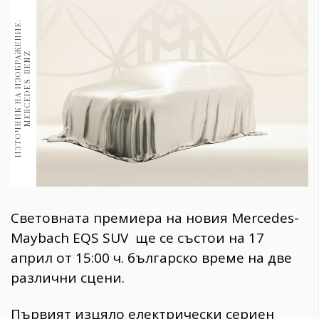
1970
30+
И
З
Т
О
Ч
Н
И
К
Н
А
И
З
О
Б
Р
А
Ж
Е
Н
И
Е
:
M
E
R
C
E
D
E
S
-
B
E
N
1710
Гурме
Z
Пътувай
237
389
Здраве
Gentlemen
382
Световната премиера на новия Mercedes-
Wellness
Maybach EQS SUV ще се състои на 17
1817
април от 15:00 ч. българско време на две
различни сцени.
ПОСЛЕДВАЙТЕ
Първият изцяло електрически сериен
НИ