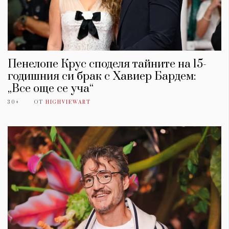
Пенелопе Крус споделя тайните на 15-
годишния си брак с Хавиер Бардем:
„Все още се уча“
30+
ОТ
HIGHVIEWART