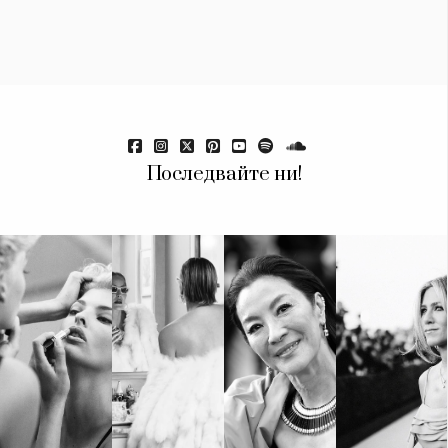
Последвайте ни!
КАТЕГОРИИ
ЗА НАС
Wine&Dine
Условия за
Подкасти
ползване
Мода
За нас
Dialogue
Реклама
Изкуство
Политика за