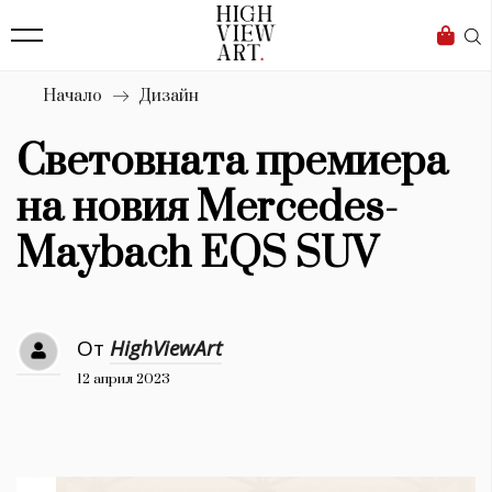
139
Бизнес
1633
Мода
Начало
Дизайн
16
Dialogue
Световната премиера
Изкуство
на новия Mercedes-
4340
Maybach EQS SUV
Красота
777
От
HighViewArt
Дизайн
12 април 2023
1272
1188
Книги