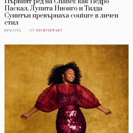
Първият ред на Chanel: как Педро
Паскал, Лупита Нионго и Тилда
Суинтън превърнаха couture в личен
стил
КРАСОТА
ОТ
HIGHVIEWART