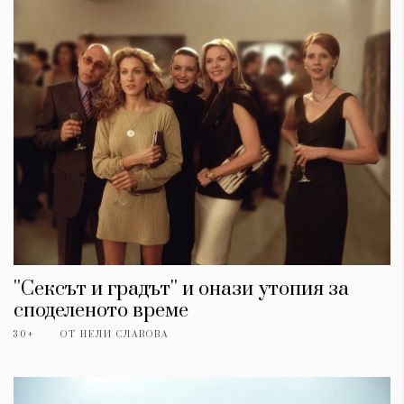
''Сексът и градът'' и онази утопия за
споделеното време
30+
ОТ
НЕЛИ СЛАВОВА