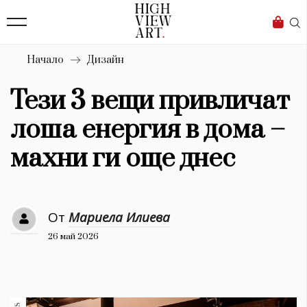
138
Бизнес
1633
Мода
Начало
Дизайн
16
Dialogue
Тези 3 вещи привличат
Изкуство
лоша енергия в дома –
4338
махни ги още днес
Красота
777
От
Мариела Илиева
Дизайн
26 май 2026
1272
1188
Книги