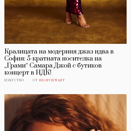
Кралицата на модерния джаз идва в
София: 5-кратната носителка на
„Грами“ Самара Джой с бутиков
концерт в НДК!
ИЗКУСТВО
ОТ
HIGHVIEWART