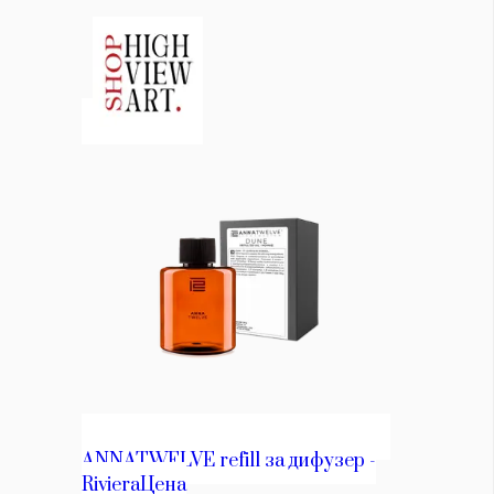
КАТЕГОРИИ
ЗА НАС
Wine&Dine
Условия за
Подкасти
ползване
Мода
За нас
Dialogue
Реклама
Изкуство
Политика за