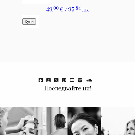
Красота
поверителност
Цветно
ModerenDom
Гурме
Пътувай
Wellness
СЛЕДВАЙТЕ НИ
Facebook
Instagram
Twitter
Pinterest
YouTube
Spotify
Soundcloud
Ако нашият сайт ви харесва, можете да се абонирате за
Последвайте ни!
седмичния ни нюзлетър тук:
© 2026, HighViewArt | Всички права запазени