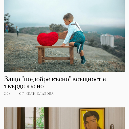
Защо ''по-добре късно" всъщност е
твърде късно
30+
ОТ
НЕЛИ СЛАВОВА