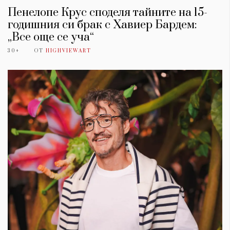
Пенелопе Крус споделя тайните на 15-
годишния си брак с Хавиер Бардем:
„Все още се уча“
30+
ОТ
HIGHVIEWART