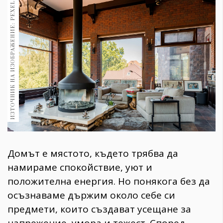
ИЗТОЧНИК НА ИЗОБРАЖЕНИЕ: PEXELS
1970
30+
1709
Гурме
Пътувай
237
389
Здраве
Gentlemen
381
Домът е мястото, където трябва да
Wellness
намираме спокойствие, уют и
1815
положителна енергия. Но понякога без да
осъзнаваме държим около себе си
предмети, които създават усещане за
ПОСЛЕДВАЙТЕ
НИ