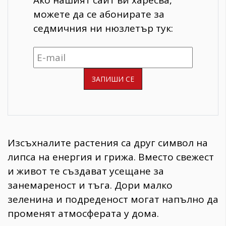
Ако нашият сайт ви харесва,
можете да се абонирате за
седмичния ни нюзлетър тук:
Изсъхналите растения са друг символ на
липса на енергия и грижа. Вместо свежест
и живот те създават усещане за
занемареност и тъга. Дори малко
зеленина и подреденост могат напълно да
променят атмосферата у дома.