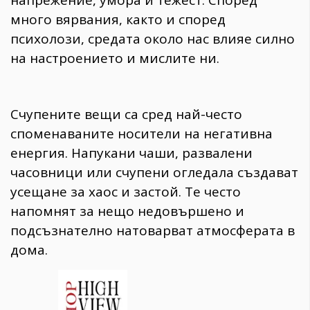
напрежение, умора и тежест. Според
много вярвания, както и според
психолози, средата около нас влияе силно
на настроението и мислите ни.
Счупените вещи са сред най-често
споменаваните носители на негативна
енергия. Напукани чаши, развалени
часовници или счупени огледала създават
усещане за хаос и застой. Те често
напомнят за нещо недовършено и
подсъзнателно натоварват атмосферата в
дома.