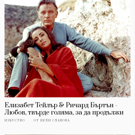
Елизабет Тейлър & Ричард Бъртън -
Любов, твърде голяма, за да продължи
ИЗКУСТВО
ОТ
НЕЛИ СЛАВОВА