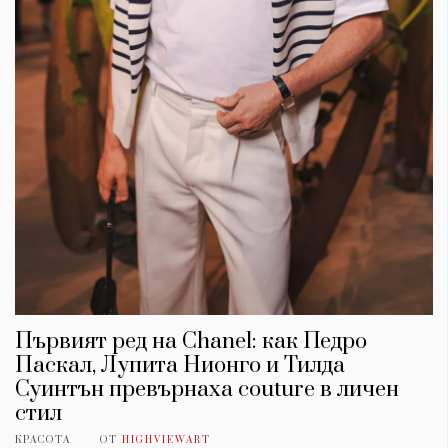
Първият ред на Chanel: как Педро
Паскал, Лупита Нионго и Тилда
Суинтън превърнаха couture в личен
стил
КРАСОТА
ОТ
HIGHVIEWART