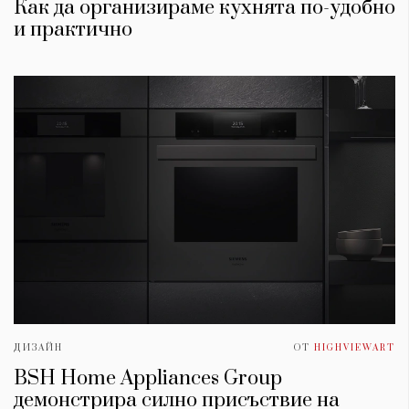
Как да организираме кухнята по-удобно
и практично
ДИЗАЙН
ОТ
HIGHVIEWART
BSH Home Appliances Group
демонстрира силно присъствие на