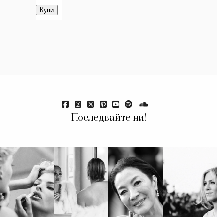
Последвайте ни!
КАТЕГОРИИ
ЗА НАС
Wine&Dine
Условия за
Подкасти
ползване
Мода
За нас
Dialogue
Реклама
Изкуство
Политика за