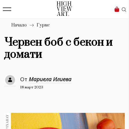
139
Бизнес
1633
Мода
Начало
Гурме
16
Dialogue
Червен боб с бекон и
Изкуство
домати
4339
Красота
От
Мариела Илиева
777
18 март 2023
Дизайн
1272
1188
Книги