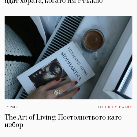
ядат хората, когато им е тъжно
ГУРМЕ
ОТ
HIGHVIEWART
The Art of Living: Постоянството като
избор