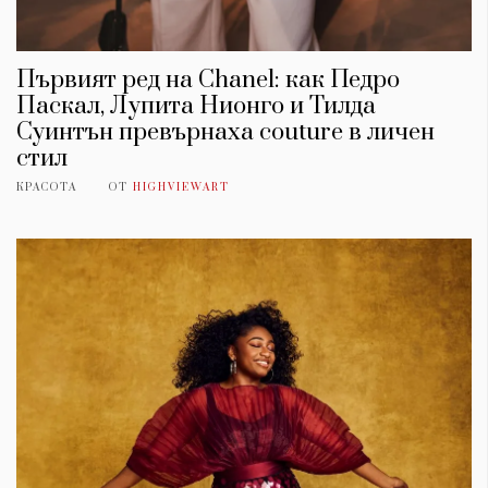
Първият ред на Chanel: как Педро
Паскал, Лупита Нионго и Тилда
Суинтън превърнаха couture в личен
стил
КРАСОТА
ОТ
HIGHVIEWART