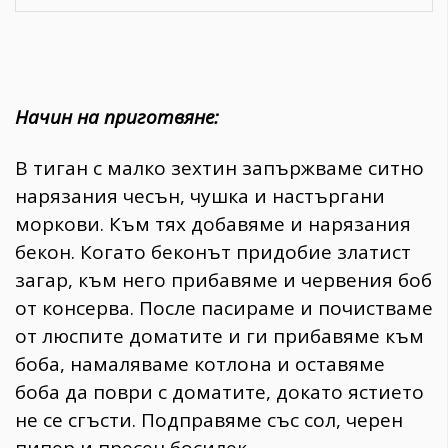
Начин на приготвяне:
В тиган с малко зехтин запържваме ситно
нарязания чесън, чушка и настъргани
моркови. Към тях добавяме и нарязания
бекон. Когато беконът придобие златист
загар, към него прибавяме и червения боб
от консерва. После пасираме и почистваме
от люспите доматите и ги прибавяме към
боба, намаляваме котлона и оставяме
боба да поври с доматите, докато ястието
не се сгъсти. Подправяме със сол, черен
пипер и пресен босилек.