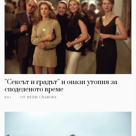
''Сексът и градът'' и онази утопия за
споделеното време
30+
ОТ
НЕЛИ СЛАВОВА