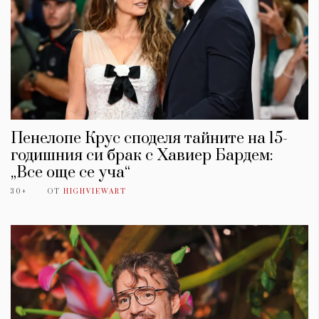
Пенелопе Крус споделя тайните на 15-
годишния си брак с Хавиер Бардем:
„Все още се уча“
30+
ОТ
HIGHVIEWART