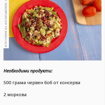
ИЗТОЧНИК НА ИЗОБРАЖЕНИЕ: PIXABAY
1970
30+
1709
Гурме
Пътувай
237
389
Здраве
Gentlemen
382
Необходими продукти:
Wellness
500 грама червен боб от консерва
1816
2 моркова
ПОСЛЕДВАЙТЕ
НИ