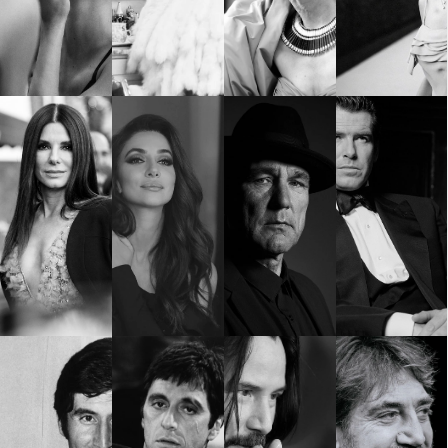
Красота
поверителност
Цветно
ModerenDom
Гурме
Пътувай
Wellness
СЛЕДВАЙТЕ НИ
Facebook
Instagram
Twitter
Pinterest
YouTube
Spotify
Soundcloud
Ако нашият сайт ви харесва, можете да се абонирате за
седмичния ни нюзлетър тук:
© 2026, HighViewArt | Всички права запазени