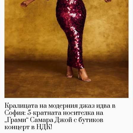
Кралицата на модерния джаз идва в
София: 5-кратната носителка на
„Грами“ Самара Джой с бутиков
концерт в НДК!