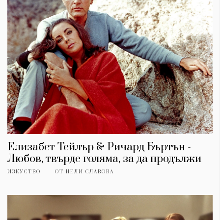
Елизабет Тейлър & Ричард Бъртън -
Любов, твърде голяма, за да продължи
ИЗКУСТВО
ОТ
НЕЛИ СЛАВОВА