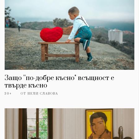
Защо ''по-добре късно" всъщност е
твърде късно
30+
ОТ
НЕЛИ СЛАВОВА