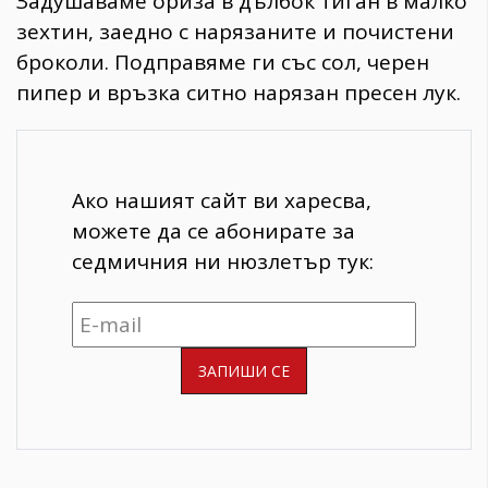
Задушаваме ориза в дълбок тиган в малко
зехтин, заедно с нарязаните и почистени
броколи. Подправяме ги със сол, черен
пипер и връзка ситно нарязан пресен лук.
Ако нашият сайт ви харесва,
можете да се абонирате за
седмичния ни нюзлетър тук: