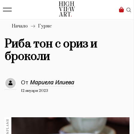
138
Бизнес
1633
Мода
Начало
Гурме
16
Dialogue
Риба тон с ориз и
Изкуство
броколи
4338
Красота
От
Мариела Илиева
777
12 януари 2023
Дизайн
1272
1188
Книги