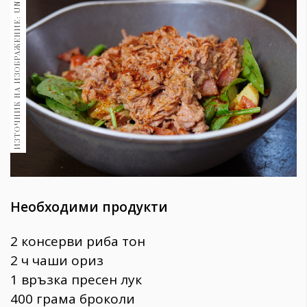
ИЗТОЧНИК НА ИЗОБРАЖЕНИЕ: UNSPLASH
1970
30+
1709
Гурме
Пътувай
237
389
Здраве
Gentlemen
381
Необходими продукти
Wellness
2 консерви риба тон
1815
2 ч чаши ориз
1 връзка пресен лук
ПОСЛЕДВАЙТЕ
400 грама броколи
НИ