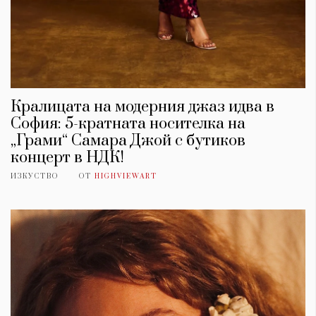
Кралицата на модерния джаз идва в
София: 5-кратната носителка на
„Грами“ Самара Джой с бутиков
концерт в НДК!
ИЗКУСТВО
ОТ
HIGHVIEWART