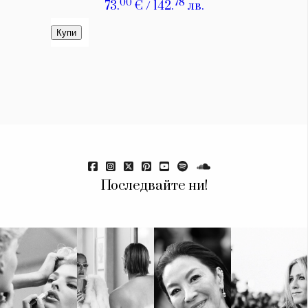
Последвайте ни!
КАТЕГОРИИ
ЗА НАС
Wine&Dine
Условия за
Подкасти
ползване
Мода
За нас
Dialogue
Реклама
Изкуство
Политика за