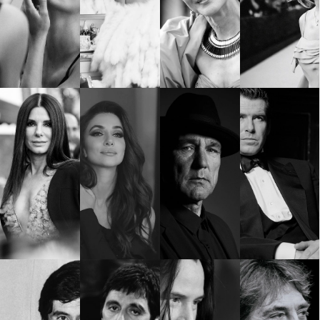
Красота
поверителност
Цветно
ModerenDom
Гурме
Пътувай
Wellness
СЛЕДВАЙТЕ НИ
Facebook
Instagram
Twitter
Pinterest
YouTube
Spotify
Soundcloud
Ако нашият сайт ви харесва, можете да се абонирате за
седмичния ни нюзлетър тук:
© 2026, HighViewArt | Всички права запазени