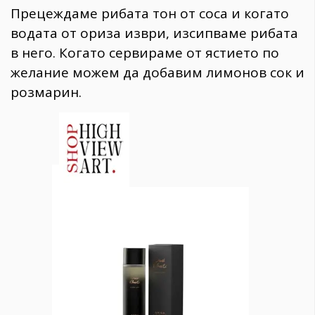
Прецеждаме рибата тон от соса и когато
водата от ориза изври, изсипваме рибата
в него. Когато сервираме от ястието по
желание можем да добавим лимонов сок и
розмарин.