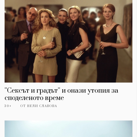
''Сексът и градът'' и онази утопия за
споделеното време
30+
ОТ
НЕЛИ СЛАВОВА