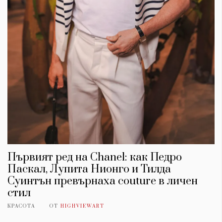
Първият ред на Chanel: как Педро
Паскал, Лупита Нионго и Тилда
Суинтън превърнаха couture в личен
стил
КРАСОТА
ОТ
HIGHVIEWART