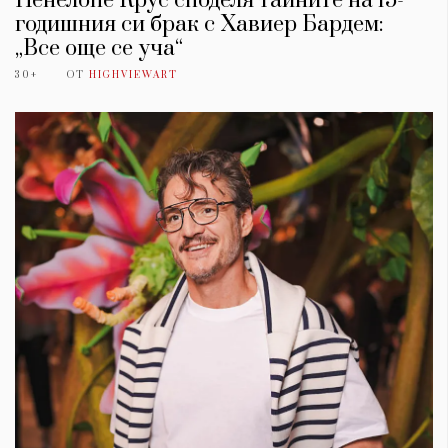
Пенелопе Крус споделя тайните на 15-
годишния си брак с Хавиер Бардем:
„Все още се уча“
30+
ОТ
HIGHVIEWART