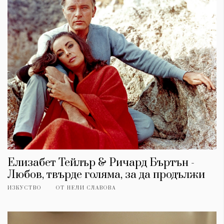
Елизабет Тейлър & Ричард Бъртън -
Любов, твърде голяма, за да продължи
ИЗКУСТВО
ОТ
НЕЛИ СЛАВОВА