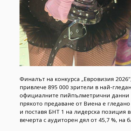
Финалът на конкурса „Евровизия 2026“,
привлече 895 000 зрители в най-гледа
официалните пийпълметрични данни на
прякото предаване от Виена е гледано 
и поставя БНТ 1 на лидерска позиция 
вечерта с аудиторен дял от 45,7 %, на 