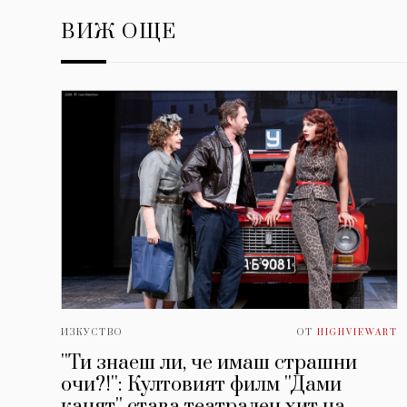
ВИЖ ОЩЕ
ИЗКУСТВО
ОТ
HIGHVIEWART
''Ти знаеш ли, че имаш страшни
очи?!'': Култовият филм ''Дами
канят'' става театрален хит на