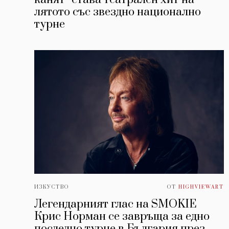
лятото със звездно национално
турне
ИЗКУСТВО
ОТ
HIGHVIEWART
Легендарният глас на SMOKIE
Крис Норман се завръща за едно
последно турне в България през