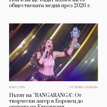
обществената медия през 2026 г.
ИЗКУСТВО
ОТ
НЕЛИ СЛАВОВА
Пътят на ''BANGARANGA'': От
творчески лагер в Боровец до
сцената на Евровизия