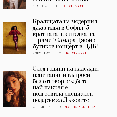
КРАСОТА
ОТ
HIGHVIEWART
Кралицата на модерния
джаз идва в София: 5-
кратната носителка на
„Грами“ Самара Джой с
бутиков концерт в НДК!
ИЗКУСТВО
ОТ
HIGHVIEWART
След години на надежди,
изпитания и въпроси
без отговор, съдбата
най-накрая е
подготвила специален
подарък за Лъвовете
WELLNESS
ОТ
МАРИЕЛА ИЛИЕВА