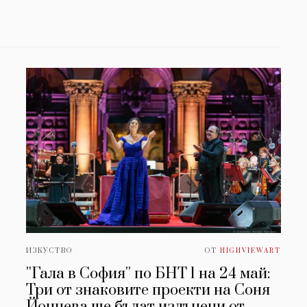
ИЗКУСТВО
ОТ
HIGHVIEWART
''Гала в София'' по БНТ 1 на 24 май:
Три от знаковите проекти на Соня
Йончева ще бъдат излъчени от