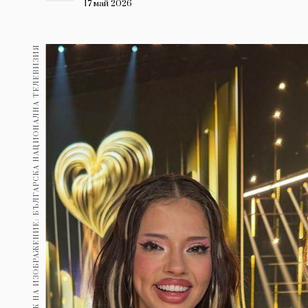
Гурме
17 май 2026
237
Пътувай
ИЗТОЧНИК НА ИЗОБРАЖЕНИЕ: БЪЛГАРСКА НАЦИОНАЛНА ТЕЛЕВИЗИЯ
389
Здраве
Gentlemen
382
1816
Wellness
ПОСЛЕДВАЙТЕ
НИ