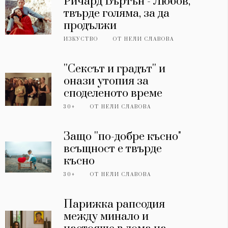
Ричард Бъртън - Любов,
твърде голяма, за да
продължи
ИЗКУСТВО
ОТ
НЕЛИ СЛАВОВА
''Сексът и градът'' и
онази утопия за
споделеното време
30+
ОТ
НЕЛИ СЛАВОВА
Защо ''по-добре късно"
всъщност е твърде
късно
30+
ОТ
НЕЛИ СЛАВОВА
Парижка рапсодия
между минало и