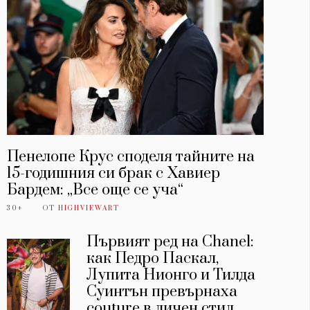
Пенелопе Крус споделя тайните на
15-годишния си брак с Хавиер
Бардем: „Все още се уча“
30+
ОТ
HIGHVIEWART
Първият ред на Chanel:
как Педро Паскал,
Лупита Нионго и Тилда
Суинтън превърнаха
couture в личен стил