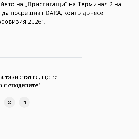
фоайето на „Пристигащи“ на Терминал 2 на
 да посрещнат DARA, която донесе
вровизия 2026“.
а тази статия, ще се
а я
споделите!