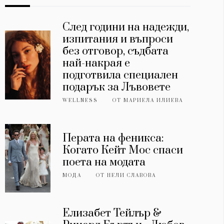
След години на надежди,
изпитания и въпроси
без отговор, съдбата
най-накрая е
подготвила специален
подарък за Лъвовете
WELLNESS
ОТ
МАРИЕЛА ИЛИЕВА
Перата на феникса:
Когато Кейт Мос спаси
поета на модата
МОДА
ОТ
НЕЛИ СЛАВОВА
Елизабет Тейлър &