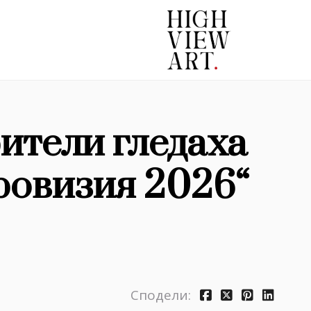
рители гледаха
ровизия 2026“
Сподели: