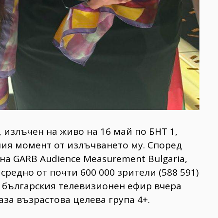
 излъчен на живо на 16 май по БНТ 1,
ния момент от излъчването му. Според
 GARB Audience Measurement Bulgaria,
средно от почти 600 000 зрители (588 591)
в българския телевизионен ефир вчера
база възрастова целева група 4+.