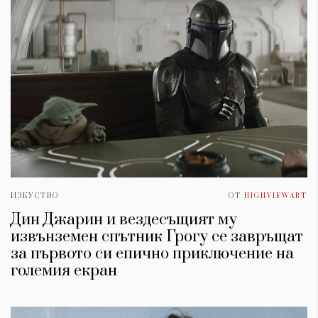
ИЗКУСТВО
ОТ
HIGHVIEWART
Дин Джарин и вездесъщият му
извънземен спътник Грогу се завръщат
за първото си епично приключение на
големия екран