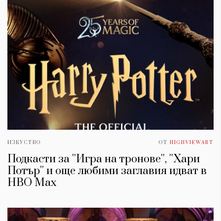
ИЗКУСТВО
ОТ
HIGHVIEWART
Подкасти за ''Игра на тронове'', ''Хари
Потър'' и още любими заглавия идват в
HBO Max