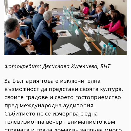
Фотокредит: Десислава Кулелиева, БНТ
За България това е изключителна
възможност да представи своята култура,
своите градове и своето гостоприемство
пред международна аудитория.
Събитието не се изчерпва с една
телевизионна вечер - вниманието към
страната и града домакин започва много