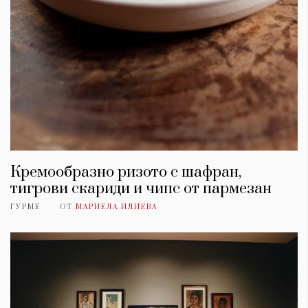
Кремообразно ризото с шафран,
тигрови скариди и чипс от пармезан
ГУРМЕ
ОТ
МАРИЕЛА ИЛИЕВА
КАТЕГОРИИ
ЗА НАС
Wine&Dine
Условия за
Подкасти
ползване
Мода
За нас
Dialogue
Реклама
Изкуство
Политика за