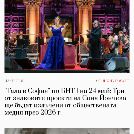
ИЗКУСТВО
ОТ
HIGHVIEWART
''Гала в София'' по БНТ 1 на 24 май: Три
от знаковите проекти на Соня Йончева
ще бъдат излъчени от обществената
медия през 2026 г.