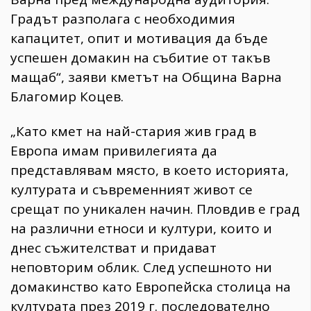
Градът разполага с необходимия
капацитет, опит и мотивация да бъде
успешен домакин на събитие от такъв
мащаб“, заяви кметът на Община Варна
Благомир Коцев.
„Като кмет на най-стария жив град в
Европа имам привилегията да
представлявам място, в което историята,
културата и съвременният живот се
срещат по уникален начин. Пловдив е град
на различни етноси и култури, които и
днес съжителстват и придават
неповторим облик. След успешното ни
домакинство като Европейска столица на
културата през 2019 г. последователно