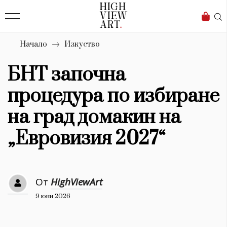
139
Бизнес
1633
Мода
Начало
Изкуство
16
Dialogue
БНТ започна
Изкуство
процедура по избиране
4340
на град домакин на
Красота
„Евровизия 2027“
777
Дизайн
От
HighViewArt
1272
9 юни 2026
1188
Книги