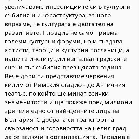
увеличаваме инвестициите си в културни
събития и инфраструктура, защото
вярваме, че културата е двигател на
развитието. Пловдив не само приема
големи културни форуми, но и създава
артисти, творци и културни посланици, а
нашите институции изпълват градските
сцени със събития през цялата година.
Вече дори си представяме червения
килим от Римския стадион до Античния
театър, по който ще минат всички
знаменитости и ще покаже пред милиони
зрители едно от най-ценните лица на
България. С добрата си транспортна
свързаност и готовността на целия град
да се включи в организацията, Пловдив е