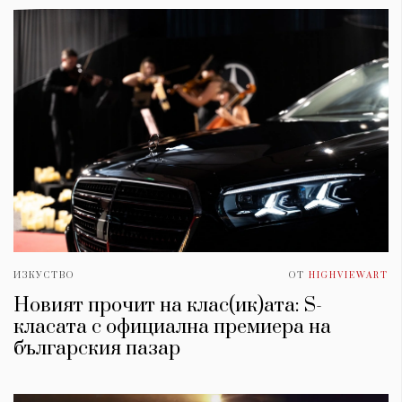
ИЗКУСТВО
ОТ
HIGHVIEWART
Новият прочит на клас(ик)ата: S-
класата с официална премиера на
българския пазар