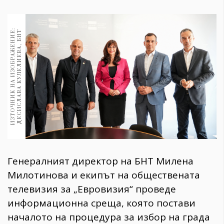
1970
30+
1710
И
З
Т
О
Ч
Н
И
К
Н
А
И
З
О
Б
Р
А
Ж
Е
Н
И
:
Д
Е
С
И
С
Л
А
В
А
К
У
Л
Е
Л
И
Е
В
А
,
Б
Н
Гурме
Е
Т
Пътувай
237
389
Здраве
Gentlemen
382
Генералният директор на БНТ Милена
Wellness
Милотинова и екипът на обществената
1817
телевизия за „Евровизия“ проведе
информационна среща, която постави
ПОСЛЕДВАЙТЕ
началото на процедура за избор на града
НИ