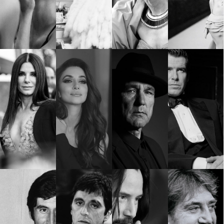
Красота
поверителност
Цветно
ModerenDom
Гурме
Пътувай
Wellness
СЛЕДВАЙТЕ НИ
Facebook
Instagram
Twitter
Pinterest
YouTube
Spotify
Soundcloud
Ако нашият сайт ви харесва, можете да се абонирате за
седмичния ни нюзлетър тук:
© 2026, HighViewArt | Всички права запазени