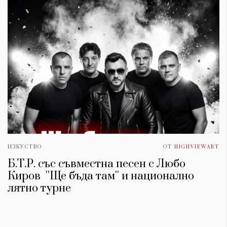
ИЗКУСТВО
ОТ
HIGHVIEWART
Б.Т.Р. със съвместна песен с Любо
Киров ''Ще бъда там'' и национално
лятно турне