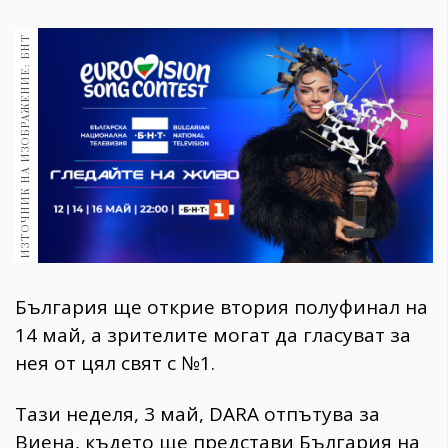
1970
30+
ИЗТОЧНИК НА ИЗОБРАЖЕНИЕ: БНТ
1709
Гурме
Пътувай
237
389
Здраве
Gentlemen
381
България ще открие втория полуфинал на
Wellness
14 май, а зрителите могат да гласуват за
1815
нея от цял свят с №1.
Тази неделя, 3 май, DARA отпътува за
ПОСЛЕДВАЙТЕ
Виена, където ще представи България на
НИ