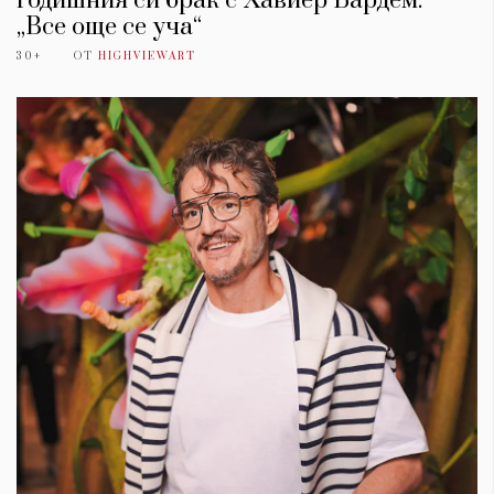
годишния си брак с Хавиер Бардем:
„Все още се уча“
30+
ОТ
HIGHVIEWART