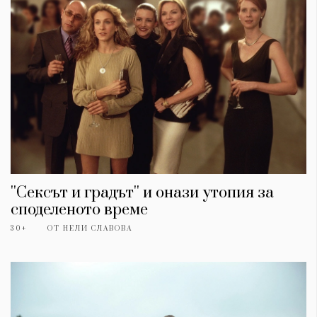
''Сексът и градът'' и онази утопия за
споделеното време
30+
ОТ
НЕЛИ СЛАВОВА