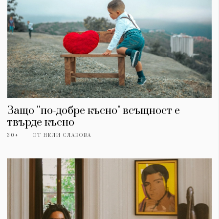
Защо ''по-добре късно" всъщност е
твърде късно
30+
ОТ
НЕЛИ СЛАВОВА