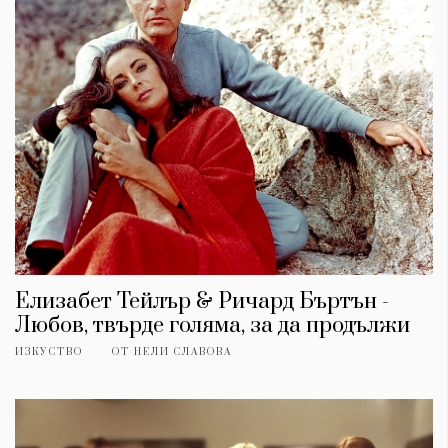
Елизабет Тейлър & Ричард Бъртън -
Любов, твърде голяма, за да продължи
ИЗКУСТВО
ОТ
НЕЛИ СЛАВОВА