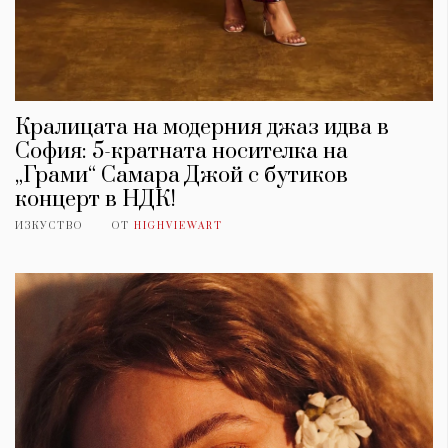
Кралицата на модерния джаз идва в
София: 5-кратната носителка на
„Грами“ Самара Джой с бутиков
концерт в НДК!
ИЗКУСТВО
ОТ
HIGHVIEWART