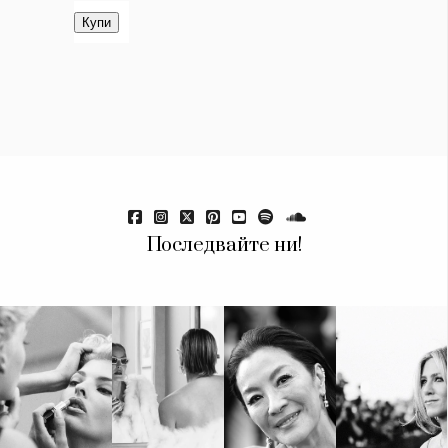
Последвайте ни!
КАТЕГОРИИ
ЗА НАС
Wine&Dine
Условия за
Подкасти
ползване
Мода
За нас
Dialogue
Реклама
Изкуство
Политика за