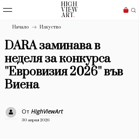
138
Бизнес
1633
Мода
Начало
Изкуство
16
Dialogue
DARA заминава в
Изкуство
неделя за конкурса
4338
''Евровизия 2026'' във
Красота
Виена
777
Дизайн
От
HighViewArt
1272
30 април 2026
1188
Книги