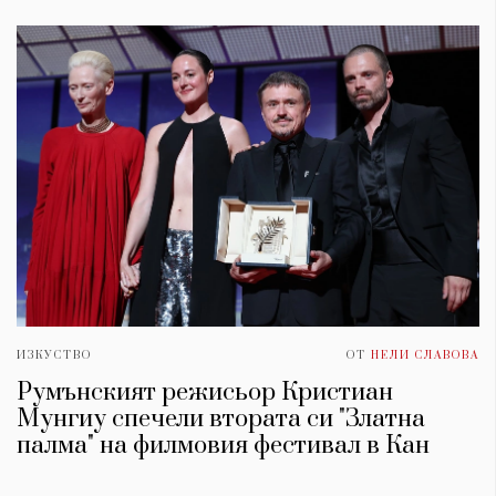
ИЗКУСТВО
ОТ
НЕЛИ СЛАВОВА
Румънският режисьор Кристиан
Мунгиу спечели втората си "Златна
палма" на филмовия фестивал в Кан