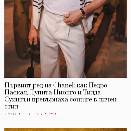
Първият ред на Chanel: как Педро
Паскал, Лупита Нионго и Тилда
Суинтън превърнаха couture в личен
стил
КРАСОТА
ОТ
HIGHVIEWART