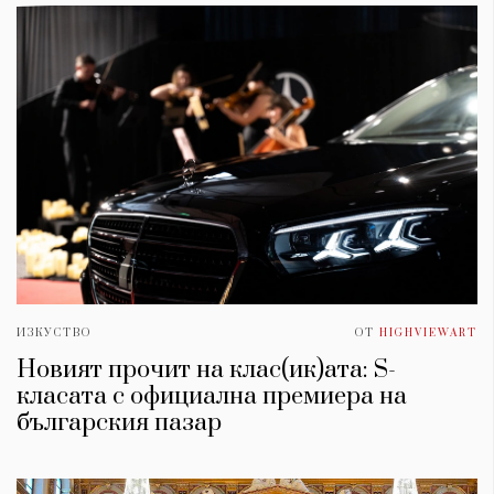
ИЗКУСТВО
ОТ
HIGHVIEWART
Новият прочит на клас(ик)ата: S-
класата с официална премиера на
българския пазар