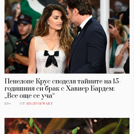
Пенелопе Крус споделя тайните на 15-
годишния си брак с Хавиер Бардем:
„Все още се уча“
30+
ОТ
HIGHVIEWART