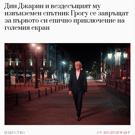
Дин Джарин и вездесъщият му
извънземен спътник Грогу се завръщат
за първото си епично приключение на
големия екран
ИЗКУСТВО
ОТ
HIGHVIEWART