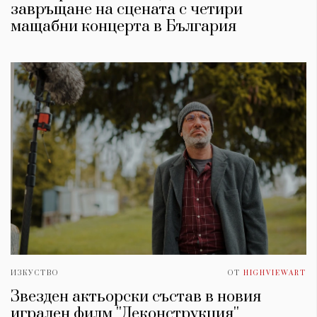
завръщане на сцената с четири
мащабни концерта в България
ИЗКУСТВО
ОТ
HIGHVIEWART
Звезден актьорски състав в новия
игрален филм ''Деконструкция''