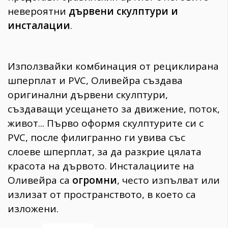
невероятни
дървени скулптури и
инсталации
.
Използвайки комбинация от рециклирана
шперплат и PVC, Оливейра създава
оригинални дървени скулптури,
създаващи усещането за движение, поток,
живот... Първо оформя скулптурите си с
PVC, после филигранно ги увива със
слоеве шперплат, за да разкрие цялата
красота на дървото. Инсталациите на
Оливейра са
огромни
, често изпълват или
излизат от пространството, в което са
изложени.