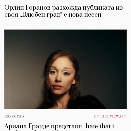
Орлин Горанов разхожда публиката из
своя „Влюбен град“ с нова песен
ИЗКУСТВО
ОТ
HIGHVIEWART
Ариана Гранде представя ''hate that i