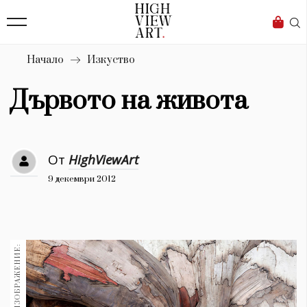
139
Бизнес
1633
Мода
Начало
Изкуство
16
Dialogue
Дървото на живота
Изкуство
4339
От
HighViewArt
Красота
9 декември 2012
777
Дизайн
1272
1188
Книги