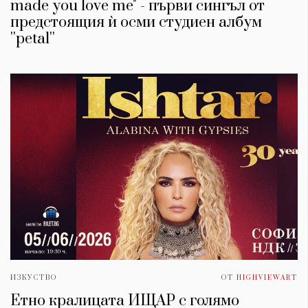
made you love me" - първи сингъл от
предстоящия ѝ осми студиен албум
''petal''
ИЗКУСТВО
ОТ
HIGHVIEWART
Етно кралицата ИЩАР с голямо