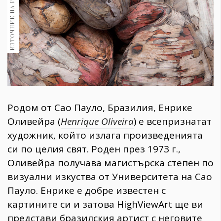
ИЗТОЧНИК НА ИЗОБРАЖЕНИЕ:
1970
30+
1709
Гурме
Пътувай
237
389
Здраве
Родом от Сао Пауло, Бразилия, Енрике
Gentlemen
Оливейра (
Henrique Oliveira
) е всепризнатат
382
художник, който излага произведенията
си по целия свят. Роден през 1973 г.,
Wellness
Оливейра получава магистърска степен по
1816
визуални изкуства от Университета на Сао
Пауло. Енрике е добре известен с
картините си и затова HighViewArt ще ви
ПОСЛЕДВАЙТЕ
представи бразилския артист с неговите
НИ