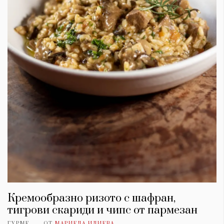
Кремообразно ризото с шафран,
тигрови скариди и чипс от пармезан
ГУРМЕ
ОТ
МАРИЕЛА ИЛИЕВА