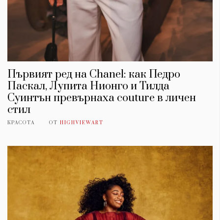
Първият ред на Chanel: как Педро
Паскал, Лупита Нионго и Тилда
Суинтън превърнаха couture в личен
стил
КРАСОТА
ОТ
HIGHVIEWART
КАТЕГОРИИ
ЗА НАС
Wine&Dine
Условия за
Подкасти
ползване
Мода
За нас
Dialogue
Реклама
Изкуство
Политика за