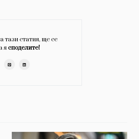
а тази статия, ще се
а я
споделите!