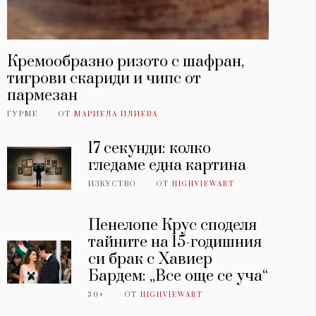
Кремообразно ризото с шафран,
тигрови скариди и чипс от
пармезан
ГУРМЕ
ОТ
МАРИЕЛА ИЛИЕВА
17 секунди: колко
гледаме една картина
ИЗКУСТВО
ОТ
HIGHVIEWART
Пенелопе Крус споделя
тайните на 15-годишния
си брак с Хавиер
Бардем: „Все още се уча“
30+
ОТ
HIGHVIEWART