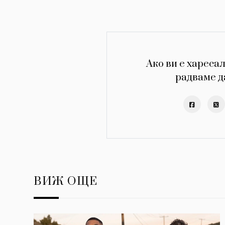
Ако ви е харесал
радваме д
ВИЖ ОЩЕ