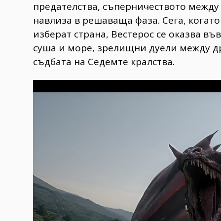
предателства, съперничеството между 
навлиза в решаваща фаза. Сега, когат
изберат страна, Вестерос се оказва въ
суша и море, зрелищни дуели между д
съдбата на Седемте кралства.