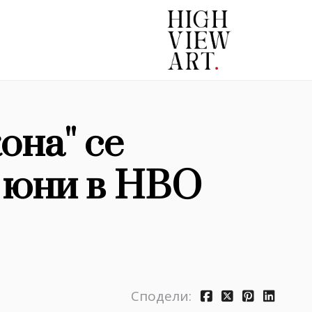
она'' се
 юни в HBO
Сподели: