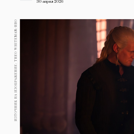
Гурме
30 април 2026
237
Пътувай
ИЗТОЧНИК НА ИЗОБРАЖЕНИЕ: THEO WHITEMAN/HBO
389
Здраве
Gentlemen
382
1817
Wellness
ПОСЛЕДВАЙТЕ
НИ