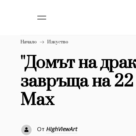
139
Бизнес
1633
Мода
16
Dialogue
Начало
Изкуство
Изкуство
''Домът на драк
4340
завръща на 22
777
Красота
1272
Дизайн
Max
1188
Книги
1970
30+
От
HighViewArt
1710