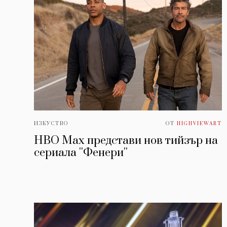
ИЗКУСТВО
ОТ
HIGHVIEWART
HBO Max представи нов тийзър на
сериала ''Фенери''