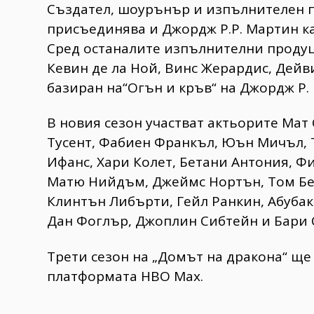
Създател, шоурънър и изпълнителен п
присъединява и Джордж Р.Р. Мартин к
Сред останалите изпълнителни продуце
Кевин де ла Ной, Винс Жерардис, Дейв
базиран на“Огън и кръв“ на Джордж Р. 
В новия сезон участват актьорите Мат 
Тусент, Фабиен Франкъл, Юън Мичъл, 
Ифанс, Хари Колет, Бетани Антония, Ф
Матю Нийдъм, Джеймс Нортън, Том Бен
Клинтън Либърти, Гейл Ранкин, Абуба
Дан Фоглър, Джоплин Сибтейн и Бари 
Трети сезон на „Домът на дракона“ ще
платформата HBO Max.