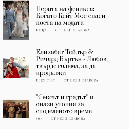
Перата на феникса:
Когато Кейт Мос спаси
поета на модата
МОДА
ОТ
НЕЛИ СЛАВОВА
Елизабет Тейлър &
Ричард Бъртън - Любов,
твърде голяма, за да
продължи
ИЗКУСТВО
ОТ
НЕЛИ СЛАВОВА
''Сексът и градът'' и
онази утопия за
споделеното време
30+
ОТ
НЕЛИ СЛАВОВА