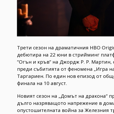
Трети сезон на драматичния HBO Origi
дебютира на 22 юни в стрийминг плат
“Огън и кръв“ на Джордж Р. Р. Мартин,
преди събитията от феномена „Игра на
Таргариен. По един нов епизод от общ
финала на 10 август.
Новият сезон на „Домът на дракона“ п
дълго назряващото напрежение в дома
опустошителната война за Железния тр