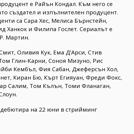
родуцент е Райън Кондал. Към него се
ато създател и изпълнителен продуцент.
нти са Сара Хес, Мелиса Бърнстейн,
ид Ханкок и Филипа Гослет. Сериалът е
Р. Мартин.
Смит, Оливия Кук, Ема Д'Арси, Стив
Том Глин-Карни, Соноя Мизуно, Рис
ийби Кембъл, Фия Сабан, Джеферсън Хол,
ет, Киран Бю, Кърт Егияуан, Фреди Фокс,
кар Салим, Том Кълън, Томи Фланаган,
Слоун.
 дебютира на 22 юни в стрийминг