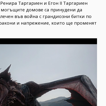
Ренира Таргариен и Егон II Таргариен
о могъщите домове са принудени да
влечен във война с грандиозни битки по
ракони и напрежение, които ще променят