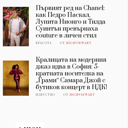
Първият ред на Chanel:
как Педро Паскал,
Лупита Нионго и Тилда
Суинтън превърнаха
couture в личен стил
КРАСОТА
ОТ
HIGHVIEWART
Кралицата на модерния
джаз идва в София: 5-
кратната носителка на
„Грами“ Самара Джой с
бутиков концерт в НДК!
ИЗКУСТВО
ОТ
HIGHVIEWART