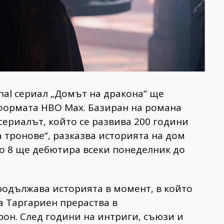
nal сериал „Домът на дракона“ ще
формата HBO Max. Базиран на романа
 сериалът, който се развива 200 години
 тронове“, разказва историята на дом
о 8 ще дебютира всеки понеделник до
родължава историята в момент, в който
 Таргариен прераства в
он. След години на интриги, съюзи и