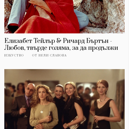
Елизабет Тейлър & Ричард Бъртън -
Любов, твърде голяма, за да продължи
ИЗКУСТВО
ОТ
НЕЛИ СЛАВОВА