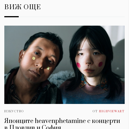
ВИЖ ОЩЕ
ИЗКУСТВО
ОТ
HIGHVIEWART
Японците heavenphetamine с концерти
в Пловдив и София