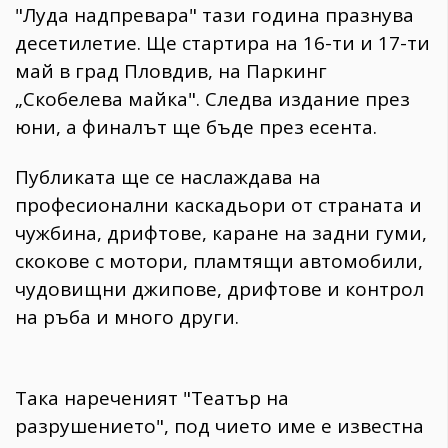
"Луда надпревара" тази година празнува
десетилетие. Ще стартира на 16-ти и 17-ти
май в град Пловдив, на Паркинг
„Скобелева майка". Следва издание през
юни, а финалът ще бъде през есента.
Публиката ще се наслаждава на
професионални каскадьори от страната и
чужбина, дрифтове, каране на задни гуми,
скокове с мотори, пламтящи автомобили,
чудовищни джипове, дрифтове и контрол
на ръба и много други.
Така нареченият "Театър на
разрушението", под чието име е известна