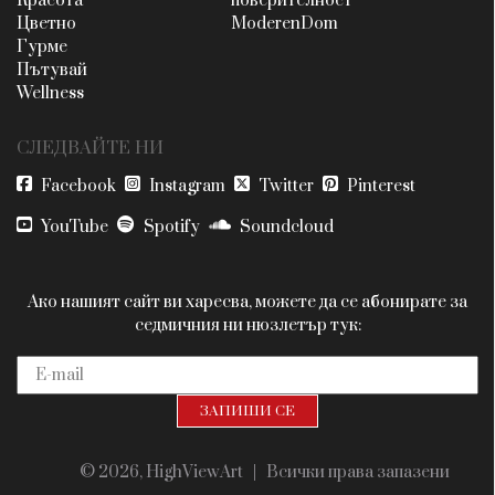
Красота
поверителност
Цветно
ModerenDom
Гурме
Пътувай
Wellness
СЛЕДВАЙТЕ НИ
Facebook
Instagram
Twitter
Pinterest
YouTube
Spotify
Soundcloud
Ако нашият сайт ви харесва, можете да се абонирате за
седмичния ни нюзлетър тук:
© 2026, HighViewArt | Всички права запазени