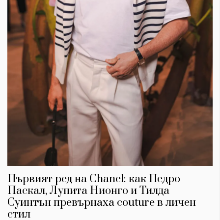
Първият ред на Chanel: как Педро
Паскал, Лупита Нионго и Тилда
Суинтън превърнаха couture в личен
стил