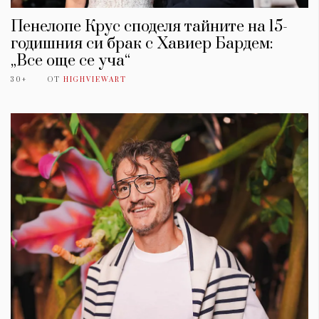
Пенелопе Крус споделя тайните на 15-
годишния си брак с Хавиер Бардем:
„Все още се уча“
30+
ОТ
HIGHVIEWART