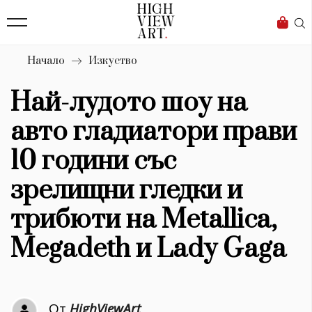
139
Бизнес
1633
Мода
Начало
Изкуство
16
Dialogue
Най-лудото шоу на
Изкуство
авто гладиатори прави
4340
10 години със
Красота
зрелищни гледки и
777
трибюти на Metallica,
Дизайн
Megadeth и Lady Gaga
1272
1188
Книги
От
HighViewArt