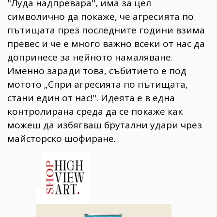
"Луда надпревара", има за цел
символично да покаже, че агресията по
пътищата през последните години взима
превес и че е много важно всеки от нас да
допринесе за нейното намаляване.
Именно заради това, събитието е под
мотото „Спри агресията по пътищата,
стани един от нас!". Идеята е в една
контролирана среда да се покаже как
можеш да избягваш брутални удари чрез
майсторско шофиране.