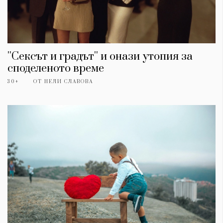
''Сексът и градът'' и онази утопия за
споделеното време
30+
ОТ
НЕЛИ СЛАВОВА