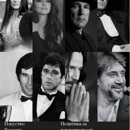
КАТЕГОРИИ
ЗА НАС
Wine&Dine
Условия за
Подкасти
ползване
Мода
За нас
Dialogue
Реклама
Изкуство
Политика за