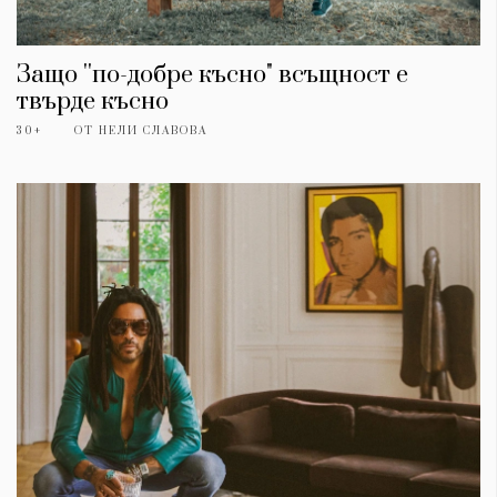
Защо ''по-добре късно" всъщност е
твърде късно
30+
ОТ
НЕЛИ СЛАВОВА