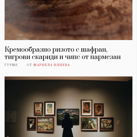
Кремообразно ризото с шафран,
тигрови скариди и чипс от пармезан
ГУРМЕ
ОТ
МАРИЕЛА ИЛИЕВА