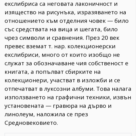
екслибриса са неговата лаконичност и
изящество на рисунъка, изразяването на
отношението към отделния човек — било
със средствата на вица и шегата, било
чрез символи и сравнения. През 20 век
превес вземат т. нар. колекционерски
екслибриси, много от които изобщо не
служат за обозначаване чия собственост е
книгата, а попълват сбирките на
колекционери, участват в изложби и се
отпечатват в луксозни албуми. Това налага
използването на графични техники, извън
установената — гравюра на дърво и
линолеум, наложила се през
Средновековието.