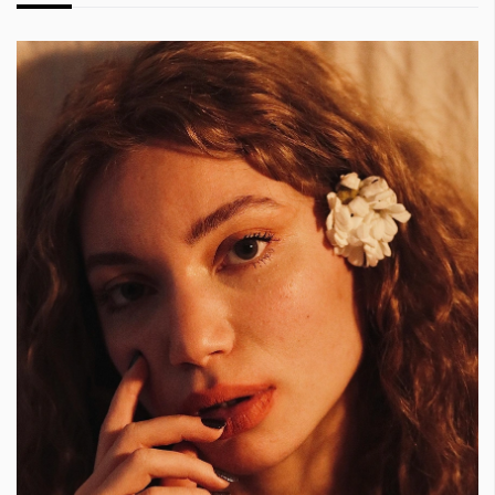
КАТЕГОРИИ
ЗА НАС
Wine&Dine
Условия за
Подкасти
ползване
Мода
За нас
Dialogue
Реклама
Изкуство
Политика за