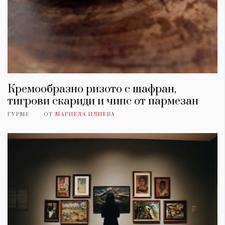
Кремообразно ризото с шафран,
тигрови скариди и чипс от пармезан
ГУРМЕ
ОТ
МАРИЕЛА ИЛИЕВА