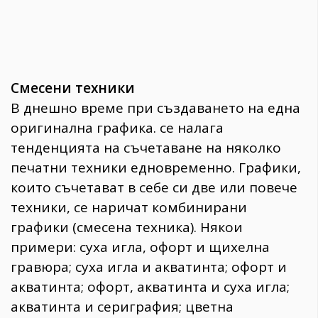
Смесени техники
В днешно време при създаването на една
оригинална графика. се налага
тенденцията на съчетаване на няколко
печатни техники едновременно. Графики,
които съчетават в себе си две или повече
техники, се наричат комбинирани
графики (смесена техника). Някои
примери: суха игла, офорт и щихелна
гравюра; суха игла и акватинта; офорт и
акватинта; офорт, акватинта и суха игла;
акватинта и сериграфия; цветна