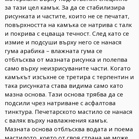
за тази цел камък. За да се стабилизира
рисунката и частите, които не се печатат,
повърхността на камъка се натрива с талк
и покрива с ецваща течност. След като се
измие и подсуши върху него се нанася
гума арабика – влажната гума се
отблъсква от мазната рисунка и полепва
само върху неизрисуваните части. Когато
камъкът изсъхне се третира с терпентин и
така рисунката става видима само като
мазна основа. Тази основа трябва да се
подсили чрез натриване с асфалтова
тинктура. Печетарското мастило се нанася
с валяк върху навлажнения камък.
Мазната основа отблъсква водата и поема
мастилото, което от своя страна не може