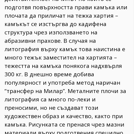
подготвя повърхността прави камъка или
плочата да приличат на тежка хартия –
камъкът се изстъргва до кадифена
структура чрез използването на
абразивни прахове. В случая на
литография върху камък това наистина е
много тежък заместител на хартията –
тежестта на камъка понякога надхвърля
300 кг. В днешно време добива
популярност и употреба метод наричан
“трансфер на Милар”. Металните плочи за
литография са много по-леки и
преносими, но не създават този
художествен образ и качество, както при
камъка. Рисунката се пренася чрез мазни
материали върху подготвения специлно