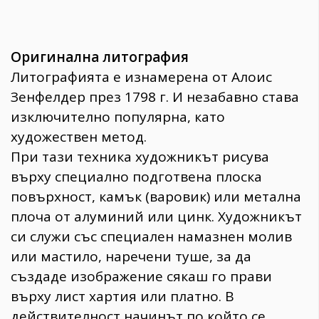
Оригинална литография
Литографията е изнамерена от Алоис
Зенфелдер през 1798 г. И незабавно става
изключително популярна, като
художествен метод.
При тази техника художникът рисува
върху специално подготвена плоска
повърхност, камък (варовик) или метална
плоча от алуминий или цинк. Художникът
си служи със специален намазнен молив
или мастило, наречени туше, за да
създаде изображение сякаш го прави
върху лист хартия или платно. В
действителност начинът по който се