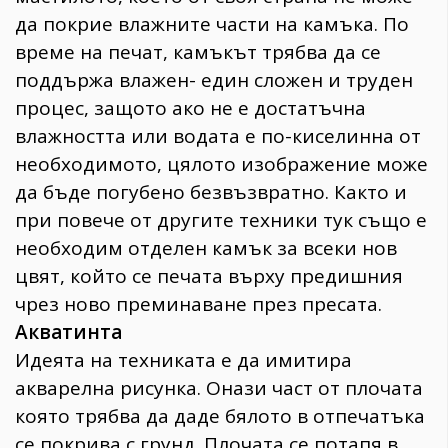
да покрие влажните части на камъка. По
време на печат, камъкът трябва да се
поддържа влажен- един сложен и труден
процес, защото ако не е достатъчна
влажността или водата е по-киселинна от
необходимото, цялото изображение може
да бъде погубено безвъзвратно. Както и
при повече от другите техники тук също е
необходим отделен камък за всеки нов
цвят, който се печата върху предишния
чрез ново преминаване през пресата.
Акватинта
Идеята на техниката е да имитира
акварелна рисунка. Онази част от плочата
която трябва да даде бялото в отпечатъка
се покрива с грунд. Плочата се потапя в