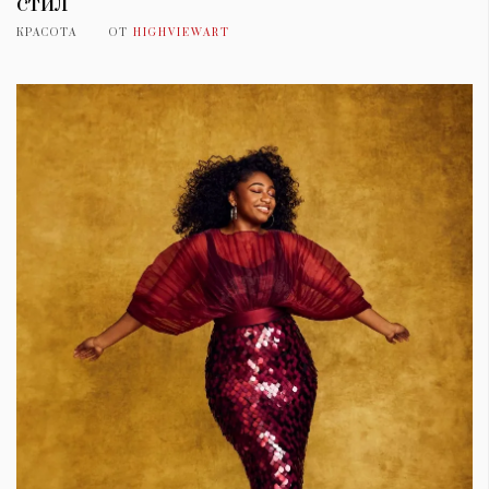
стил
КРАСОТА
ОТ
HIGHVIEWART