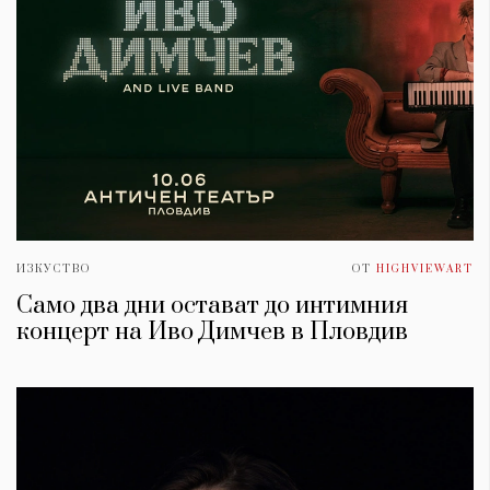
ИЗКУСТВО
ОТ
HIGHVIEWART
Само два дни остават до интимния
концерт на Иво Димчев в Пловдив