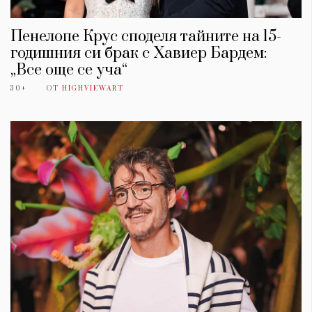
Пенелопе Крус споделя тайните на 15-
годишния си брак с Хавиер Бардем:
„Все още се уча“
30+
ОТ
HIGHVIEWART