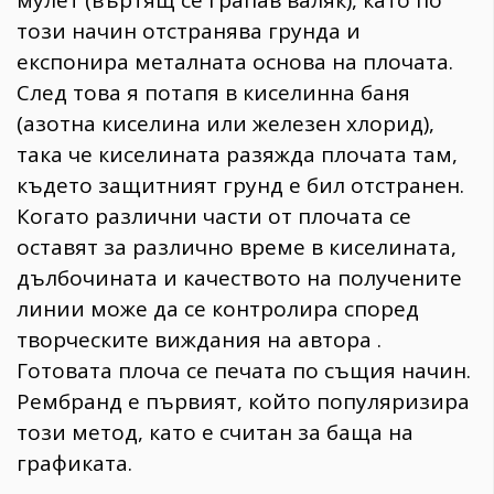
този начин отстранява грунда и
експонира металната основа на плочата.
След това я потапя в киселинна баня
(азотна киселина или железен хлорид),
така че киселината разяжда плочата там,
където защитният грунд е бил отстранен.
Когато различни части от плочата се
оставят за различно време в киселината,
дълбочината и качеството на получените
линии може да се контролира според
творческите виждания на автора .
Готовата плоча се печата по същия начин.
Рембранд е първият, който популяризира
този метод, като е считан за баща на
графиката.