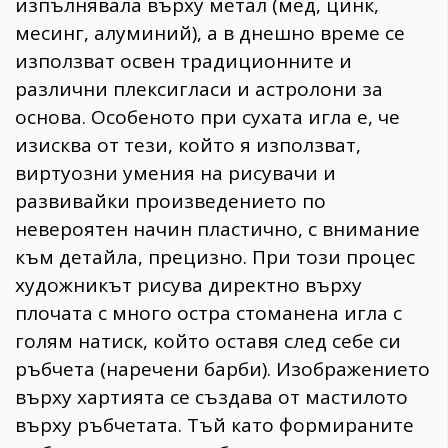
изпълнявала върху метал (мед, цинк,
месинг, алуминий), а в днешно време се
използват освен традиционните и
различни плексигласи и астролони за
основа. Особеното при сухата игла е, че
изисква от тези, който я използват,
виртуозни умения на рисувачи и
развивайки произведението по
невероятен начин пластично, с внимание
към детайла, прецизно. При този процес
художникът рисува директно върху
плочата с много остра стоманена игла с
голям натиск, който оставя след себе си
ръбчета (наречени барби). Изображението
върху хартията се създава от мастилото
върху ръбчетата. Тъй като формираните