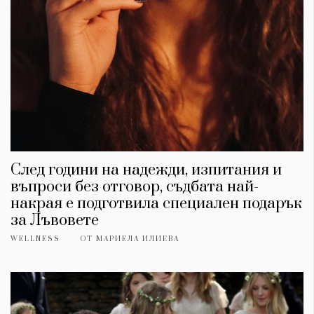
Красота
поверителност
Цветно
ModerenDom
Гурме
Пътувай
Wellness
СЛЕДВАЙТЕ НИ
Facebook
Instagram
Twitter
Pinterest
YouTube
Spotify
Soundcloud
След години на надежди, изпитания и
въпроси без отговор, съдбата най-
Ако нашият сайт ви харесва, можете да се абонирате за
накрая е подготвила специален подарък
седмичния ни нюзлетър тук:
за Лъвовете
WELLNESS
ОТ
МАРИЕЛА ИЛИЕВА
© 2026, HighViewArt | Всички права запазени