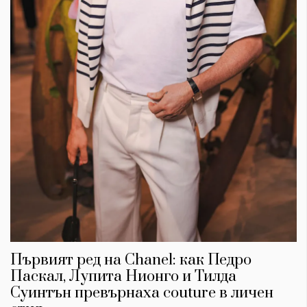
Първият ред на Chanel: как Педро
Паскал, Лупита Нионго и Тилда
Суинтън превърнаха couture в личен