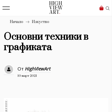
139
Бизнес
1633
Мода
Начало
Изкуство
16
Dialogue
Основни техники в
Изкуство
графиката
4340
Красота
От
HighViewArt
777
10 март 2021
Дизайн
1272
1188
Книги