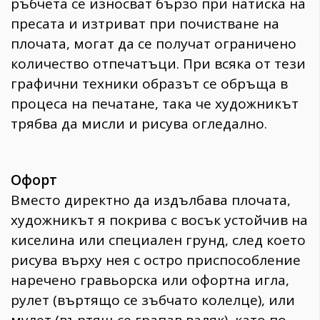
ръбчета се износват бързо при натиска на
пресата и изтриват при почистване на
плочата, могат да се получат ограничено
количество отпечатъци. При всяка от тези
графични техники образът се обръща в
процеса на печатане, така че художникът
трябва да мисли и рисува огледално.
Офорт
Вместо директно да издълбава плочата,
художникът я покрива с восък устойчив на
киселина или специален грунд, след което
рисува върху нея с остро приспособление
наречено гравьорска или офортна игла,
рулет (въртящо се зъбчато колелце), или
мулет (въртящ се грапав валяк), като по