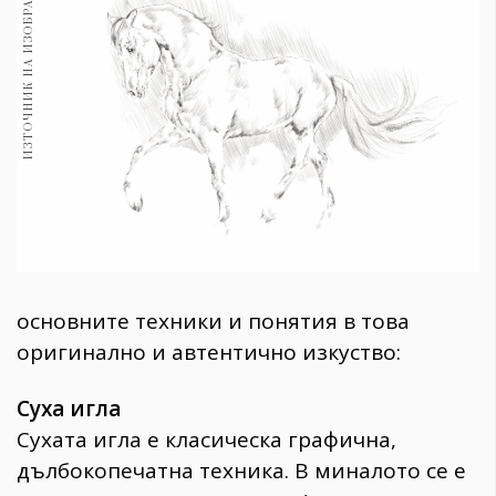
ИЗТОЧНИК НА ИЗОБРАЖЕНИЕ:
1970
30+
1710
Гурме
Пътувай
237
389
Здраве
Gentlemen
382
основните техники и понятия в това
оригинално и автентично изкуство:
Wellness
1817
Суха игла
Сухата игла е класическа графична,
ПОСЛЕДВАЙТЕ
дълбокопечатна техника. В миналото се е
НИ