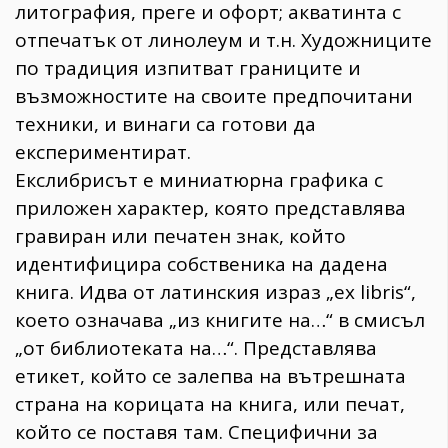
литография, преге и офорт; акватинта с
отпечатък от линолеум и т.н. Художниците
по традиция изпитват границите и
възможностите на своите предпочитани
техники, и винаги са готови да
експериментират.
Екслибрисът е миниатюрна графика с
приложен характер, която представлява
гравиран или печатен знак, който
идентифицира собственика на дадена
книга. Идва от латинския израз „ex libris“,
което означава „из книгите на…“ в смисъл
„от библиотеката на…“. Представлява
етикет, който се залепва на вътрешната
страна на корицата на книга, или печат,
който се поставя там. Специфични за