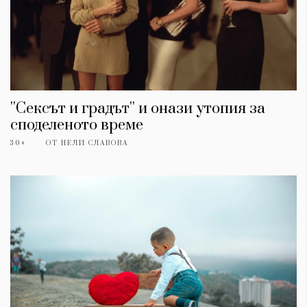
''Сексът и градът'' и онази утопия за
споделеното време
30+
ОТ
НЕЛИ СЛАВОВА