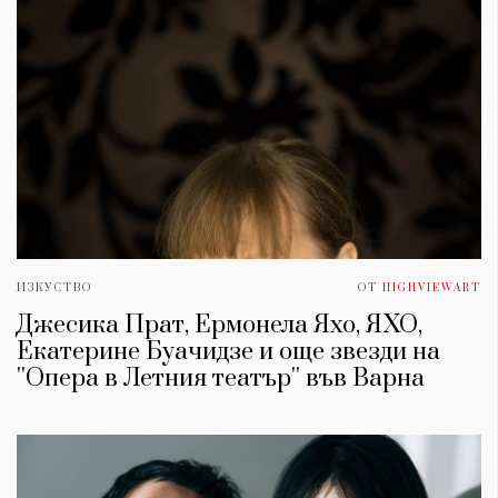
ИЗКУСТВО
ОТ
HIGHVIEWART
Джесика Прат, Ермонела Яхо, ЯХО,
Екатерине Буачидзе и още звезди на
''Опера в Летния театър'' във Варна