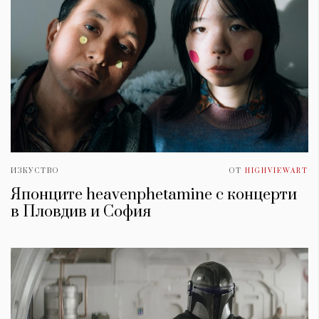
ИЗКУСТВО
ОТ
HIGHVIEWART
Японците heavenphetamine с концерти
в Пловдив и София