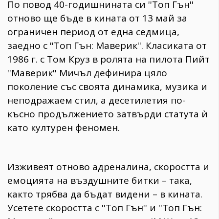
По повод 40-годишнината си ''Топ Гън''
отново ще бъде в кината от 13 май за
ограничен период от една седмица,
заедно с ''Топ Гън: Маверик''. Класиката от
1986 г. с Том Круз в ролята на пилота Пийт
''Маверик'' Мичъл дефинира цяло
поколение със своята динамика, музика и
неподражаем стил, а десетилетия по-
късно продължението затвърди статута ѝ
като културен феномен.
Изживеят отново адреналина, скоростта и
емоцията на въздушните битки – така,
както трябва да бъдат видени – в кината.
Усетете скоростта с ''Топ Гън'' и ''Топ Гън: