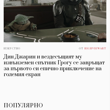
ИЗКУСТВО
ОТ
HIGHVIEWART
Дин Джарин и вездесъщият му
извънземен спътник Грогу се завръщат
за първото си епично приключение на
големия екран
ПОПУЛЯРНО