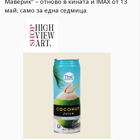
Маверик'' – отново в кината и IMAX от 13
май, само за една седмица.