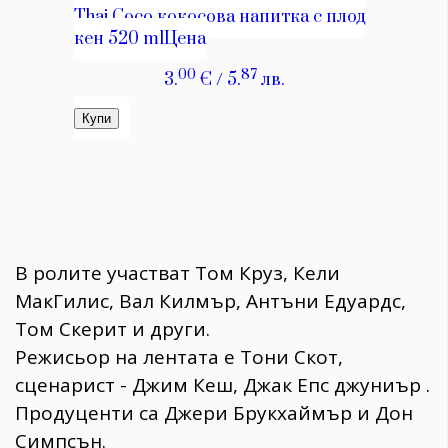
В ролите участват Том Круз, Кели
МакГилис, Вал Килмър, Антъни Едуардс,
Том Скерит и други.
Режисьор на лентата е Тони Скот,
сценарист - Джим Кеш, Джак Епс джуниър .
Продуценти са Джери Брукхаймър и Дон
Симпсън.