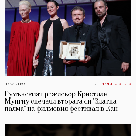
ИЗКУСТВО
ОТ
НЕЛИ СЛАВОВА
Румънският режисьор Кристиан
Мунгиу спечели втората си "Златна
палма" на филмовия фестивал в Кан