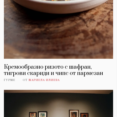
Кремообразно ризото с шафран,
тигрови скариди и чипс от пармезан
ГУРМЕ
ОТ
МАРИЕЛА ИЛИЕВА