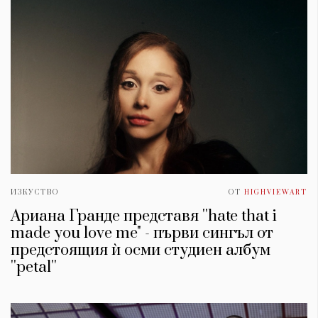
ИЗКУСТВО
ОТ
HIGHVIEWART
Ариана Гранде представя ''hate that i
made you love me" - първи сингъл от
предстоящия ѝ осми студиен албум
''petal''