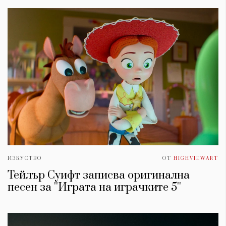
ИЗКУСТВО
ОТ
HIGHVIEWART
Тейлър Суифт записва оригинална
песен за ''Играта на играчките 5''