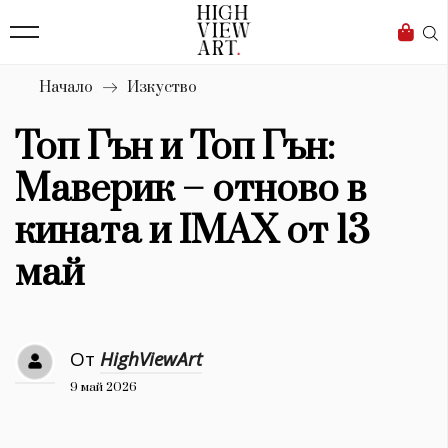
139
Бизнес
1633
Мода
Начало
Изкуство
16
Dialogue
Топ Гън и Топ Гън:
Изкуство
Маверик – отново в
4339
кината и IMAX от 13
Красота
май
777
Дизайн
От
HighViewArt
1272
9 май 2026
1188
Книги