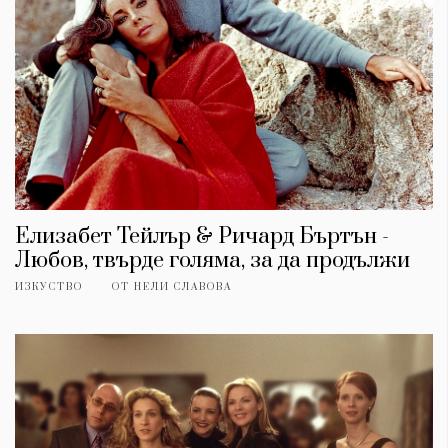
Елизабет Тейлър & Ричард Бъртън -
Любов, твърде голяма, за да продължи
ИЗКУСТВО
ОТ
НЕЛИ СЛАВОВА
КАТЕГОРИИ
ЗА НАС
Wine&Dine
Условия за
Подкасти
ползване
Мода
За нас
Dialogue
Реклама
Изкуство
Политика за