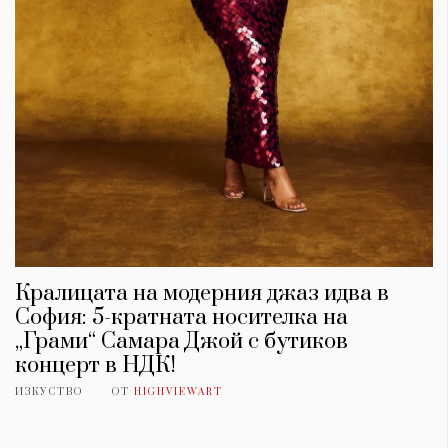
Кралицата на модерния джаз идва в
София: 5-кратната носителка на
„Грами“ Самара Джой с бутиков
концерт в НДК!
ИЗКУСТВО
ОТ
HIGHVIEWART