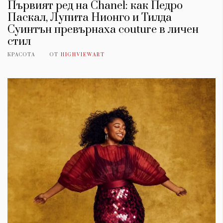
Първият ред на Chanel: как Педро
Паскал, Лупита Нионго и Тилда
Суинтън превърнаха couture в личен
стил
КРАСОТА
ОТ
HIGHVIEWART