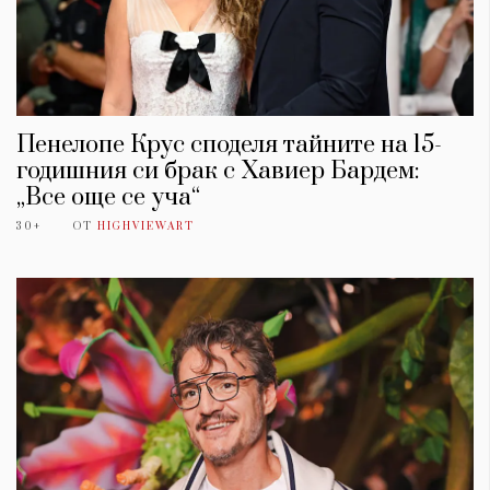
Пенелопе Крус споделя тайните на 15-
годишния си брак с Хавиер Бардем:
„Все още се уча“
30+
ОТ
HIGHVIEWART