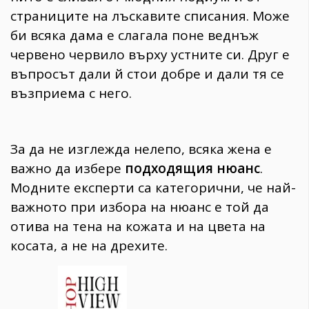
страниците на лъскавите списания. Може
би всяка дама е слагала поне веднъж
червено червило върху устните си. Друг е
въпросът дали й стои добре и дали тя се
възприема с него.
За да не изглежда нелепо, всяка жена е
важно да избере
подходящия нюанс
.
Модните експерти са категорични, че най-
важното при избора на нюанс е той да
отива на тена на кожата и на цвета на
косата, а не на дрехите.