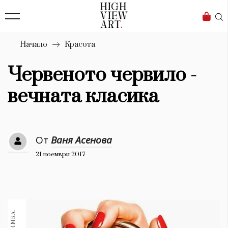
139
Бизнес
1633
Мода
Начало
Красота
16
Dialogue
Червеното червило -
Изкуство
вечната класика
4340
Красота
От
Ваня Асенова
777
21 ноември 2017
Дизайн
1272
1188
Книги