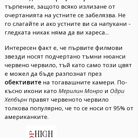
търпение, защото всяко излизане от
очертанията на устните се забелязва. Не
го слагайте и ако устните ви са напукани -
гледката никак няма да ви хареса...
Интересен факт е, че първите филмови
звезди носят подчертано тъмни нюанси
червено червило, тъй като само този цвят
е можел да бъде разпознат през
обективите
на тогавашните камери. По-
късно икони като
Мерилин Монро
и
Одри
Хепбърн
правят червеното червило
толкова популярно, че то се носи от 95% от
американките.