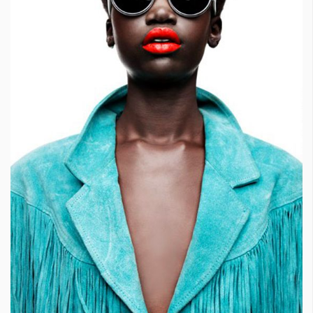
КАТЕГОРИИ
ЗА НАС
Wine&Dine
Условия за
Подкасти
ползване
Мода
За нас
Dialogue
Реклама
Изкуство
Политика за