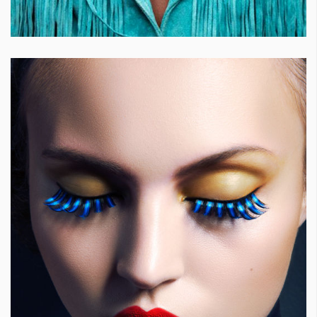
Красота
поверителност
Цветно
ModerenDom
Гурме
Пътувай
Wellness
СЛЕДВАЙТЕ НИ
Facebook
Instagram
Twitter
Pinterest
YouTube
Spotify
Soundcloud
Ако нашият сайт ви харесва, можете да се абонирате за
седмичния ни нюзлетър тук:
© 2026, HighViewArt | Всички права запазени