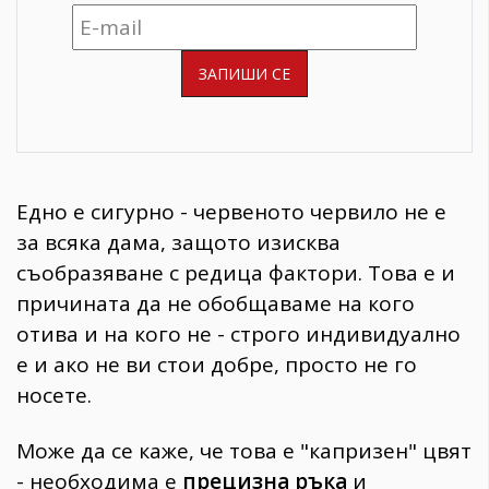
Едно е сигурно - червеното червило не е
за всяка дама, защото изисква
съобразяване с редица фактори. Това е и
причината да не обобщаваме на кого
отива и на кого не - строго индивидуално
е и ако не ви стои добре, просто не го
носете.
Може да се каже, че това е "капризен" цвят
- необходима е
прецизна ръка
и