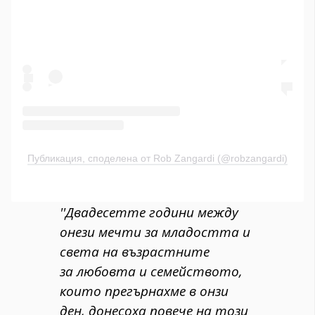
Публикация, споделена от Rob Zangardi (@robzangardi)
''Двадесетте години между
онези мечти за младостта и
света на възрастните
за любовта и семейството,
които прегърнахме в онзи
ден, донесоха повече на този