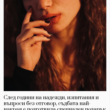
КАТЕГОРИИ
ЗА НАС
Wine&Dine
Условия за
Подкасти
ползване
Мода
За нас
След години на надежди, изпитания и
Dialogue
Реклама
въпроси без отговор, съдбата най-
Изкуство
Политика за
накрая е подготвила специален подарък