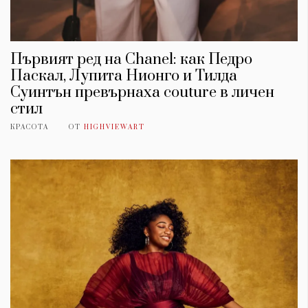
Първият ред на Chanel: как Педро
Паскал, Лупита Нионго и Тилда
Суинтън превърнаха couture в личен
стил
КРАСОТА
ОТ
HIGHVIEWART