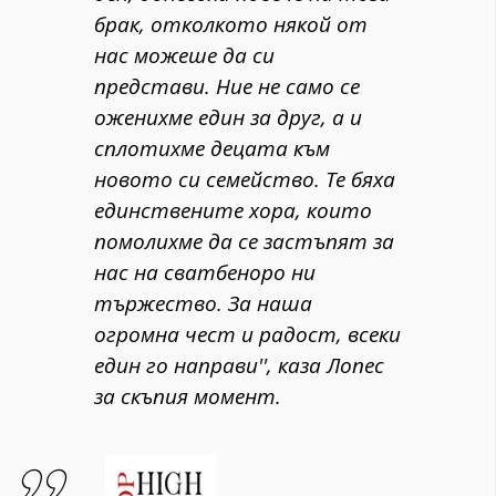
брак, отколкото някой от
нас можеше да си
представи. Ние не само се
оженихме един за друг, а и
сплотихме децата към
новото си семейство. Те бяха
единствените хора, които
помолихме да се застъпят за
нас на сватбеноро ни
тържество. За наша
огромна чест и радост, всеки
един го направи'', каза Лопес
за скъпия момент.