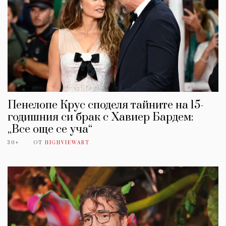
Пенелопе Крус споделя тайните на 15-
годишния си брак с Хавиер Бардем:
„Все още се уча“
30+
ОТ
HIGHVIEWART