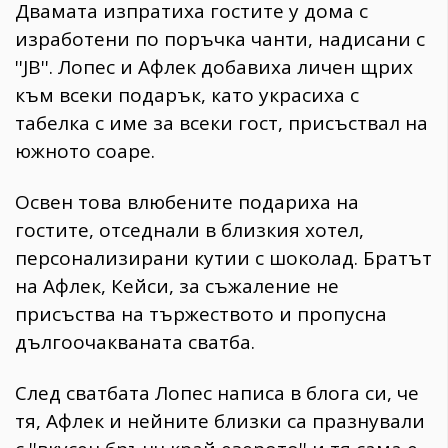
Двамата изпратиха гостите у дома с
изработени по поръчка чанти, надисани с
''JB''. Лопес и Афлек добавиха личен щрих
към всеки подарък, като украсиха с
табелка с име за всеки гост, присъствал на
южното соаре.
Освен това влюбените подариха на
гостите, отседнали в близкия хотел,
персонализирани кутии с шоколад. Братът
на Афлек, Кейси, за съжаление не
присъства на тържеството и пропусна
дългоочакваната сватба.
След сватбата Лопес написа в блога си, че
тя, Афлек и нейните близки са празнували