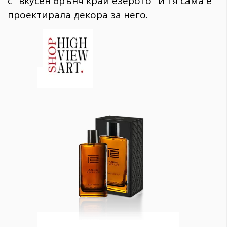
с ''вкусен брънч край езерото'' и тя сама е
проектирала декора за него.