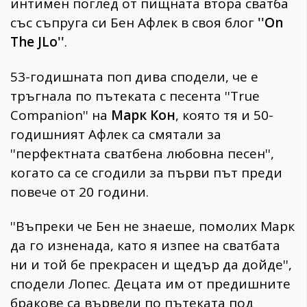
интимен поглед от пищната втора сватба
със съпруга си Бен Афлек в своя блог
''On
The JLo''
.
53-годишната поп дива сподели, че е
тръгнала по пътеката с песента ''True
Companion'' на
Марк Кон
, която тя и 50-
годишният Афлек са смятали за
''перфектната сватбена любовна песен'',
когато са се сгодили за първи път преди
повече от 20 години.
''Въпреки че Бен не знаеше, помолих Марк
да го изненада, като я изпее на сватбата
ни и той бе прекрасен и щедър да дойде'',
сподели Лопес. Децата им от предишните
бракове са вървели по пътеката под