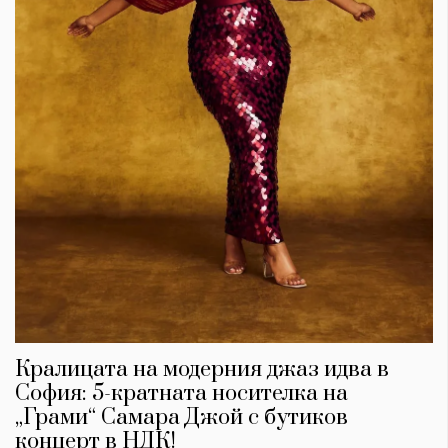
Кралицата на модерния джаз идва в
София: 5-кратната носителка на
„Грами“ Самара Джой с бутиков
концерт в НДК!