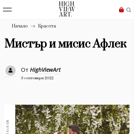
139
Бизнес
1633
Мода
Начало
Красота
16
Dialogue
Мистър и мисис Афлек
Изкуство
4340
От
HighViewArt
Красота
3 септември 2022
777
Дизайн
1272
1188
Книги