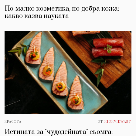
По-малко козметика, по-добра кожа:
какво казва науката
КРАСОТА
ОТ
HIGHVIEWART
Истината за "чудодейната" сьомга: