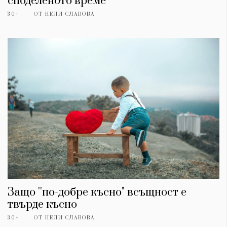
споделеното време
30+
ОТ
НЕЛИ СЛАВОВА
Защо ''по-добре късно" всъщност е
твърде късно
30+
ОТ
НЕЛИ СЛАВОВА