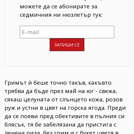
можете да се абонирате за
седмичния ни нюзлетър тук:
​Гримът ѝ беше точно такъв, какъвто
трябва да бъде през май на юг - свежа,
сякаш целуната от слънцето кожа, розов
руж и устни в цвят на горска ягода. Преди
да се появи пред обективите в пълния си
блясък, тя бе забелязана да пристига с
ленена риза, без грим и с букет цветя в