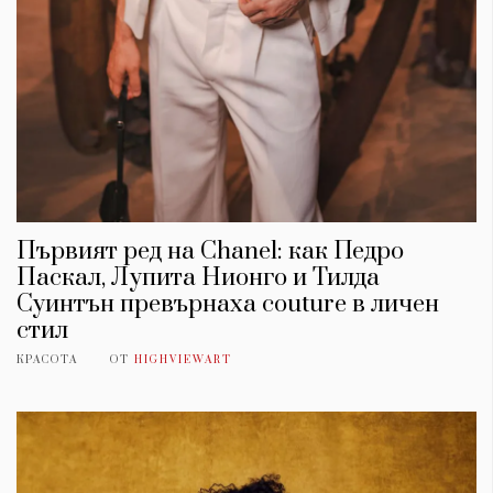
Първият ред на Chanel: как Педро
Паскал, Лупита Нионго и Тилда
Суинтън превърнаха couture в личен
стил
КРАСОТА
ОТ
HIGHVIEWART