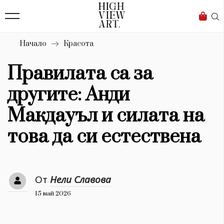
139
Бизнес
1633
Мода
Начало
Красота
16
Dialogue
Правилата са за
Изкуство
другите: Анди
4340
Макдауъл и силата на
Красота
това да си естествена
777
Дизайн
От
Нели Славова
1272
15 май 2026
1188
Книги