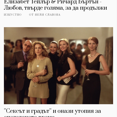
Елизабет Тейлър & Ричард Бъртън -
Любов, твърде голяма, за да продължи
ИЗКУСТВО
ОТ
НЕЛИ СЛАВОВА
''Сексът и градът'' и онази утопия за