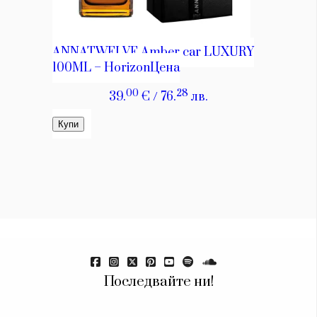
Красота
поверителност
Цветно
ModerenDom
Гурме
Пътувай
Wellness
СЛЕДВАЙТЕ НИ
Facebook
Instagram
Twitter
Pinterest
YouTube
Spotify
Soundcloud
Ако нашият сайт ви харесва, можете да се абонирате за
седмичния ни нюзлетър тук:
Последвайте ни!
© 2026, HighViewArt | Всички права запазени