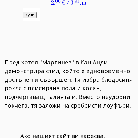
​Пред хотел ''Мартинез" в Кан Анди
демонстрира стил, който е едновременно
достъпен и съвършен. Тя избра бледосиня
рокля с плисирана пола и колан,
подчертаващ талията ѝ. Вместо неудобни
токчета, тя заложи на сребристи лоуфъри.
Ако нашият сайт ви харесва,