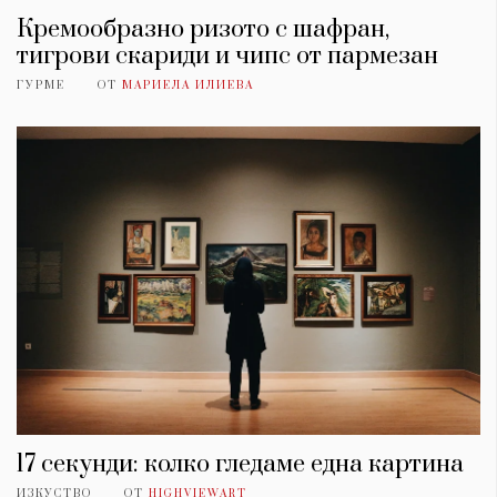
Кремообразно ризото с шафран,
тигрови скариди и чипс от пармезан
ГУРМЕ
ОТ
МАРИЕЛА ИЛИЕВА
17 секунди: колко гледаме една картина
ИЗКУСТВО
ОТ
HIGHVIEWART