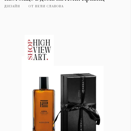
ДИЗАЙН
ОТ
НЕЛИ СЛАВОВА
КАТЕГОРИИ
ЗА НАС
Wine&Dine
Условия за
Подкасти
ползване
Мода
За нас
Dialogue
Реклама
Изкуство
Политика за