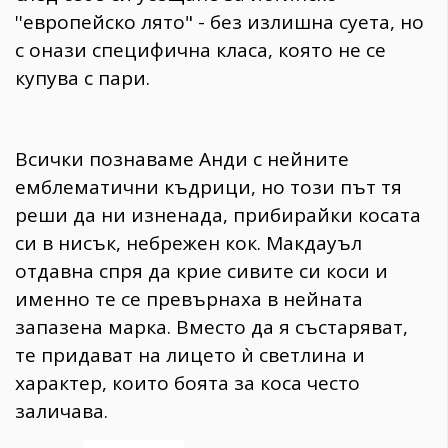
''европейско лято" - без излишна суета, но
с онази специфична класа, която не се
купува с пари.
​Всички познаваме Анди с нейните
емблематични къдрици, но този път тя
реши да ни изненада, прибирайки косата
си в нисък, небрежен кок. Макдауъл
отдавна спря да крие сивите си коси и
именно те се превърнаха в нейната
запазена марка. Вместо да я състаряват,
те придават на лицето ѝ светлина и
характер, които боята за коса често
заличава.