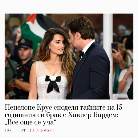
Пенелопе Крус споделя тайните на 15-
годишния си брак с Хавиер Бардем:
„Все още се уча“
30+
ОТ
HIGHVIEWART