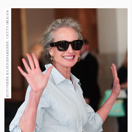
1970
30+
ИЗТОЧНИК НА ИЗОБРАЖЕНИЕ: GETTY IMAGES
1710
Гурме
Пътувай
237
389
Здраве
Gentlemen
382
Wellness
1817
ПОСЛЕДВАЙТЕ
НИ