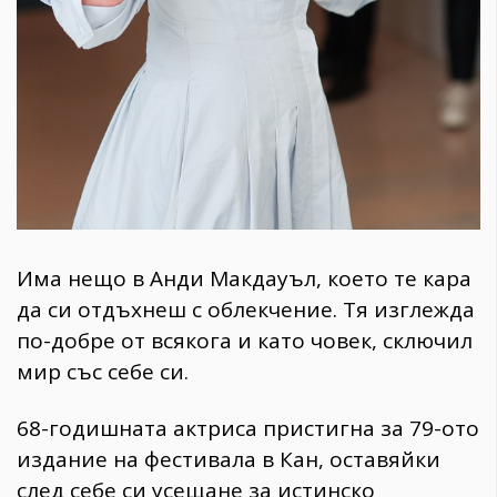
Има нещо в Анди Макдауъл, което те кара
да си отдъхнеш с облекчение. Тя изглежда
по-добре от всякога и като човек, сключил
мир със себе си.
​68-годишната актриса пристигна за 79-ото
издание на фестивала в Кан, оставяйки
след себе си усещане за истинско