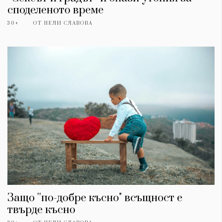
споделеното време
30+
ОТ
НЕЛИ СЛАВОВА
КАТЕГОРИИ
ЗА НАС
Wine&Dine
Условия за
Подкасти
ползване
Мода
За нас
Защо ''по-добре късно" всъщност е
Dialogue
Реклама
твърде късно
Изкуство
Политика за