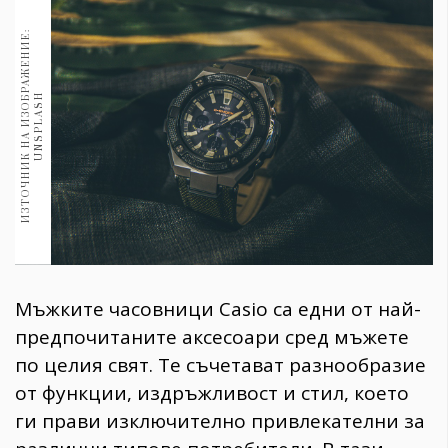
1970
30+
И
З
Т
О
Ч
Н
И
К
Н
А
И
З
О
Б
Р
А
Ж
Е
Н
И
Е
:
U
N
S
P
L
A
S
1710
Гурме
H
Пътувай
237
389
Здраве
Gentlemen
382
Мъжките часовници Casio са едни от най-
Wellness
предпочитаните аксесоари сред мъжете
1817
по целия свят. Те съчетават разнообразие
от функции, издръжливост и стил, което
ги прави изключително привлекателни за
ПОСЛЕДВАЙТЕ
НИ