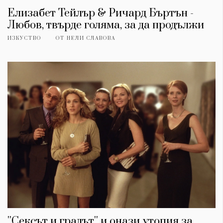
Елизабет Тейлър & Ричард Бъртън -
Любов, твърде голяма, за да продължи
ИЗКУСТВО
ОТ
НЕЛИ СЛАВОВА
''Сексът и градът'' и онази утопия за