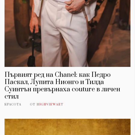
Първият ред на Chanel: как Педро
Паскал, Лупита Нионго и Тилда
Суинтън превърнаха couture в личен
стил
КРАСОТА
ОТ
HIGHVIEWART