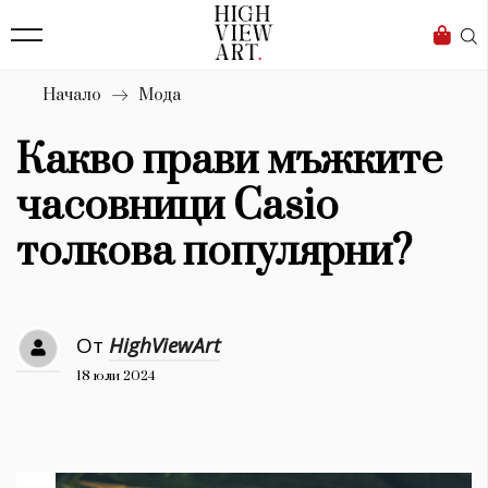
139
Бизнес
1633
Мода
Начало
Мода
16
Dialogue
Какво прави мъжките
Изкуство
часовници Casio
4340
толкова популярни?
Красота
777
От
HighViewArt
Дизайн
18 юли 2024
1272
1188
Книги