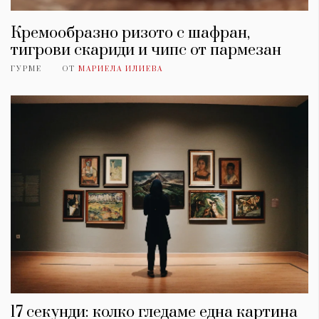
Кремообразно ризото с шафран,
тигрови скариди и чипс от пармезан
ГУРМЕ
ОТ
МАРИЕЛА ИЛИЕВА
17 секунди: колко гледаме една картина