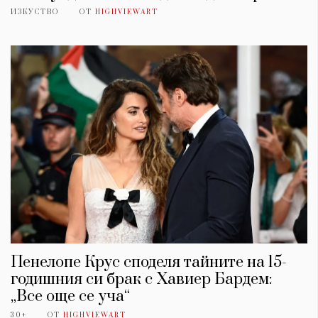
ИЗКУСТВО
ОТ
HIGHVIEWART
Пенелопе Крус споделя тайните на 15-
годишния си брак с Хавиер Бардем:
„Все още се уча“
30+
ОТ
HIGHVIEWART