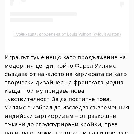
Публикация, споделена от Louis Vuitton (@louisvuitton)
Играчът тук е нещо като продължение на
модерния денди, който Фарел Уилямс
създава от началото на кариерата си като
творчески дизайнер на френската модна
къща. Той му придава нова
чувствителност. За да постигне това,
Уилямс е избрал да изследва съвременния
индийски сартиоризъм – от разкошни
тъкани до структурирани кройки, през
палитра от ярки цветове – и да ги пренесе