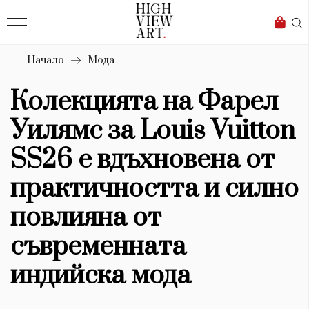
139
Бизнес
1633
Мода
Начало
Мода
16
Dialogue
Колекцията на Фарел
Изкуство
Уилямс за Louis Vuitton
4340
SS26 е вдъхновена от
Красота
практичността и силно
777
повлияна от
Дизайн
съвременната
1272
индийска мода
1188
Книги