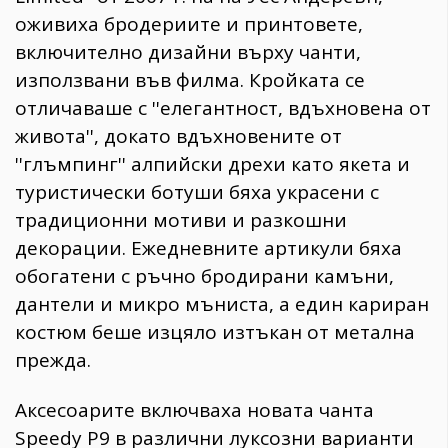
оживиха бродериите и принтовете,
включително дизайни върху чанти,
използвани във филма. Кройката се
отличаваше с ''елегантност, вдъхновена от
живота'', докато вдъхновените от
''глъмпинг'' алпийски дрехи като якета и
туристически ботуши бяха украсени с
традиционни мотиви и разкошни
декорации. Ежедневните артикули бяха
обогатени с ръчно бродирани камъни,
дантели и микро мъниста, а един кариран
костюм беше изцяло изтъкан от метална
прежда.
Аксесоарите включваха новата чанта
Speedy P9 в различни луксозни варианти