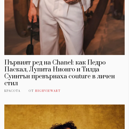
Първият ред на Chanel: как Педро
Паскал, Лупита Нионго и Тилда
Суинтън превърнаха couture в личен
стил
КРАСОТА
ОТ
HIGHVIEWART