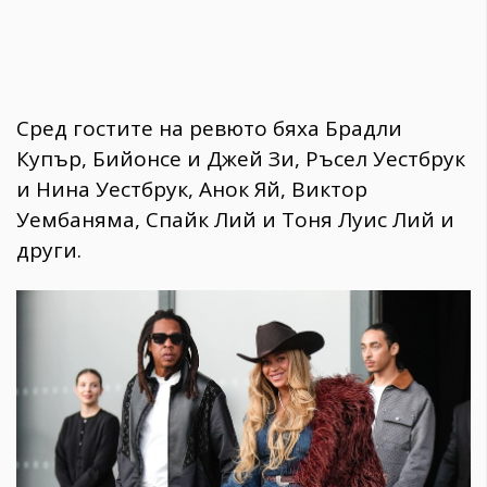
Сред гостите на ревюто бяха Брадли
Купър, Бийонсе и Джей Зи, Ръсел Уестбрук
и Нина Уестбрук, Анок Яй, Виктор
Уембаняма, Спайк Лий и Тоня Луис Лий и
други.