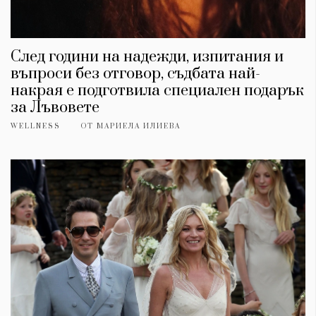
След години на надежди, изпитания и
въпроси без отговор, съдбата най-
накрая е подготвила специален подарък
за Лъвовете
WELLNESS
ОТ
МАРИЕЛА ИЛИЕВА
КАТЕГОРИИ
ЗА НАС
Wine&Dine
Условия за
Подкасти
ползване
Мода
За нас
Dialogue
Реклама
Изкуство
Политика за