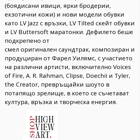
(боядисани ивици, ярки бродерии,
екзотични кожи) и нови модели обувки
като LV Jazz с връзки, LV Tilted скейт обувки
и LV Buttersoft маратонки. Дефилето беше
подкрепено от
смел оригинален саундтрак, композиран и
продуциран от Фарел Уилямс, с участието
на различни артисти, включително Voices
of Fire, A. R. Rahman, Clipse, Doechii и Tyler,
the Creator, превръщайки шоуто в
потапящо зрелище, в което се съчетават
култура, връзка и творческа енергия.