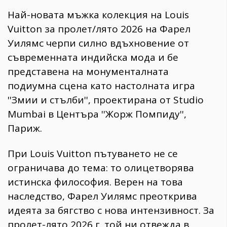
Най-новата мъжка колекция на Louis
Vuitton за пролет/лято 2026 на Фарел
Уилямс черпи силно вдъхновение от
съвременната индийска мода и бе
представена на монументалната
подиумна сцена като настолната игра
''Змии и стълби'', проектирана от Studio
Mumbai в Центъра ''Жорж Помпиду'',
Париж.
При Louis Vuitton пътуването не се
ограничава до тема: то олицетворява
истинска философия. Верен на това
наследство, Фарел Уилямс преоткрива
идеята за бягство с нова интензивност. За
пролет-лято 2026 г. той ни отвежда в