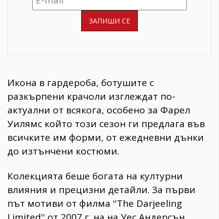
Икона в гардероба, ботушите с
разкърпени крачоли изглеждат по-
актуални от всякога, особено за Фарел
Уилямс който този сезон ги предлага във
всичките им форми, от ежедневни дънки
до изтънчени костюми.
Колекцията беше богата на културни
влияния и прецизни детайли. За първи
път мотиви от филма ''The Darjeeling
Limited'' от 2007 г. на на Уес Андерсън,