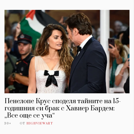
Пенелопе Крус споделя тайните на 15-
годишния си брак с Хавиер Бардем:
„Все още се уча“
30+
ОТ
HIGHVIEWART