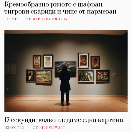
Кремообразно ризото с шафран,
тигрови скариди и чипс от пармезан
ГУРМЕ
ОТ
МАРИЕЛА ИЛИЕВА
17 секунди: колко гледаме една картина
ИЗКУСТВО
ОТ
HIGHVIEWART