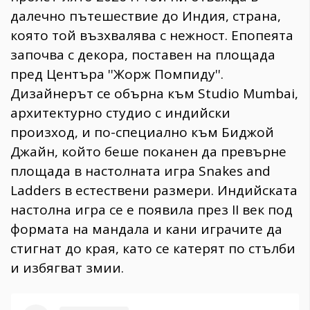
далечно пътешествие до Индия, страна,
която той възхвалява с нежност. Епопеята
започва с декора, поставен на площада
пред Центъра ''Жорж Помпиду''.
Дизайнерът се обърна към Studio Mumbai,
архитектурно студио с индийски
произход, и по-специално към Биджой
Джайн, който беше поканен да превърне
площада в настолната игра Snakes and
Ladders в естествени размери. Индийската
настолна игра се е появила през II век под
формата на мандала и кани играчите да
стигнат до края, като се катерят по стълби
и избягват змии.