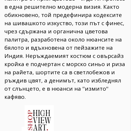
в една решително модерна визия. Както
обикновено, той предефинира кодексите
на шивашкото изкуство, този път с финес,
чрез сдържана и органична цветова
палитра, разработена около нюансите на
бялото и вдъхновена от пейзажите на
Индия. Неръждаемият костюм с овърсайз
кройка е подчертан с морско синьо и риза
на райета, шортите са в светлобежов и
ръждив цвят, а денимът, като избледнял
от слънцето, е в нюанси на ''измито''
кафяво.