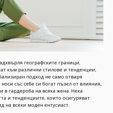
 надхвърля географските граници,
жат към различни стилове и тенденции,
бализиран подход не само отваря
носи със себе си богат пъзел от влияния,
и в гардероба на всяка жена. Нека
тта и тенденциите, които осигуряват
 на всеки моден ентусиаст.