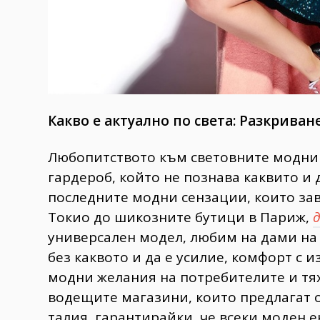
Какво е актуално по света: Разкрив
Любопитството към световните модни 
гардероб, който не познава каквито и
последните модни сензации, които зав
Токио до шикозните бутици в Париж,
д
универсален модел, любим на дами на в
без каквото и да е усилие, комфорт с и
модни желания на потребителите и тя
водещите магазини, които предлагат 
талия, гарантирайки, че всеки моден е