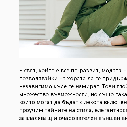
В свят, който е все по-развит, модата
позволявайки на хората да се придър
независимо къде се намират. Този гло
множество възможности, но също така 
които могат да бъдат с лекота включен
проучим тайните на стила, елегантнос
завладяващ и очарователен външен вид