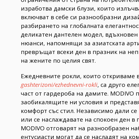
изработва дамски блузи, които излъч
включват в себе си разнообразни диза
разбирането на глобалната елегантнос
деликатен дантелен модел, вдъхновен 
нюанси, напомнящи за азиатската арт
превръщат всеки ден в празник на неп
на жените по целия свят.
Ежедневните рокли, които откриваме 
gashterizoni/ezhednevni-rokli
, са друго ел
част от гардероба на дамите. MODIVO
заобикалящите ни условия и представя 
комфорт със стил. Независимо дали се
или се наслаждавате на спокоен ден в
MODIVO отговарят на разнообразен наб
ентусиасти могат да се насладят на ко