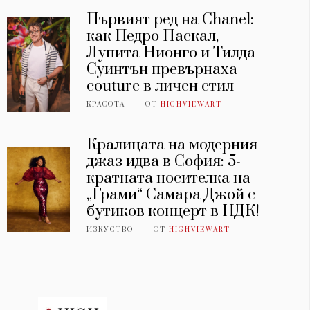
Първият ред на Chanel:
как Педро Паскал,
Лупита Нионго и Тилда
Суинтън превърнаха
couture в личен стил
КРАСОТА
ОТ
HIGHVIEWART
Кралицата на модерния
джаз идва в София: 5-
кратната носителка на
„Грами“ Самара Джой с
бутиков концерт в НДК!
ИЗКУСТВО
ОТ
HIGHVIEWART