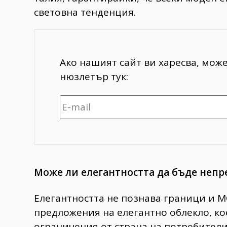
световна тенденция.
Ако нашият сайт ви харесва, мож
нюзлетър тук:
Може ли елегантността да бъде непр
Елегантността не познава граници и M
предложения на елегантно облекло, к
ограничения от страна на потребители