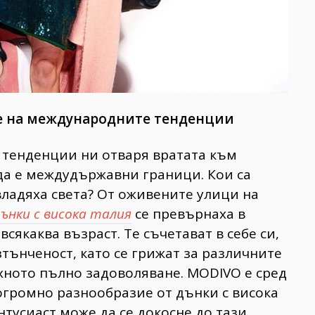
ане на международните тенденции
тенденции ни отваря вратата към
 да е междудържавни граници. Кои са
ладяха света? От оживените улици на
ънки с висока талия
се превърнаха в
сякаква възраст. Те съчетават в себе си,
зтънченост, като се грижат за различните
хното пълно задоволяване. MODIVO е сред
огромно разнообразие от дънки с висока
нтусиаст може да се докосне до тази