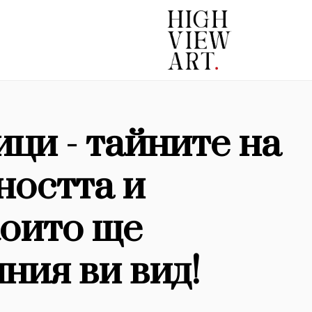
ци - тайните на
ността и
които ще
ния ви вид!