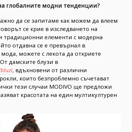
ява глобалните модни тенденции?
ажно да се запитаме как можем да влеем
оворът се крие в изследването на
и традиционни елементи с модерна
ойто отдавна се е превърнал в
 мода, можете с лекота да откриете
 От дамските блузи в
/bluzi
, вдъхновени от различни
рокли, които безпроблемно съчетават
сички тези случаи MODIVO ще предложи
азяват красотата на един мултикултурен