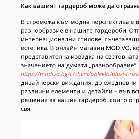
Как вашият гардероб може да отраз
В стремежа към модна перспектива е в
разнообразие в нашите гардероби. Отг
интернационални стилове, съчетаващ
естетика. В онлайн магазин MODIVO, к
представителна извадка на световната
значението на думата „разнообразие“.
https://modivo.bg/c/zheni/obleklo/bluzi-i-rizi
дизайнерски виждания, до ежедневни 
различни елементи и детайли – във в
решения за вашия гардероб, които отр
свят.