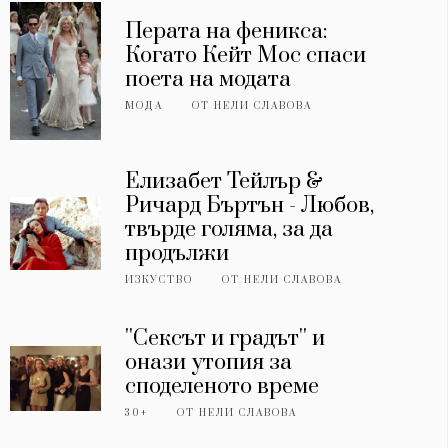
Перата на феникса:
Когато Кейт Мос спаси
поета на модата
МОДА
ОТ
НЕЛИ СЛАВОВА
Елизабет Тейлър &
Ричард Бъртън - Любов,
твърде голяма, за да
продължи
ИЗКУСТВО
ОТ
НЕЛИ СЛАВОВА
''Сексът и градът'' и
онази утопия за
споделеното време
30+
ОТ
НЕЛИ СЛАВОВА