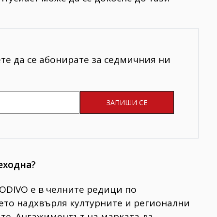
ете да се абонирате за седмичния ни
еходна?
ODIVO е в челните редици по
оето надхвърля културните и регионални
те. Ангажиментът на марката да