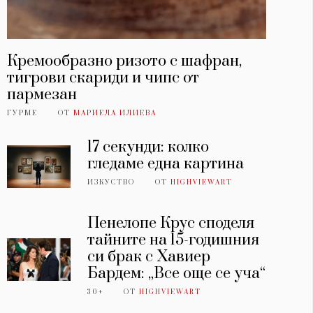
Кремообразно ризото с шафран,
тигрови скариди и чипс от
пармезан
ГУРМЕ
ОТ
МАРИЕЛА ИЛИЕВА
17 секунди: колко
гледаме една картина
ИЗКУСТВО
ОТ
HIGHVIEWART
Пенелопе Крус споделя
тайните на 15-годишния
си брак с Хавиер
Бардем: „Все още се уча“
30+
ОТ
HIGHVIEWART