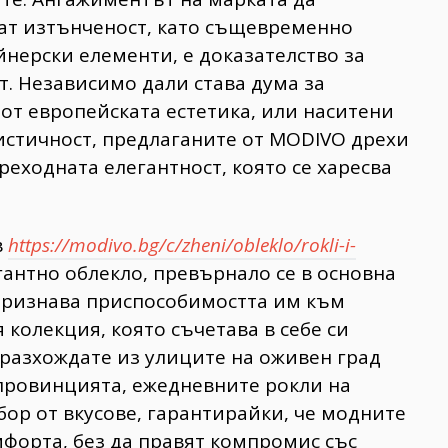
ват изтънченост, като същевременно
йнерски елементи, е доказателство за
т. Независимо дали става дума за
от европейската естетика, или наситени
истичност, предлаганите от MODIVO дрехи
реходната елегантност, която се харесва
в
https://modivo.bg/c/zheni/obleklo/rokli-i-
егантно облекло, превърнало се в основна
 признава приспособимостта им към
колекция, която съчетава в себе си
 разхождате из улиците на оживен град
 провинцията, ежедневните рокли на
ор от вкусове, гарантирайки, че модните
мфорта, без да правят компромис със