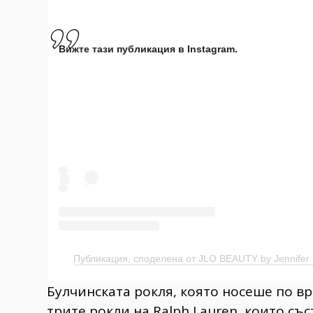
Вижте тази публикация в Instagram.
Публикация, споделена от JLO BEAUTY by Jennifer 
Булчинската рокля, която носеше по в
трите рокли на Ralph Lauren, които съ