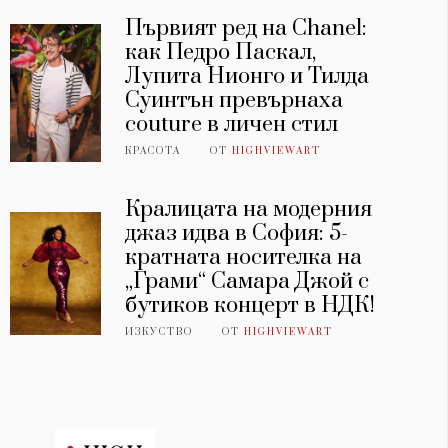
Първият ред на Chanel:
как Педро Паскал,
Лупита Нионго и Тилда
Суинтън превърнаха
couture в личен стил
КРАСОТА
ОТ
HIGHVIEWART
Кралицата на модерния
джаз идва в София: 5-
кратната носителка на
„Грами“ Самара Джой с
бутиков концерт в НДК!
ИЗКУСТВО
ОТ
HIGHVIEWART