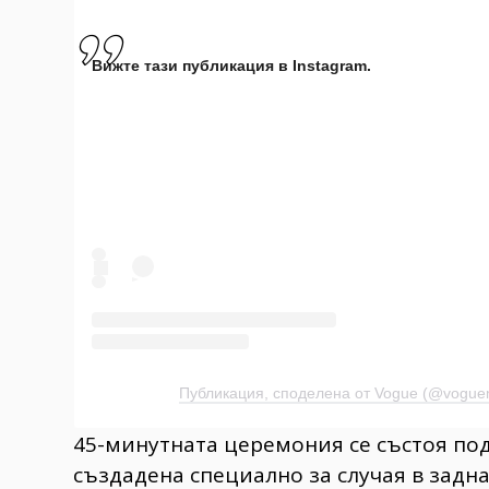
Вижте тази публикация в Instagram.
Публикация, споделена от Vogue (@vogue
45-минутната церемония се състоя под
създадена специално за случая в задна