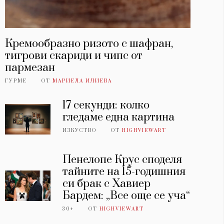
Кремообразно ризото с шафран,
тигрови скариди и чипс от
пармезан
ГУРМЕ
ОТ
МАРИЕЛА ИЛИЕВА
17 секунди: колко
гледаме една картина
ИЗКУСТВО
ОТ
HIGHVIEWART
Пенелопе Крус споделя
тайните на 15-годишния
си брак с Хавиер
Бардем: „Все още се уча“
30+
ОТ
HIGHVIEWART