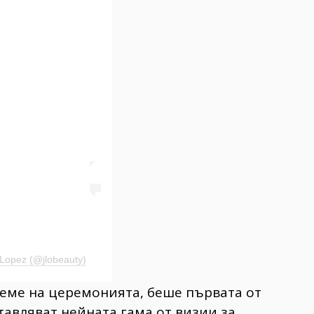
Lopez (@jlobeauty)
реме на церемонията, беше първата от
ставляват нейната гама от визии за