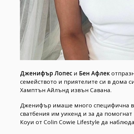
Дженифър Лопес
и
Бен Афлек
отпразну
семейството и приятелите си в дома с
Хамптън Айлънд извън Савана.
Дженифър имаше много специфична ви
сватбения им уикенд и за да помогнат
Коуи от Colin Cowie Lifestyle да наблю