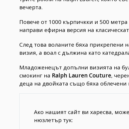
вечерта.
Повече от 1000 кърпичкки и 500 метра 
направи ефирна версия на класическата
След това воланите бяха прикрепени н
визия, а воал с дължина като катедра
Младоженецът допълни визията на булк
смокинг на
Ralph Lauren Couture
, чере
деца на двойката също бяха облечени 
Ако нашият сайт ви харесва, мож
нюзлетър тук: