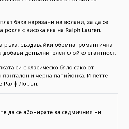
плат бяха нарязани на волани, за да се
 рокля с висока яка на Ralph Lauren.
а ръка, създавайки обемна, романтична
ла добави допълнителен слой елегантност.
ата си с класическо бяло сако от
н панталон и черна папийонка. И петте
в Ралф Лорън.
ете да се абонирате за седмичния ни