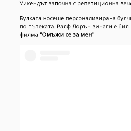
Уикендът започна с репетиционна вече
Булката носеше персонализирана булч
по пътеката. Ралф Лорън винаги е бил
филма
"Омъжи се за мен"
.