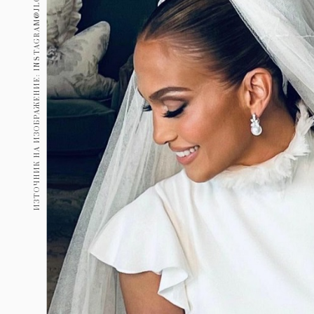
ИЗТОЧНИК НА ИЗОБРАЖЕНИЕ: INSTAGRAM@JLOBEAUTY
Гурме
237
Пътувай
389
Здраве
Gentlemen
382
1816
Wellness
ПОСЛЕДВАЙТЕ
НИ