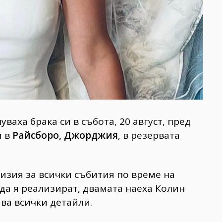
ваха брака си в събота, 20 август, пред
и в
Райсборо, Джорджия
, в резервата
зия за всички събития по време на
 да я реализират, двамата наеха Колин
дава всички детайли.