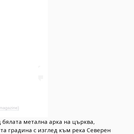
magazine)
 бялата метална арка на църква,
та градина с изглед към река Северен