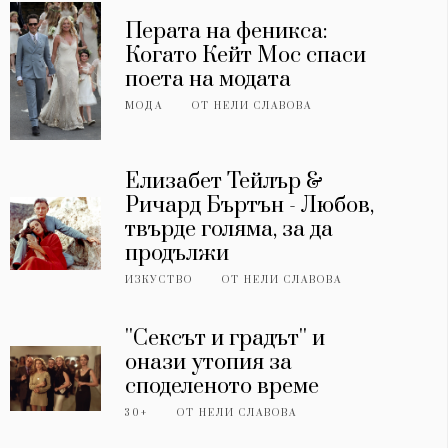
Перата на феникса:
Когато Кейт Мос спаси
поета на модата
МОДА
ОТ
НЕЛИ СЛАВОВА
Елизабет Тейлър &
Ричард Бъртън - Любов,
твърде голяма, за да
продължи
ИЗКУСТВО
ОТ
НЕЛИ СЛАВОВА
''Сексът и градът'' и
онази утопия за
споделеното време
30+
ОТ
НЕЛИ СЛАВОВА