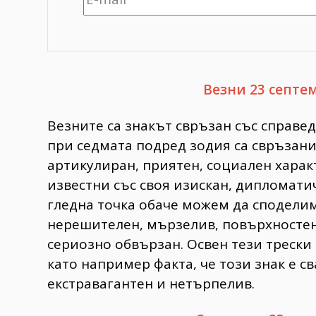
Везни 23 септе
Везните са знакът свръзан със справе
при седмата подред зодия са свръзани
артикулиран, приятен, социален харак
известни със своя изискан, дипломати
гледна точка обаче можем да споделим
нерешителен, мързелив, повърхностен 
сериозно обвързан. Освен тези трески
като например факта, че този знак е с
екстравагантен и нетърпелив.