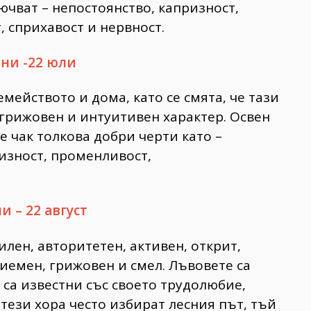
ючват – непостоянство, капризност,
, сприхавост и нервност.
юни -22 юли
емейството и дома, като се смята, че тази
грижовен и интуитивен характер. Освен
е чак толкова добри черти като –
ризност, променливост,
и – 22 август
илен, авторитетен, активен, открит,
иемен, грижовен и смел. Лъвовете са
 са известни със своето трудолюбие,
тези хора често избират лесния път, тъй