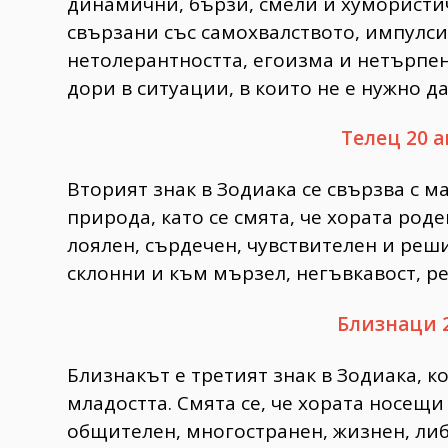
динамични, бързи, смели и хумористич
свързани със самохвалството, импулсив
нетолерантността, егоизма и нетърпени
дори в ситуации, в които не е нужно да
Телец 20 а
Вторият знак в Зодиака се свързва с 
природа, като се смята, че хората род
лоялен, сърдечен, чувствителен и реш
склонни и към мързел, негъвкавост, ре
Близнаци 
Близнакът е третият знак в Зодиака, ко
младостта. Смята се, че хората носещ
общителен, многостранен, жизнен, либ