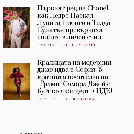
Първият ред на Chanel:
как Педро Паскал,
Лупита Нионго и Тилда
Суинтън превърнаха
couture в личен стил
КРАСОТА
ОТ
HIGHVIEWART
Кралицата на модерния
джаз идва в София: 5-
кратната носителка на
„Грами“ Самара Джой с
бутиков концерт в НДК!
ИЗКУСТВО
ОТ
HIGHVIEWART