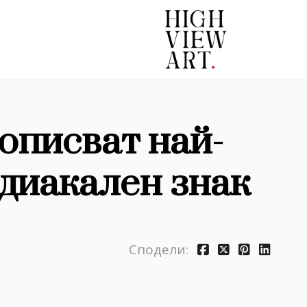
описват най-
одиакален знак
Сподели: