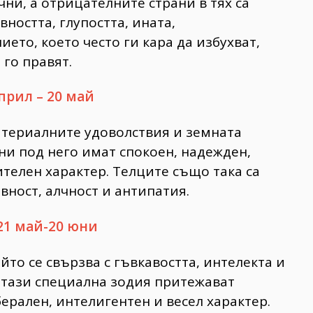
ни, а отрицателните страни в тях са
ността, глупостта, ината,
ето, което често ги кара да избухват,
 го правят.
прил – 20 май
материалните удоволствия и земната
ени под него имат спокоен, надежден,
ителен характер. Телците също така са
вност, алчност и антипатия.
21 май-20 юни
йто се свързва с гъвкавостта, интелекта и
и тази специална зодия притежават
ерален, интелигентен и весел характер.