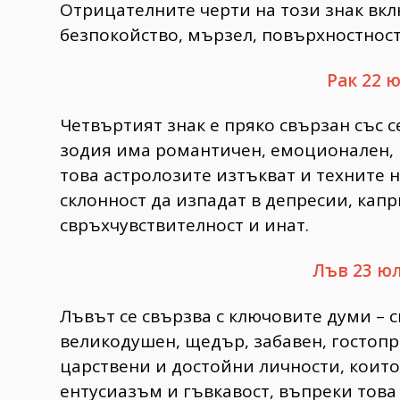
Отрицателните черти на този знак вкл
безпокойство, мързел, повърхностност
Рак 22 
Четвъртият знак е пряко свързан със с
зодия има романтичен, емоционален, 
това астролозите изтъкват и техните н
склонност да изпадат в депресии, кап
свръхчувствителност и инат.
Лъв 23 юл
Лъвът се свързва с ключовите думи – с
великодушен, щедър, забавен, гостопр
царствени и достойни личности, които
ентусиазъм и гъвкавост, въпреки това 