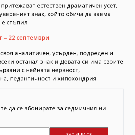
 притежават естествен драматичен усет,
увереният знак, който обича да заема
 е стъпил.
т – 22 септември
 своя аналитичен, усърден, подреден и
всеки останал знак и Девата си има своите
свързани с нейната нервност,
на, педантичност и хипохондрия.
ете да се абонирате за седмичния ни