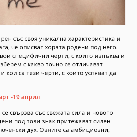
арен със своя уникална характеристика и
га, че описват хората родени под него.
свои специфични черти, с които изпъква и
азберем с какво точно се отличават
и кои са тези черти, с които успяват да
арт -19 април
 се свързва със свежата сила и новото
дени под този знак притежават силен
люченски дух. Овните са амбициозни,