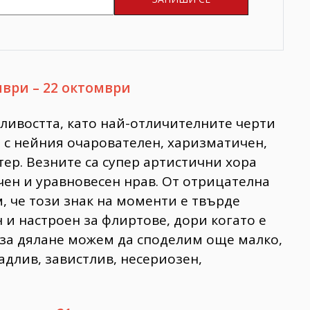
мври – 22 октомври
дливостта, като най-отличителните черти
 с нейния очарователен, харизматичен,
тер. Везните са супер артистични хора
чен и уравновесен нрав. От отрицателна
, че този знак на моменти е твърде
и настроен за флиртове, дори когато е
 за дялане можем да споделим още малко,
вадлив, завистлив, несериозен,