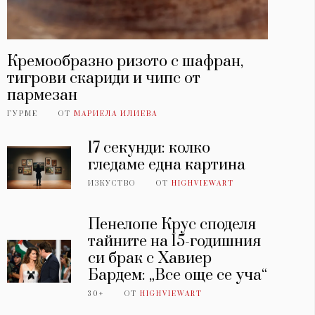
Кремообразно ризото с шафран,
тигрови скариди и чипс от
пармезан
ГУРМЕ
ОТ
МАРИЕЛА ИЛИЕВА
17 секунди: колко
гледаме една картина
ИЗКУСТВО
ОТ
HIGHVIEWART
Пенелопе Крус споделя
тайните на 15-годишния
си брак с Хавиер
Бардем: „Все още се уча“
30+
ОТ
HIGHVIEWART