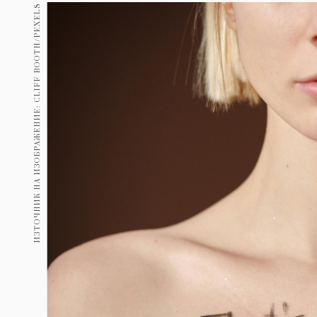
Гурме
ИЗТОЧНИК НА ИЗОБРАЖЕНИЕ: CLIFF BOOTH/PEXELS
237
Пътувай
389
Здраве
Gentlemen
382
1817
Wellness
ПОСЛЕДВАЙТЕ
НИ