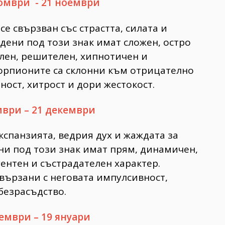
омври - 21 ноември
се свързван със страстта, силата и
одени под този знак имат сложен, остро
лен, решителен, хипнотичен и
корпионите са склонни към отрицателно
йност, хитрост и дори жестокост.
мври – 21 декември
експанзията, ведрия дух и жаждата за
ени под този знак имат прям, динамичен,
ентен и състрадателен характер.
свързани с неговата импулсивност,
безрасъдство.
ември – 19 януари