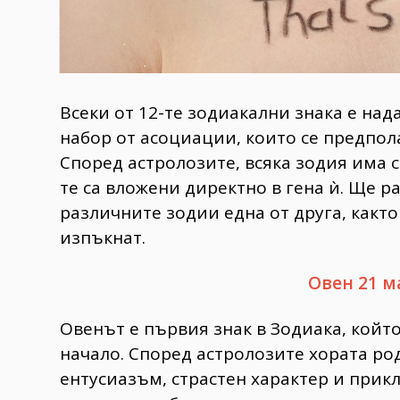
Всеки от 12-те зодиакални знака е над
набор от асоциации, които се предпола
Според астролозите, всяка зодия има 
те са вложени директно в гена ѝ. Ще р
различните зодии една от друга, както 
изпъкнат.
Овен 21 м
Овенът е първия знак в Зодиака, който
начало. Според астролозите хората ро
ентусиазъм, страстен характер и прик