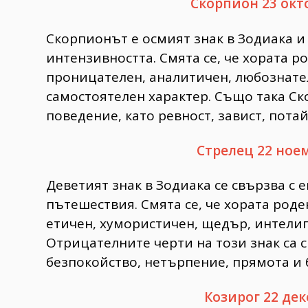
Скорпион 23 окт
Скорпионът е осмият знак в Зодиака и 
интензивността. Смята се, че хората р
проницателен, аналитичен, любознате
самостоятелен характер. Също така С
поведение, като ревност, завист, пота
Стрелец 22 ное
Деветият знак в Зодиака се свързва с 
пътешествия. Смята се, че хората род
етичен, хумористичен, щедър, интелиг
Отрицателните черти на този знак са 
безпокойство, нетърпение, прямота и 
Козирог 22 дек