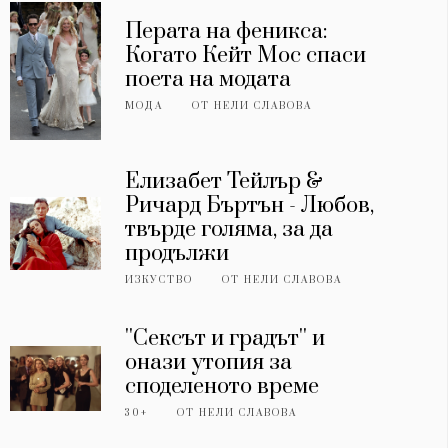
Перата на феникса:
Когато Кейт Мос спаси
поета на модата
МОДА
ОТ
НЕЛИ СЛАВОВА
Елизабет Тейлър &
Ричард Бъртън - Любов,
твърде голяма, за да
продължи
ИЗКУСТВО
ОТ
НЕЛИ СЛАВОВА
''Сексът и градът'' и
онази утопия за
споделеното време
30+
ОТ
НЕЛИ СЛАВОВА