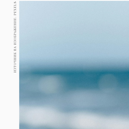
Гурме
ИЗТОЧНИК НА ИЗОБРАЖЕНИЕ: PEXELS
237
Пътувай
389
Здраве
Gentlemen
382
1817
Wellness
ПОСЛЕДВАЙТЕ
НИ