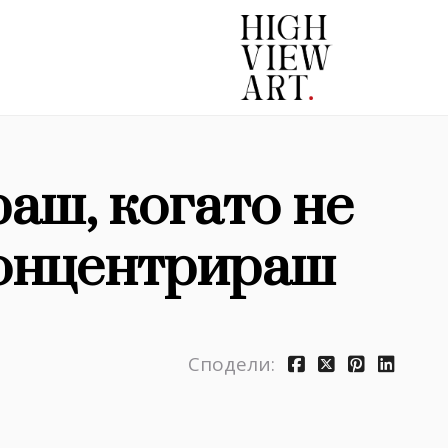
раш, когато не
концентрираш
Сподели: