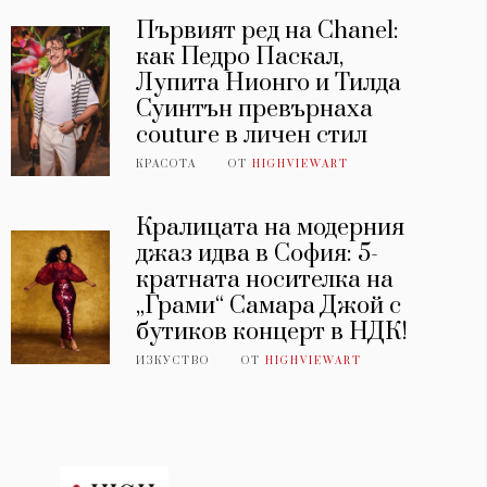
Първият ред на Chanel:
как Педро Паскал,
Лупита Нионго и Тилда
Суинтън превърнаха
couture в личен стил
КРАСОТА
ОТ
HIGHVIEWART
Кралицата на модерния
джаз идва в София: 5-
кратната носителка на
„Грами“ Самара Джой с
бутиков концерт в НДК!
ИЗКУСТВО
ОТ
HIGHVIEWART