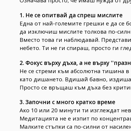
Означава просто, че имаш нужда от др
1. Не се опитвай да спреш мислите
Една от най-големите грешки е да се б
да изключиш мислите толкова по-силни
Вместо това ги наблюдавай. Представи 
небето. Ти не ги спираш, просто ги гле
2. Фокус върху дъха, a не върху ''празн
Не се стреми към абсолютна тишина в 
като дишането. Вдишай бавно, издишай
Просто се връщаш към дъха без крити
3. Започни с много кратко време
Ако 10 или 20 минути ти изглеждат не
Медитацията не е изпит по концентрац
Малките стъпки са по-силни от насил