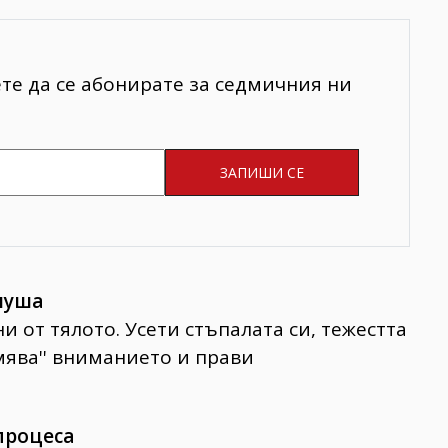
ете да се абонирате за седмичния ни
слуша
 от тялото. Усети стъпалата си, тежестта
емява'' вниманието и прави
 процеса