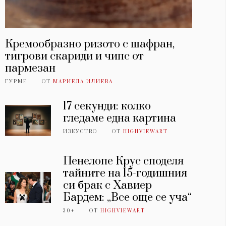
Кремообразно ризото с шафран,
тигрови скариди и чипс от
пармезан
ГУРМЕ
ОТ
МАРИЕЛА ИЛИЕВА
17 секунди: колко
гледаме една картина
ИЗКУСТВО
ОТ
HIGHVIEWART
Пенелопе Крус споделя
тайните на 15-годишния
си брак с Хавиер
Бардем: „Все още се уча“
30+
ОТ
HIGHVIEWART