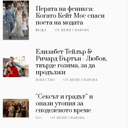
Перата на феникса:
Когато Кейт Мос спаси
поета на модата
МОДА
ОТ
НЕЛИ СЛАВОВА
Елизабет Тейлър &
Ричард Бъртън - Любов,
твърде голяма, за да
продължи
ИЗКУСТВО
ОТ
НЕЛИ СЛАВОВА
''Сексът и градът'' и
онази утопия за
споделеното време
30+
ОТ
НЕЛИ СЛАВОВА