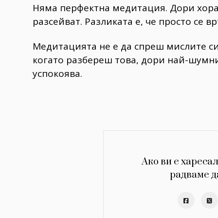
Няма перфектна медитация. Дори хора
разсейват. Разликата е, че просто се 
Медитацията не е да спреш мислите си
когато разбереш това, дори най-шумни
успокоява.
Ако ви е харесал
радваме д