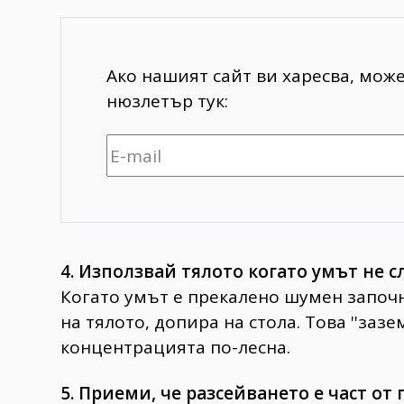
Ако нашият сайт ви харесва, мож
нюзлетър тук:
4. Използвай тялото когато умът не 
Когато умът е прекалено шумен започни
на тялото, допира на стола. Това ''заз
концентрацията по-лесна.
5. Приеми, че разсейването е част от