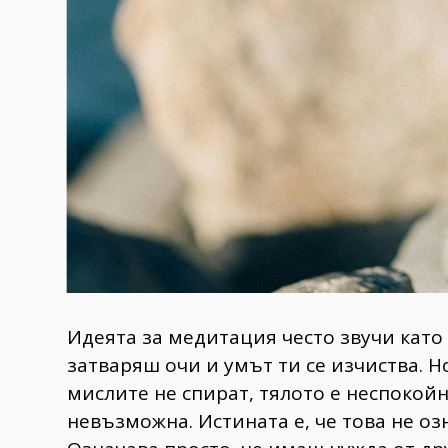
Идеята за медитация често звучи като н
затваряш очи и умът ти се изчиства. Н
мислите не спират, тялото е неспокой
невъзможна. Истината е, че това не о