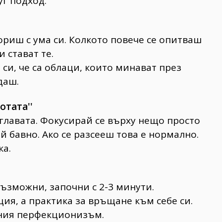
уг подход.
ориш с ума си. Колкото повече се опитваш
 стават те.
си, че са облаци, които минават през
даш.
отата''
главата. Фокусирай се върху нещо просто
 бавно. Ако се разсееш това е нормално.
ка.
възможни, започни с 2-3 минути.
ия, а практика за връщане към себе си.
ения перфекционизъм.