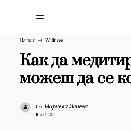
139
Бизнес
1633
Мода
16
Dialogue
Начало
Wellness
Изкуство
Как да медити
4340
можеш да се 
777
Красота
1272
Дизайн
1188
Книги
От
Мариела Илиева
1970
30+
16 май 2026
1710