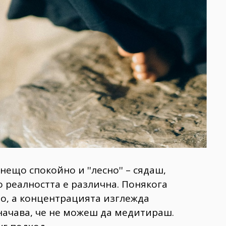
ещо спокойно и ''лесно'' – сядаш,
о реалността е различна. Понякога
но, а концентрацията изглежда
значава, че не можеш да медитираш.