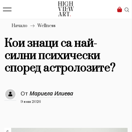
139
Бизнес
1633
Мода
Начало
Wellness
16
Dialogue
Кои знаци са най-
Изкуство
силни психически
4340
според астролозите?
Красота
777
От
Мариела Илиева
Дизайн
9 юни 2026
1272
1188
Книги