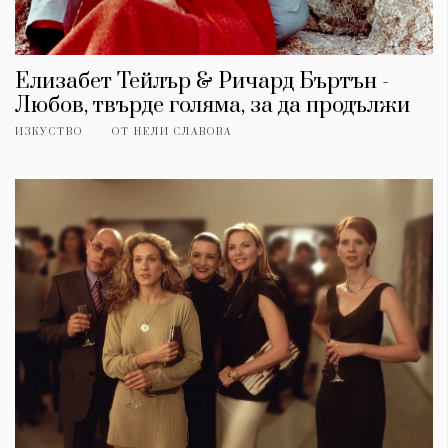
Елизабет Тейлър & Ричард Бъртън -
Любов, твърде голяма, за да продължи
ИЗКУСТВО
ОТ
НЕЛИ СЛАВОВА