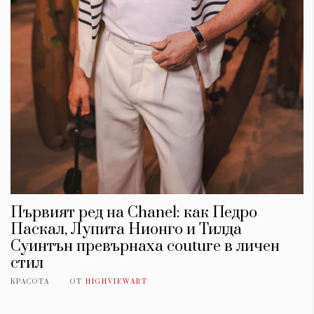
Първият ред на Chanel: как Педро
Паскал, Лупита Нионго и Тилда
Суинтън превърнаха couture в личен
стил
КРАСОТА
ОТ
HIGHVIEWART