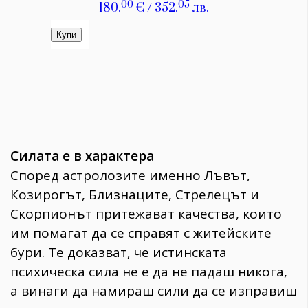
Силата е в характера
Според астролозите именно Лъвът,
Козирогът, Близнаците, Стрелецът и
Скорпионът притежават качества, които
им помагат да се справят с житейските
бури. Те доказват, че истинската
психическа сила не е да не падаш никога,
а винаги да намираш сили да се изправиш