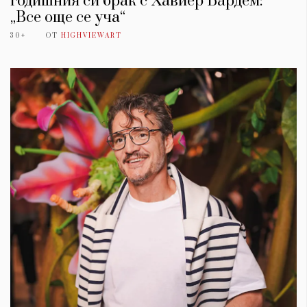
годишния си брак с Хавиер Бардем:
„Все още се уча“
30+
ОТ
HIGHVIEWART