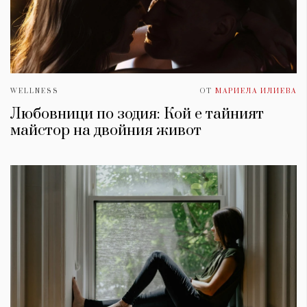
WELLNESS
ОТ
МАРИЕЛА ИЛИЕВА
Любовници по зодия: Кой е тайният
майстор на двойния живот