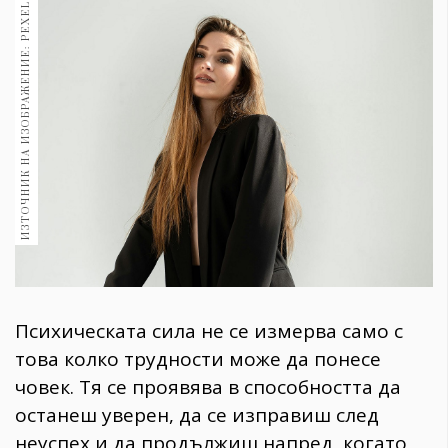
ИЗТОЧНИК НА ИЗОБРАЖЕНИЕ: PEXELS
1970
30+
1710
Гурме
Пътувай
237
389
Здраве
Gentlemen
382
Wellness
Психическата сила не се измерва само с
1817
това колко трудности може да понесе
човек. Тя се проявява в способността да
останеш уверен, да се изправиш след
ПОСЛЕДВАЙТЕ
НИ
неуспех и да продължиш напред, когато