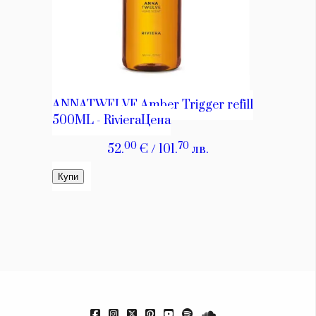
Красота
поверителност
Цветно
ModerenDom
Гурме
Пътувай
Wellness
СЛЕДВАЙТЕ НИ
Facebook
Instagram
Twitter
Pinterest
YouTube
Spotify
Soundcloud
Ако нашият сайт ви харесва, можете да се абонирате за
седмичния ни нюзлетър тук:
© 2026, HighViewArt | Всички права запазени