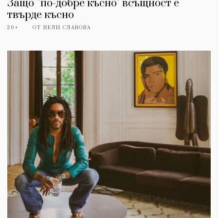
Защо ''по-добре късно" всъщност е
твърде късно
30+
ОТ
НЕЛИ СЛАВОВА