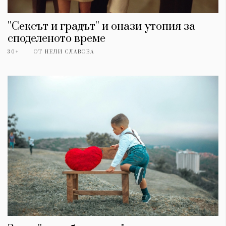
''Сексът и градът'' и онази утопия за
споделеното време
30+
ОТ
НЕЛИ СЛАВОВА