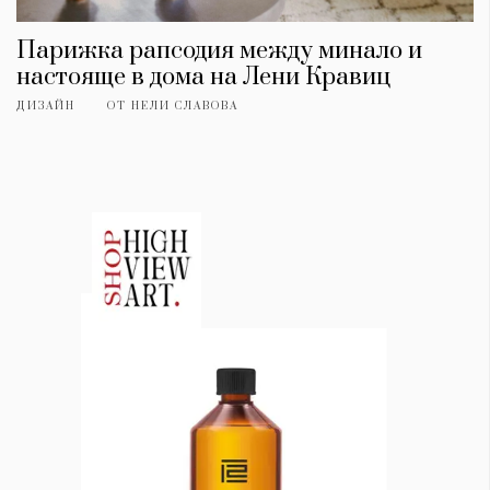
Парижка рапсодия между минало и
настояще в дома на Лени Кравиц
ДИЗАЙН
ОТ
НЕЛИ СЛАВОВА
КАТЕГОРИИ
ЗА НАС
Wine&Dine
Условия за
Подкасти
ползване
Мода
За нас
Dialogue
Реклама
Изкуство
Политика за