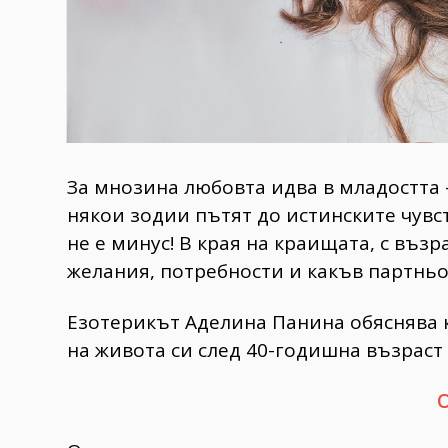
За мнозина любовта идва в младостта -
някои зодии пътят до истинските чувс
не е минус! В края на краищата, с въз
желания, потребности и какъв партньо
Езотерикът Аделина Панина обяснява 
на живота си след 40-годишна възраст 