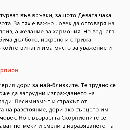
втурват във връзки, защото Девата чака
ота. За тях е важно човек да отговаря на
априз, а желание за хармония. Но веднага
бича дълбоко, искрено и с грижа,
 който винаги има място за уважение и
орпион
ерия дори за най-близките. Те трудно се
може да затрудни изграждането на
лади. Песимизмът и страхът от
та на разстояние, дори ако сърцето им
човек. Но с възрастта Скорпионите се
тават по-меки и смели в изразяването на