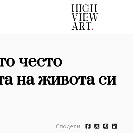
то често
а на живота си
Сподели: