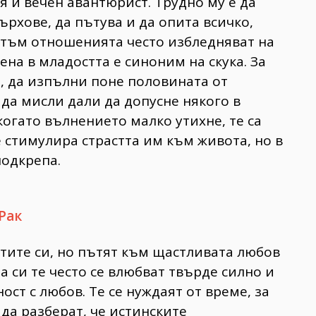
я и вечен авантюрист. Трудно му е да
ърхове, да пътува и да опита всичко,
итъм отношенията често избледняват на
ена в младостта е синоним на скука. За
и, да изпълни поне половината от
 да мисли дали да допусне някого в
 когато вълнението малко утихне, те са
е стимулира страстта им към живота, но в
одкрепа.
Рак
тите си, но пътят към щастливата любов
 си те често се влюбват твърде силно и
ст с любов. Те се нуждаят от време, за
, да разберат, че истинските