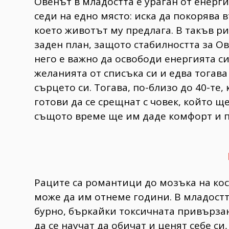
Овенът в младостта е ураган от енерги
седи на едно място: иска да покорява в
което животът му предлага. В такъв р
заден план, защото стабилността за Ов
него е важно да освободи енергията с
желанията от списъка си и едва тогава
сърцето си. Тогава, по-близо до 40-те,
готови да се срещнат с човек, който щ
същото време ще им даде комфорт и п
Раците са романтици до мозъка на кос
може да им отнеме години. В младостта
бурно, бъркайки токсичната привързано
да се научат да обичат и ценят себе си