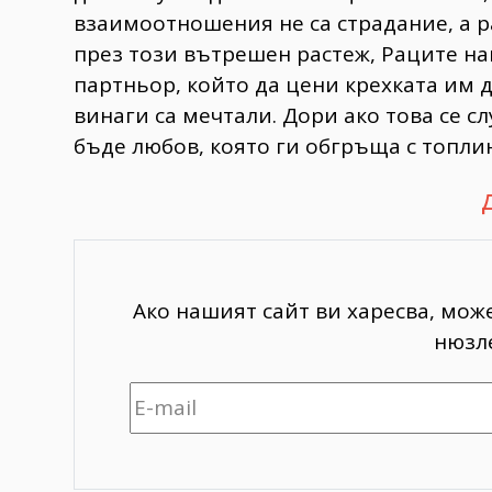
взаимоотношения не са страдание, а р
през този вътрешен растеж, Раците на
партньор, който да цени крехката им д
винаги са мечтали. Дори ако това се с
бъде любов, която ги обгръща с топли
Ако нашият сайт ви харесва, мож
нюзле