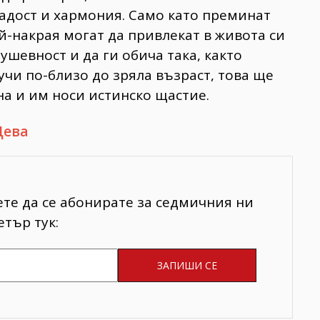
адост и хармония. Само като преминат
й-накрая могат да привлекат в живота си
ушевност и да ги обича така, както
лучи по-близо до зряла възраст, това ще
на и им носи истинско щастие.
Дева
ете да се абонирате за седмичния ни
тър тук: