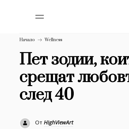
139
Бизнес
1633
Мода
16
Dialogue
Начало
Wellness
Изкуство
Пет зодии, кои
4340
срещат любовт
777
Красота
1272
Дизайн
след 40
1188
Книги
1970
30+
От
HighViewArt
1710