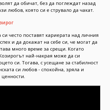
волят да обичат, без да поглеждат назад
и любов, която си е струвало да чакат.
зирог
 си често поставят кариерата над личния
спех и да докажат на себе си, че могат да
става много време за срещи. Когато
Козирогът най-накрая може да си
цето си. Тогава, с усещане за стабилност
ската си любов - спокойна, зряла и
 ценности.