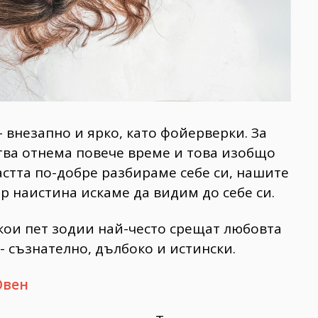
 внезапно и ярко, като фойерверки. За
тва отнема повече време и това изобщо
растта по-добре разбираме себе си, нашите
р наистина искаме да видим до себе си.
кои пет зодии най-често срещат любовта
- съзнателно, дълбоко и истински.
Овен