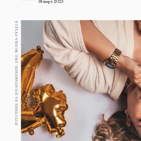
Гурме
18 март 2025
237
Пътувай
ИЗТОЧНИК НА ИЗОБРАЖЕНИЕ: ERIC MOURA/PEXELS
389
Здраве
Gentlemen
382
1817
Wellness
ПОСЛЕДВАЙТЕ
НИ