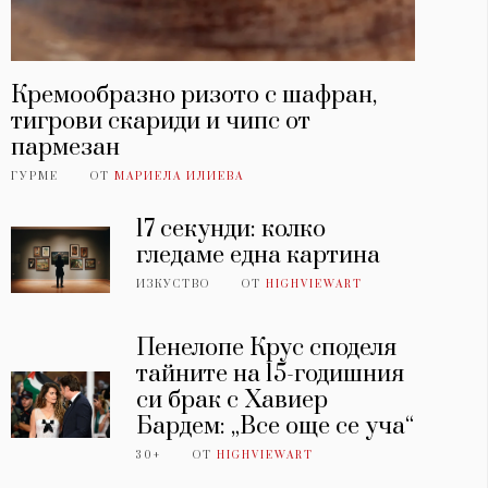
Кремообразно ризото с шафран,
тигрови скариди и чипс от
пармезан
ГУРМЕ
ОТ
МАРИЕЛА ИЛИЕВА
17 секунди: колко
гледаме една картина
ИЗКУСТВО
ОТ
HIGHVIEWART
Пенелопе Крус споделя
тайните на 15-годишния
си брак с Хавиер
Бардем: „Все още се уча“
30+
ОТ
HIGHVIEWART