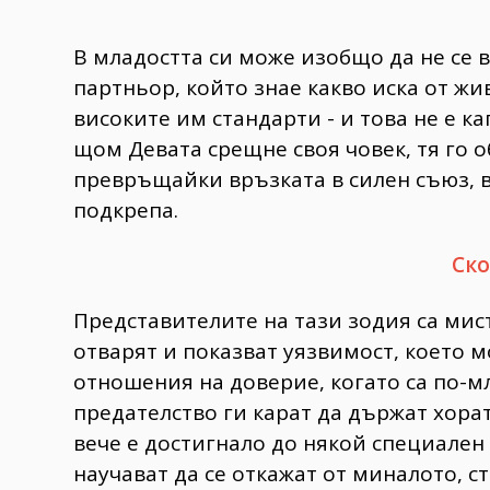
В младостта си може изобщо да не се 
партньор, който знае какво иска от жив
високите им стандарти - и това не е к
щом Девата срещне своя човек, тя го о
превръщайки връзката в силен съюз, в
подкрепа.
Ск
Представителите на тази зодия са мист
отварят и показват уязвимост, което 
отношения на доверие, когато са по-м
предателство ги карат да държат хора
вече е достигнало до някой специален 
научават да се откажат от миналото, с