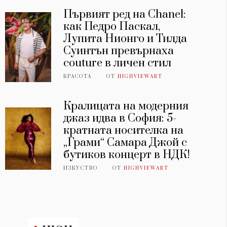
Първият ред на Chanel:
как Педро Паскал,
Лупита Нионго и Тилда
Суинтън превърнаха
couture в личен стил
КРАСОТА
ОТ
HIGHVIEWART
Кралицата на модерния
джаз идва в София: 5-
кратната носителка на
„Грами“ Самара Джой с
бутиков концерт в НДК!
ИЗКУСТВО
ОТ
HIGHVIEWART