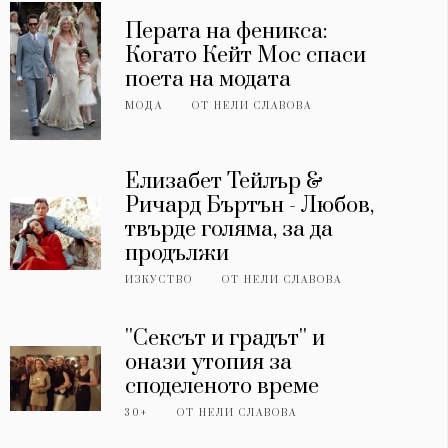
Перата на феникса:
Когато Кейт Мос спаси
поета на модата
МОДА
ОТ
НЕЛИ СЛАВОВА
Елизабет Тейлър &
Ричард Бъртън - Любов,
твърде голяма, за да
продължи
ИЗКУСТВО
ОТ
НЕЛИ СЛАВОВА
''Сексът и градът'' и
онази утопия за
споделеното време
30+
ОТ
НЕЛИ СЛАВОВА