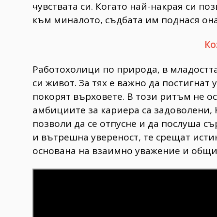
чувствата си. Когато най-накрая си поз
към миналото, съдбата им поднася оназ
Ко
Работохолици по природа, в младостта
си живот. За тях е важно да постигнат у
покорят върховете. В този ритъм не о
амбициите за кариера са задоволени, 
позволи да се отпусне и да послуша сър
и вътрешна увереност, те срещат истин
основана на взаимно уважение и общи