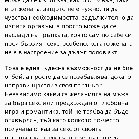
може да се използва, както от мъжа, така
и от жената, защото не е нужно, тя да
чувства необходимостта, задължително да
изпита оргазъм, а просто може да се
наслади на тръпката, която сам по себе си
носи бързият секс, особено, когато жената
не е в настроение за дълъг полов акт.
Това е една чудесна възможност да не бие
отбой, а просто да се позабавлява, докато
направи щастлив своя партньор.
Независимо какви са желанията на мъжа
за бърз секс или предхождан от любовна
игра и романтика, той не трябва да бъде
отхвърлян, тъй като колкото по-често
получава отказ за секс от своята
партньорка, толкова по-вероятно е да