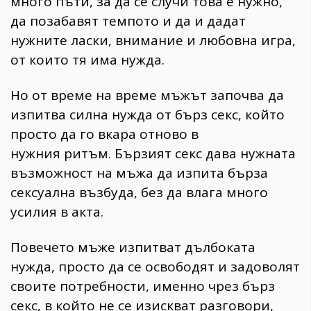
много пъти, за да се случи това е нужно,
да позабавят темпото и да и дадат
нужните ласки, внимание и любовна игра,
от които тя има нужда.
Но от време на време мъжът започва да
изпитва силна нужда от бърз секс, който
просто да го вкара отново в
нужния ритъм. Бързият секс дава нужната
възможност на мъжа да изпита бърза
сексуална възбуда, без да влага много
усилия в акта.
Повечето мъже изпитват дълбоката
нужда, просто да се освободят и задоволят
своите потребности, именно чрез бърз
секс, в който не се изискват разговори,