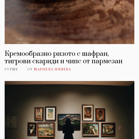
Кремообразно ризото с шафран,
тигрови скариди и чипс от пармезан
ГУРМЕ
ОТ
МАРИЕЛА ИЛИЕВА