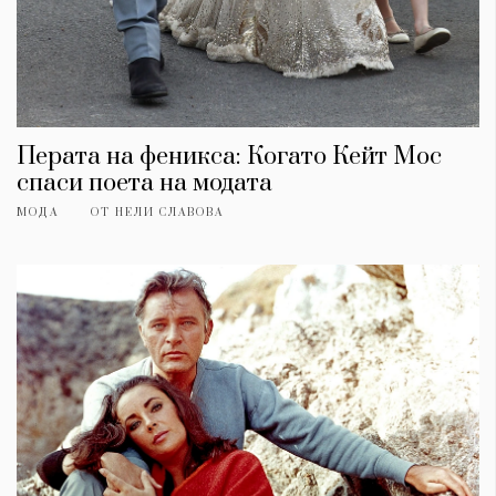
Перата на феникса: Когато Кейт Мос
спаси поета на модата
МОДА
ОТ
НЕЛИ СЛАВОВА
КАТЕГОРИИ
ЗА НАС
Wine&Dine
Условия за
Подкасти
ползване
Мода
За нас
Dialogue
Реклама
Изкуство
Политика за