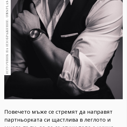
ИЗТОЧНИК НА ИЗОБРАЖЕНИЕ: UNSPLASH
1970
30+
1710
Гурме
Пътувай
237
389
Здраве
Gentlemen
382
Wellness
1817
Повечето мъже се стремят да направят
ПОСЛЕДВАЙТЕ
партньорката си щастлива в леглото и
НИ