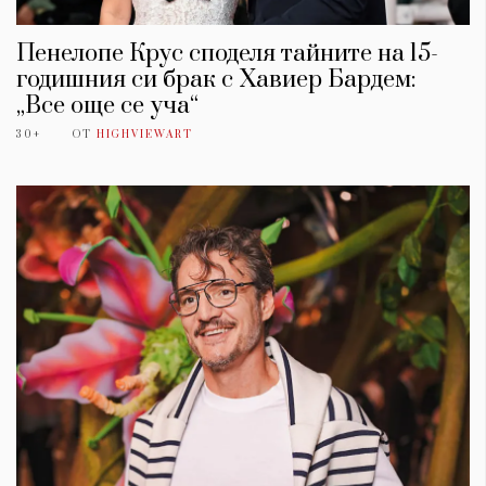
Пенелопе Крус споделя тайните на 15-
годишния си брак с Хавиер Бардем:
„Все още се уча“
30+
ОТ
HIGHVIEWART