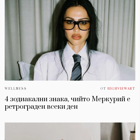
WELLNESS
ОТ
HIGHVIEWART
4 зодиакални знака, чийто Меркурий е
ретрограден всеки ден