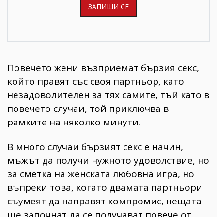
Повечето жени възприемат бързия секс,
който правят със своя партньор, като
незадоволителен за тях самите, тъй като в
повечето случаи, той приключва в
рамките на няколко минути.
В много случаи бързият секс е начин,
мъжът да получи нужното удоволствие, но
за сметка на женската любовна игра, но
въпреки това, когато двамата партньори
съумеят да направят компромис, нещата
ще започнат да се получават повече от