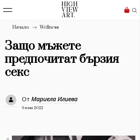
139
Бизнес
1633
Мода
Начало
Wellness
16
Dialogue
Защо мъжете
Изкуство
предпочитат бързия
4340
секс
Красота
777
От
Мариела Илиева
Дизайн
9 юни 2022
1272
1188
Книги