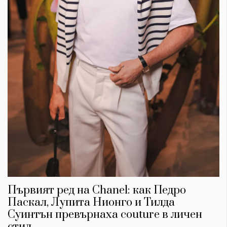
Първият ред на Chanel: как Педро
Паскал, Лупита Нионго и Тилда
Суинтън превърнаха couture в личен
стил