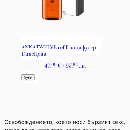
Освобождението, което носи бързият секс,