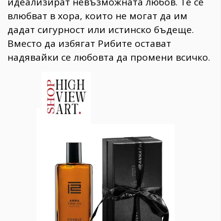
идеализират невъзможната любов. Те се
влюбват в хора, които не могат да им
дадат сигурност или истинско бъдеще.
Вместо да избягат Рибите остават
надявайки се любовта да промени всичко.