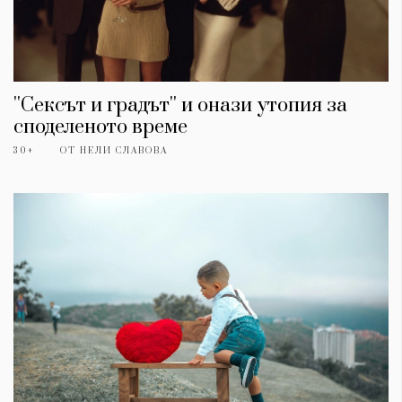
''Сексът и градът'' и онази утопия за
споделеното време
30+
ОТ
НЕЛИ СЛАВОВА