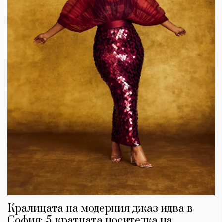
Кралицата на модерния джаз идва в
София: 5-кратната носителка на