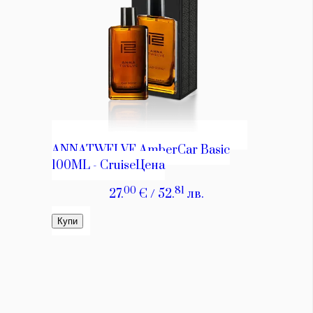
Красота
поверителност
Цветно
ModerenDom
Гурме
Пътувай
Wellness
СЛЕДВАЙТЕ НИ
Facebook
Instagram
Twitter
Pinterest
YouTube
Spotify
Soundcloud
Ако нашият сайт ви харесва, можете да се абонирате за
седмичния ни нюзлетър тук:
© 2026, HighViewArt | Всички права запазени