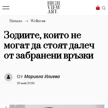
138
Бизнес
1633
Мода
Начало
Wellness
16
Dialogue
Зодиите, които не
Изкуство
могат да стоят далеч
4339
от забранени връзки
Красота
777
От
Мариела Илиева
Дизайн
29 май 2026
1272
1188
Книги