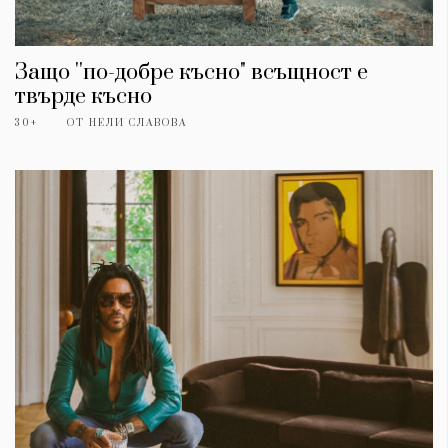
Защо ''по-добре късно" всъщност е
твърде късно
30+
ОТ
НЕЛИ СЛАВОВА