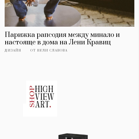
Парижка рапсодия между минало и
настояще в дома на Лени Кравиц
ДИЗАЙН
ОТ
НЕЛИ СЛАВОВА
КАТЕГОРИИ
ЗА НАС
Wine&Dine
Условия за
Подкасти
ползване
Мода
За нас
Dialogue
Реклама
Изкуство
Политика за