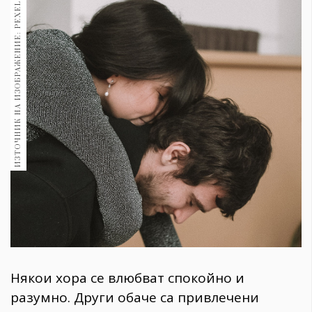
ИЗТОЧНИК НА ИЗОБРАЖЕНИЕ: PEXELS
1970
30+
1709
Гурме
Пътувай
237
389
Здраве
Gentlemen
381
Wellness
1815
Някои хора се влюбват спокойно и
ПОСЛЕДВАЙТЕ
разумно. Други обаче са привлечени
НИ