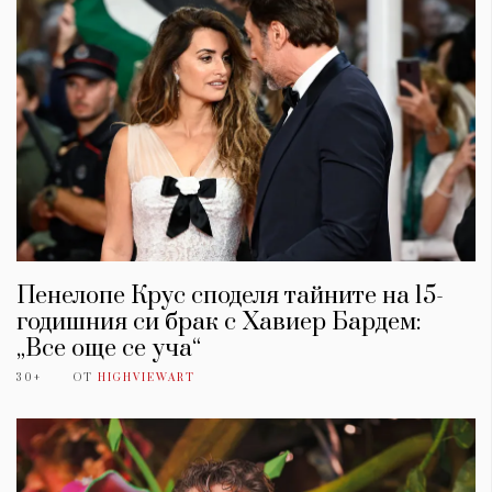
Пенелопе Крус споделя тайните на 15-
годишния си брак с Хавиер Бардем:
„Все още се уча“
30+
ОТ
HIGHVIEWART