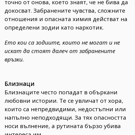
точно от онова, което знаят, че не бива да
докосват. Забранените чувства, сложните
отношения и опасната химия действат на
определени зодии като наркотик.
Ето кои са зодиите, които не могат и не
искат да стоят далеч от забранените
връзки.
Близнаци
Близнаците често попадат в объркани
любовни истории. Те се увличат от хора,
които са непредвидими, недостъпни или
напълно неподходящи. За тях опасността
носи вълнение, а рутината бързо убива
интереса им.