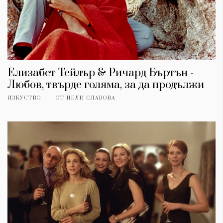
Елизабет Тейлър & Ричард Бъртън -
Любов, твърде голяма, за да продължи
ИЗКУСТВО
ОТ
НЕЛИ СЛАВОВА