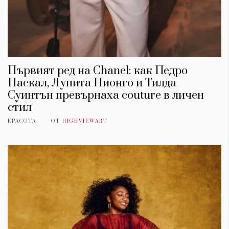
Първият ред на Chanel: как Педро
Паскал, Лупита Нионго и Тилда
Суинтън превърнаха couture в личен
стил
КРАСОТА
ОТ
HIGHVIEWART