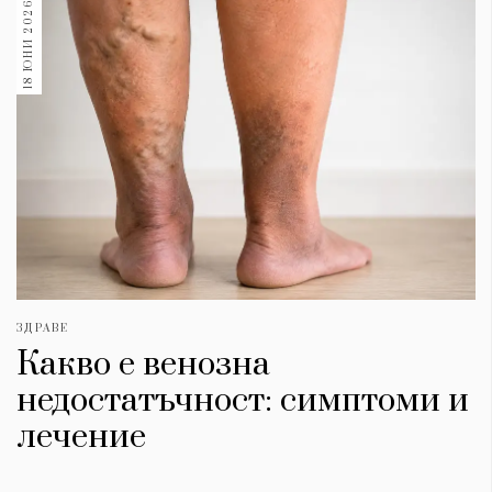
18 ЮНИ 2026
1970
30+
1710
Гурме
Пътувай
237
389
Здраве
Gentlemen
382
ЗДРАВЕ
Какво е венозна
Wellness
1817
недостатъчност: симптоми и
лечение
ПОСЛЕДВАЙТЕ
НИ