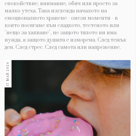
спокойствие, внимание, обич или просто за
малко утеха. Така изглежда началото на
емоционалното хранене - онези моменти - в
които посягаме към сладкото, тестеното или
''нещо за хапване'', не защото тялото ни има
нужда, а защото душата е изморена. След тежък
ден. След стрес. След самота или напрежение.
17 МАЙ 2026