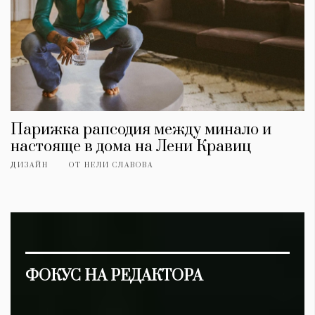
Красота
поверителност
Цветно
ModerenDom
Гурме
Пътувай
Wellness
СЛЕДВАЙТЕ НИ
Facebook
Instagram
Twitter
Pinterest
Парижка рапсодия между минало и
настояще в дома на Лени Кравиц
YouTube
Spotify
Soundcloud
ДИЗАЙН
ОТ
НЕЛИ СЛАВОВА
Ако нашият сайт ви харесва, можете да се абонирате за
седмичния ни нюзлетър тук:
ФОКУС НА РЕДАКТОРА
© 2026, HighViewArt | Всички права запазени