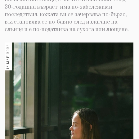
30-годишна възраст, има по-забележими
последствия: кожата ви се зачервява по-бързо,
възстановява се по-бавно след излагане на
слънце и е по-податлива на сухота или лющене.
18 МАЙ 2026