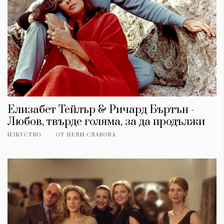
Елизабет Тейлър & Ричард Бъртън -
Любов, твърде голяма, за да продължи
ИЗКУСТВО
ОТ
НЕЛИ СЛАВОВА