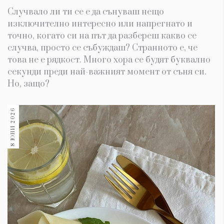
Случвало ли ти се е да сънуваш нещо
изключително интересно или напрегнато и
точно, когато си на път да разбереш какво се
случва, просто се събуждаш? Странното е, че
това не е рядкост. Много хора се будят буквално
секунди преди най-важният момент от съня си.
Но, защо?
8 ЮНИ 2026