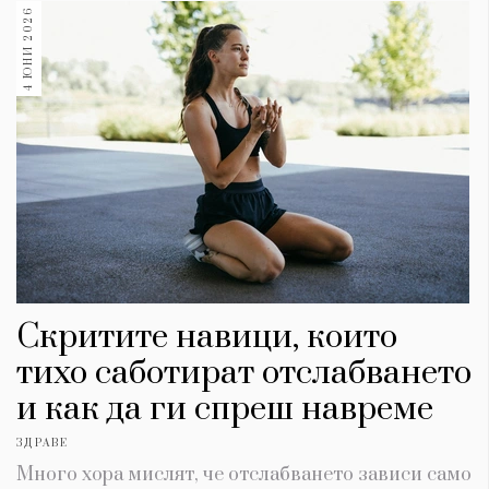
4 ЮНИ 2026
​Скритите навици, които
тихо саботират отслабването
и как да ги спреш навреме
ЗДРАВЕ
Много хора мислят, че отслабването зависи само