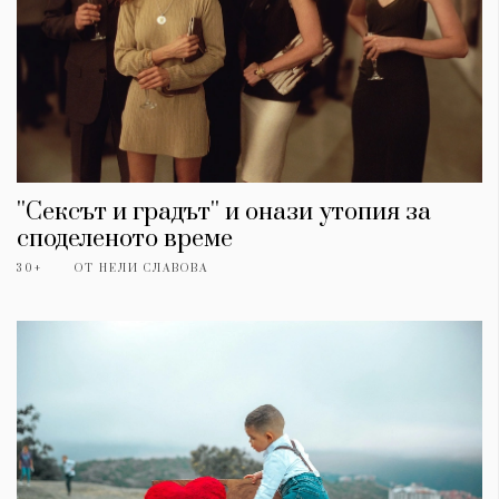
''Сексът и градът'' и онази утопия за
споделеното време
30+
ОТ
НЕЛИ СЛАВОВА