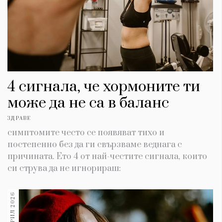
4 сигнала, че хормоните ти
може да не са в баланс
ЗДРАВЕ
симптомите често се появяват тихо и
постепенно без да ги свързваме веднага с
причината. Ето 4 от най-честите сигнала, които
си струва да не игнорираш:
28 АПРИЛ 2026