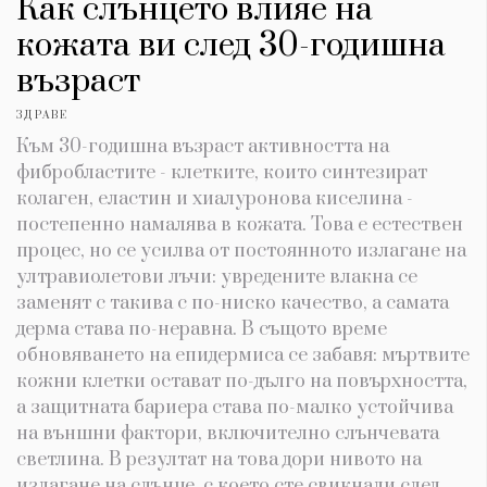
Как слънцето влияе на
кожата ви след 30-годишна
възраст
ЗДРАВЕ
Към 30-годишна възраст активността на
фибробластите - клетките, които синтезират
колаген, еластин и хиалуронова киселина -
постепенно намалява в кожата. Това е естествен
процес, но се усилва от постоянното излагане на
ултравиолетови лъчи: увредените влакна се
заменят с такива с по-ниско качество, а самата
дерма става по-неравна. В същото време
обновяването на епидермиса се забавя: мъртвите
кожни клетки остават по-дълго на повърхността,
а защитната бариера става по-малко устойчива
на външни фактори, включително слънчевата
светлина. В резултат на това дори нивото на
излагане на слънце, с което сте свикнали след