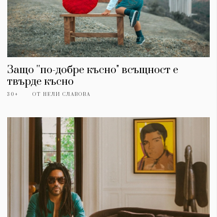
Защо ''по-добре късно" всъщност е
твърде късно
30+
ОТ
НЕЛИ СЛАВОВА
КАТЕГОРИИ
ЗА НАС
Wine&Dine
Условия за
Подкасти
ползване
Мода
За нас
Dialogue
Реклама
Изкуство
Политика за