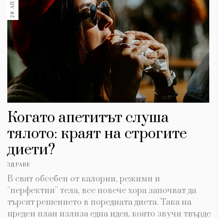
Когато апетитът слуша
тялото: краят на строгите
диети?
ЗДРАВЕ
В свят обсебен от калории, режими и
''перфектни'' тела, все повече хора започват да
търсят решението в поредната диета. Така на
преден план излиза една идея, която звучи твърде