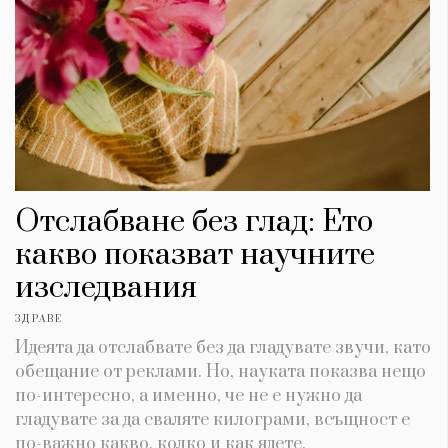
Отслабване без глад: Ето
какво показват научните
изследвания
ЗДРАВЕ
Идеята да отслабвате без да гладувате звучи, като
обещание от реклами. Но, науката показва нещо
по-интересно, а именно, че не е нужно да
гладувате за да сваляте килограми, всъщност е
по-важно какво, колко и как ядете.