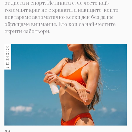
от диета и спорт. Истината е, че често най-
големият враг не е храната, а навиците, които
повтаряме автоматично всеки ден без да им
обръщаме внимание. Ето кои са най-честите
скрити саботьори.
2 ЮНИ 2026