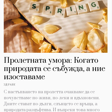
Пролетната умора: Когато
природата се събужда, а ние
изоставаме
ЗДРАВЕ
С настъпването на пролетта очакваме да се
почувстваме по-живи, по-леки и вдъхновени.
Дните стават по-дълги, слънцето се връща, а
природата разцъфтява. И въпреки това много