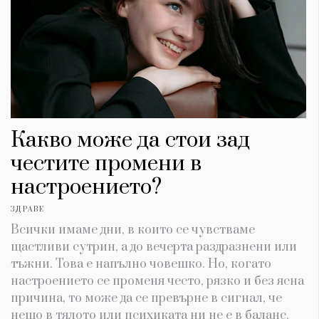
Какво може да стои зад
честите промени в
настроението?
ЗДРАВЕ
Всички имаме дни, в които се чувстваме
щастливи сутрин, а до вечерта раздразнени или
тъжни. Това е напълно човешко. Но, когато
настроението се променя често, рязко и без ясна
причина, то може да се превърне в сигнал, че
нещо в тялото или психиката ни не е в баланс.