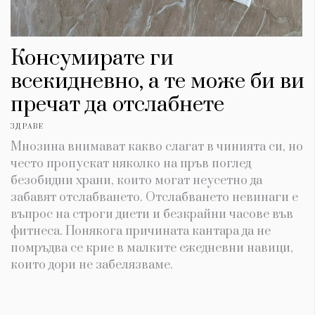
Консумирате ги
всекидневно, а те може би ви
пречат да отслабнете
ЗДРАВЕ
Мнозина внимават какво слагат в чинията си, но
често пропускат няколко на пръв поглед
безобидни храни, които могат неусетно да
забавят отслабването. Отслабването невинаги е
въпрос на строги диети и безкрайни часове във
фитнеса. Понякога причината кантара да не
помръдва се крие в малките ежедневни навици,
които дори не забелязваме.