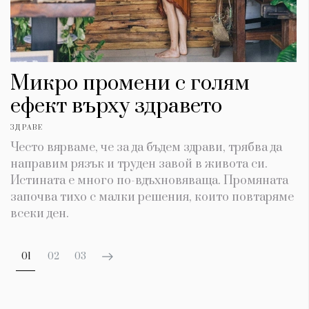
Микро промени с голям
ефект върху здравето
ЗДРАВЕ
Често вярваме, че за да бъдем здрави, трябва да
направим рязък и труден завой в живота си.
Истината е много по-вдъхновяваща. Промяната
започва тихо с малки решения, които повтаряме
всеки ден.
01
02
03