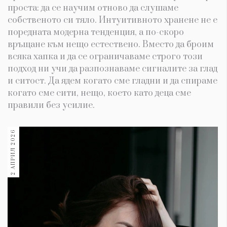
проста: да се научим отново да слушаме
собственото си тяло. Интуитивното хранене не е
поредната модерна тенденция, а по-скоро
връщане към нещо естествено. Вместо да броим
всяка хапка и да се ограничаваме строго този
подход ни учи да разпознаваме сигналите за глад
и ситост. Да ядем когато сме гладни и да спираме
когато сме сити, нещо, което като деца сме
правили без усилие.
2 АПРИЛ 2026