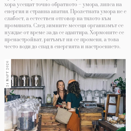
хора усещат точно обратното – умора, липса на
енергия и странна апатия. Пролетната умора не е
слабост, а естествен отговор на тялото към
промяната. След зимните месеци организмът се
нуждае от време за да се адаптира. Хормоните се
пренастройват, ритъмът ни се променя, а това
често води до спад в енергията и настроението.
24 МАРТ 2026