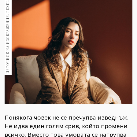
ИЗТОЧНИК НА ИЗОБРАЖЕНИЕ: PEXELS
1970
30+
1710
Гурме
Пътувай
237
389
Здраве
Gentlemen
382
Wellness
1817
Понякога човек не се пречупва изведнъж.
Не идва един голям срив, който промени
ПОСЛЕДВАЙТЕ
всичко. Вместо това умората се натрупва
НИ