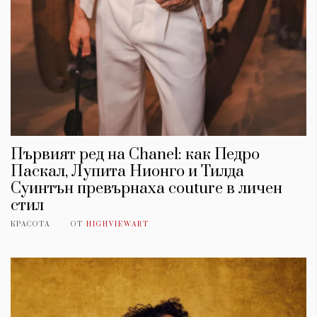
Първият ред на Chanel: как Педро
Паскал, Лупита Нионго и Тилда
Суинтън превърнаха couture в личен
стил
КРАСОТА
ОТ
HIGHVIEWART