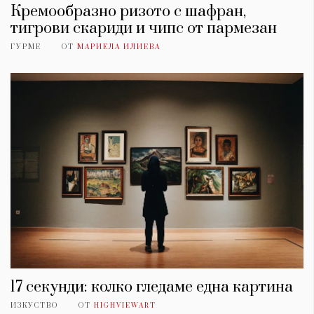
Кремообразно ризото с шафран,
тигрови скариди и чипс от пармезан
ГУРМЕ
ОТ
МАРИЕЛА ИЛИЕВА
17 секунди: колко гледаме една картина
ИЗКУСТВО
ОТ
HIGHVIEWART