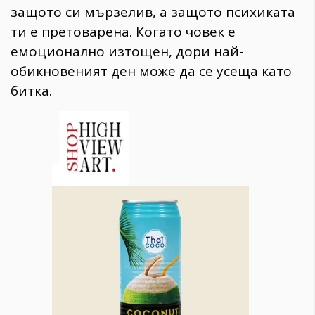
защото си мързелив, а защото психиката
ти е претоварена. Когато човек е
емоционално изтощен, дори най-
обикновеният ден може да се усеща като
битка.