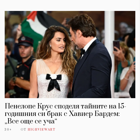
Пенелопе Крус споделя тайните на 15-
годишния си брак с Хавиер Бардем:
„Все още се уча“
30+
ОТ
HIGHVIEWART