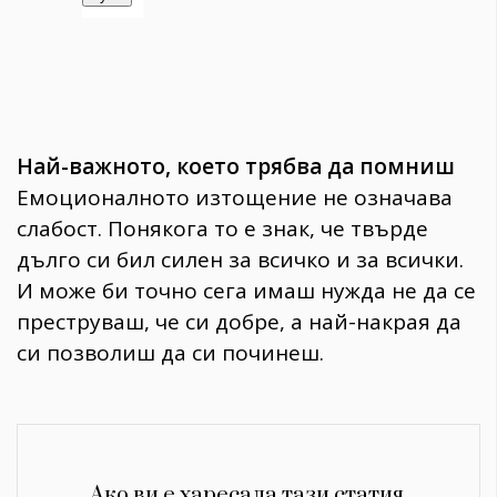
Най-важното, което трябва да помниш
Емоционалното изтощение не означава
слабост. Понякога то е знак, че твърде
дълго си бил силен за всичко и за всички.
И може би точно сега имаш нужда не да се
преструваш, че си добре, а най-накрая да
си позволиш да си починеш.
Ако ви е харесала тази статия,