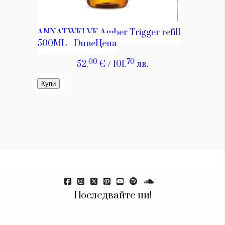
Красота
поверителност
Цветно
ModerenDom
Гурме
Пътувай
Wellness
СЛЕДВАЙТЕ НИ
Facebook
Instagram
Twitter
Pinterest
YouTube
Spotify
Soundcloud
Ако нашият сайт ви харесва, можете да се абонирате за
седмичния ни нюзлетър тук:
Последвайте ни!
© 2026, HighViewArt | Всички права запазени