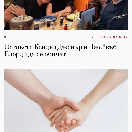
30+
ОТ
НЕЛИ СЛАВОВА
Оставете Кендъл Дженър и Джейкъб
Елорди да се обичат