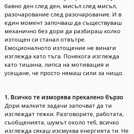
бавно ден след ден, мисъл след мисъл,
разочарование след разочарование. И в
един момент започваш да съществуваш
механично без дори да разбираш колко
изтощен си станал отвътре.
Емоционалното изтощение не винаги
изглежда като тъга. Понякога изглежда
като тишина, липса на мотивация и
усещане, че просто нямаш сили за нищо.
1. Всичко те изморява прекалено бързо
Дори малките задачи започват да ти
изглеждат тежки. Разговорите, работата,
съобщенията, шумът около теб, всичко
изглежда сякаш изсмуква енергията ти. Не