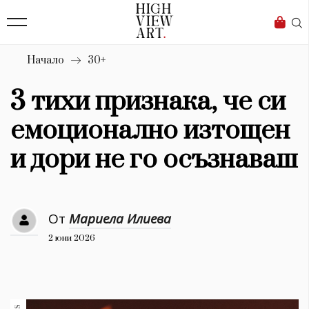
139
Бизнес
1633
Мода
Начало
30+
16
Dialogue
3 тихи признака, че си
Изкуство
емоционално изтощен
4340
и дори не го осъзнаваш
Красота
777
От
Мариела Илиева
Дизайн
2 юни 2026
1272
1188
Книги