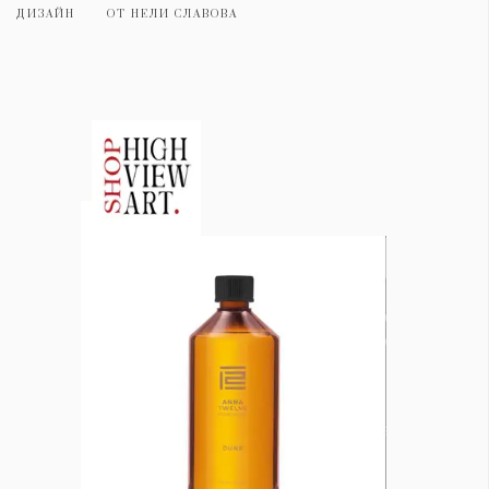
ДИЗАЙН
ОТ
НЕЛИ СЛАВОВА
КАТЕГОРИИ
ЗА НАС
Wine&Dine
Условия за
Подкасти
ползване
Мода
За нас
Dialogue
Реклама
Изкуство
Политика за