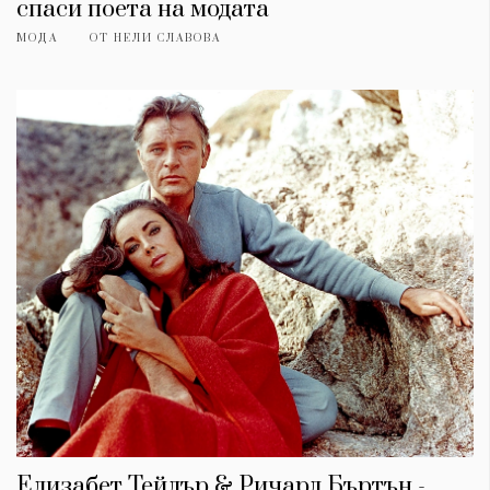
спаси поета на модата
МОДА
ОТ
НЕЛИ СЛАВОВА
Елизабет Тейлър & Ричард Бъртън -