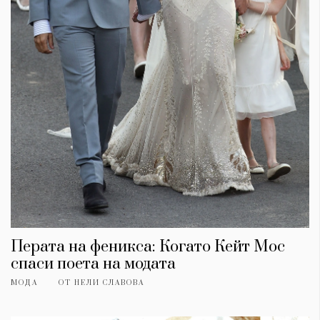
Красота
поверителност
Цветно
ModerenDom
Гурме
Пътувай
Wellness
СЛЕДВАЙТЕ НИ
Facebook
Instagram
Twitter
Pinterest
YouTube
Spotify
Soundcloud
Ако нашият сайт ви харесва, можете да се абонирате за
седмичния ни нюзлетър тук:
Перата на феникса: Когато Кейт Мос
спаси поета на модата
МОДА
ОТ
НЕЛИ СЛАВОВА
© 2026, HighViewArt | Всички права запазени