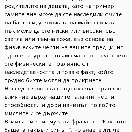
родителите на децата, като например
самите вие може да сте наследили очите
на баща си, усмивката на майка си или
пък може да сте ниски или високи, със
светла или тъмна кожа, въз основа на
физическите черти на вашите предци, но
едно е сигурно - голяма част от това, което
сте физически, е повлияно от
наследствеността и това е факт, който
трудно бихте могли да прикриете.
Наследствеността също оказва сериозно
влияние върху нашите таланти, черти,
способности и дори начинът, по който
мислите и се държите.
Всички ние сме чували фразата – ''Какъвто
бащата такъв и синът!'', но знаете ли, че