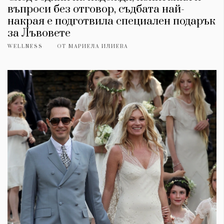
въпроси без отговор, съдбата най-
накрая е подготвила специален подарък
за Лъвовете
WELLNESS
ОТ
МАРИЕЛА ИЛИЕВА
КАТЕГОРИИ
ЗА НАС
Wine&Dine
Условия за
Подкасти
ползване
Мода
За нас
Dialogue
Реклама
Изкуство
Политика за