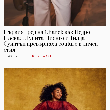
Първият ред на Chanel: как Педро
Паскал, Лупита Нионго и Тилда
Суинтън превърнаха couture в личен
стил
КРАСОТА
ОТ
HIGHVIEWART