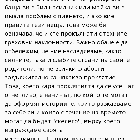
баща ви е бил насилник или майка ви е
имала проблем с пиенето, и ако вие
правите тези неща, това може би
означава, че и сте прокълнати с техните
греховни наклонности. Важно обаче е да
отбележим, че ние наследяваме, както
силните, така и слабите страни на своите
родители, но не всички слабости
задължително са някакво проклятие.
Това, което кара проклятията да се усещат
отчетливо, е начинът, по който те могат
да оформят историите, които разказваме
за себе си и които с течение на времето
могат да бъдат ''скелето'', върху което
изграждаме своята
идентичност. Проклятията носени през