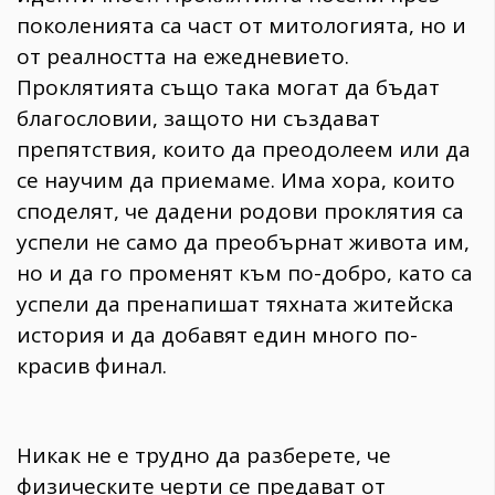
поколенията са част от митологията, но и
от реалността на ежедневието.
Проклятията също така могат да бъдат
благословии, защото ни създават
препятствия, които да преодолеем или да
се научим да приемаме. Има хора, които
споделят, че дадени родови проклятия са
успели не само да преобърнат живота им,
но и да го променят към по-добро, като са
успели да пренапишат тяхната житейска
история и да добавят един много по-
красив финал.
Никак не е трудно да разберете, че
физическите черти се предават от