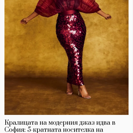
Кралицата на модерния джаз идва в
София: 5-кратната носителка на