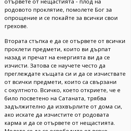
отървете от нещастията - плод на
родовото проклятие, помолете Бог за
опрощение и се покайте за всички свои
грехове.
Втората стъпка е да се отървете от всички
проклети предмети, които ви дърпат
назад и пречат на енергията ви да се
изчисти. Затова се научете често да
преглеждате къщата си и да се изчиствате
от всички предмети, които са свързани
с окултното. Всичко, което откриете, че е
било посветено на Сатаната, трябва
задължително да изхвърлите от дома си,
ако искате да изчистите от родовата
карма и да се отървете от нещастията.
Молете се да се освободите от всяко