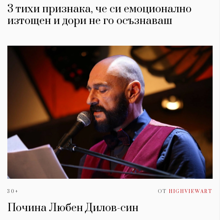
3 тихи признака, че си емоционално
изтощен и дори не го осъзнаваш
30+
ОТ
HIGHVIEWART
Почина Любен Дилов-син