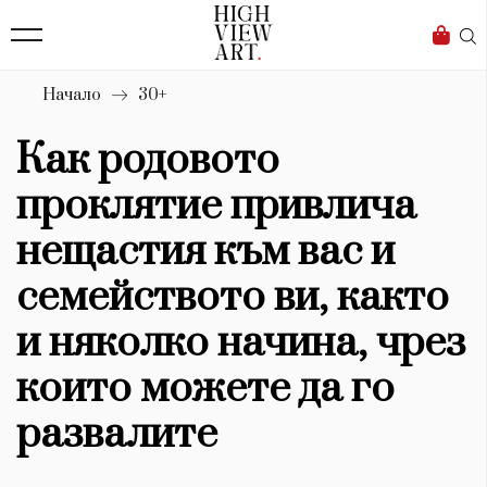
139
Бизнес
1633
Мода
Начало
30+
16
Dialogue
Как родовото
Изкуство
проклятие привлича
4340
нещастия към вас и
Красота
семейството ви, както
777
и няколко начина, чрез
Дизайн
които можете да го
1272
развалите
1188
Книги