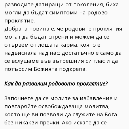
разводите датиращи от поколения, биха
могли да бъдат симптоми на родово
проклятие.
Добрата новина е, че родовите проклятия
могат да бъдат спрени и можем да се
отървем от лошата карма, която е
надвиснала над нас; достатъчно е само да
се вслушаме във вътрешния си глас и да
потърсим Божията подкрепа.
Как да развалим родовото проклятие?
Започнете да се молите за избавление и
повтаряйте освобождаваща молитва,
която ще ви позволи да служите на Бога
без никакви пречки. Ако искате да се