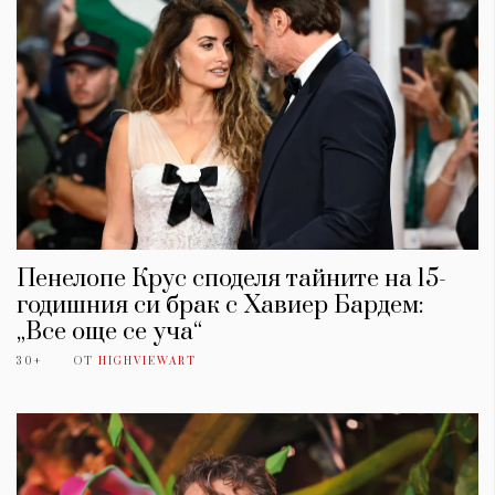
Пенелопе Крус споделя тайните на 15-
годишния си брак с Хавиер Бардем:
„Все още се уча“
30+
ОТ
HIGHVIEWART