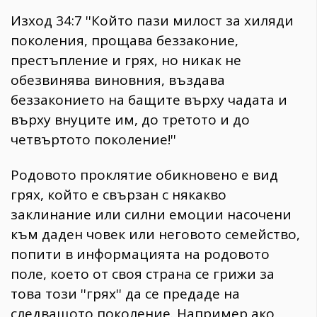
Изход 34:7 ''Който пази милост за хиляди
поколения, прощава беззаконие,
престъпление и грях, но никак не
обезвинява виновния, въздава
беззаконието на бащите върху чадата и
върху внуците им, до третото и до
четвъртото поколение!''
Родовото проклятие обикновено е вид
грях, който е свързан с някакво
заклинание или силни емоции насочени
към даден човек или неговото семейство,
попити в информацията на родовото
поле, което от своя страна се грижи за
това този ''грях'' да се предаде на
следващото поколение. Например ако