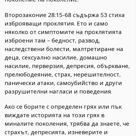
Второзаконие 28:15-68 съдържа 53 стиха
изброяващи проклятия. Ето и само
няколко от симптомите на проклятията
изброени там – бедност, развод,
наследствени болести, малтретиране на
деца, сексуално насилие, домашно
насилие, перверзия, депресия, объркване,
прелюбодеяние, страх, нерешителност,
панически атаки, самоубийство и други
разрушителни нагласи и поведения.
Ако се борите с определен грях или пък
виждате историята на този грях в
миналите поколения, трябва да знаете, че
страхът, депресията, изневерите и