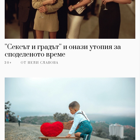
''Сексът и градът'' и онази утопия за
споделеното време
30+
ОТ
НЕЛИ СЛАВОВА