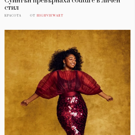
Суинтън превърнаха couture в личен
стил
КРАСОТА
ОТ
HIGHVIEWART