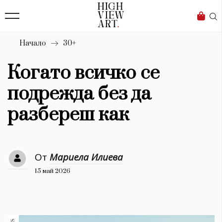
139
Бизнес
1633
Мода
Начало
30+
16
Dialogue
Когато всичко се
Изкуство
подрежда без да
4340
разбереш как
Красота
777
От
Мариела Илиева
Дизайн
15 май 2026
1272
1188
Книги