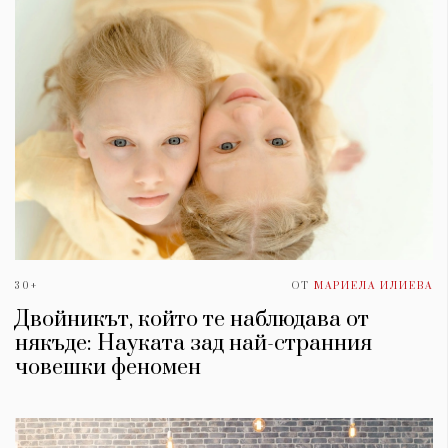
30+
ОТ
МАРИЕЛА ИЛИЕВА
Двойникът, който те наблюдава от
някъде: Науката зад най-странния
човешки феномен