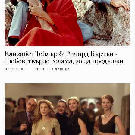
Елизабет Тейлър & Ричард Бъртън -
Любов, твърде голяма, за да продължи
ИЗКУСТВО
ОТ
НЕЛИ СЛАВОВА