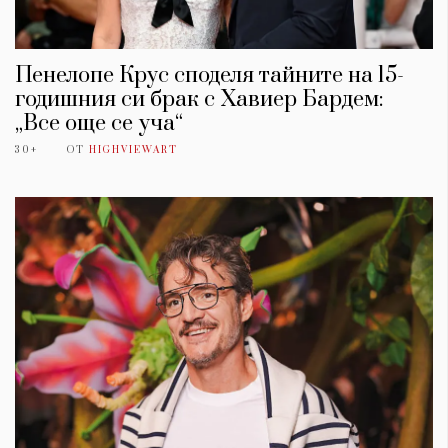
Пенелопе Крус споделя тайните на 15-
годишния си брак с Хавиер Бардем:
„Все още се уча“
30+
ОТ
HIGHVIEWART