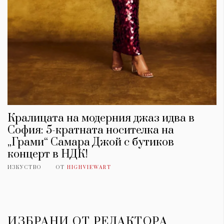
Кралицата на модерния джаз идва в
София: 5-кратната носителка на
„Грами“ Самара Джой с бутиков
концерт в НДК!
ИЗКУСТВО
ОТ
HIGHVIEWART
ИЗБРАНИ ОТ РЕДАКТОРА