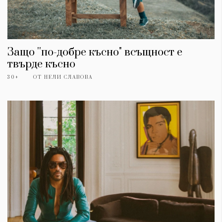
Защо ''по-добре късно" всъщност е
твърде късно
30+
ОТ
НЕЛИ СЛАВОВА