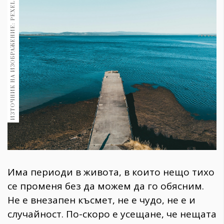
ИЗТОЧНИК НА ИЗОБРАЖЕНИЕ: PEXELS
1970
30+
1710
Гурме
Пътувай
237
389
Здраве
Gentlemen
382
Wellness
Има периоди в живота, в които нещо тихо
1817
се променя без да можем да го обясним.
Не е внезапен късмет, не е чудо, не е и
ПОСЛЕДВАЙТЕ
случайност. По-скоро е усещане, че нещата
НИ