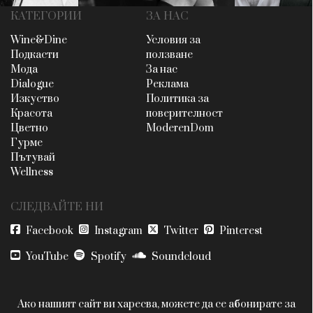
КАТЕГОРИИ
ЗА НАС
Wine&Dine
Условия за
Подкасти
ползване
Мода
За нас
Dialogue
Реклама
Изкуство
Политика за
Красота
поверителност
Цветно
ModerenDom
Гурме
Пътувай
Wellness
СЛЕДВАЙТЕ НИ
Facebook
Instagram
Twitter
Pinterest
YouTube
Spotify
Soundcloud
Ако нашият сайт ви харесва, можете да се абонирате за