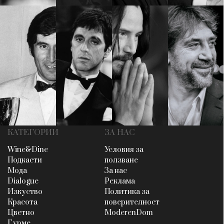
КАТЕГОРИИ
ЗА НАС
Wine&Dine
Условия за
Подкасти
ползване
Мода
За нас
Dialogue
Реклама
Изкуство
Политика за
Красота
поверителност
Цветно
ModerenDom
Гурме