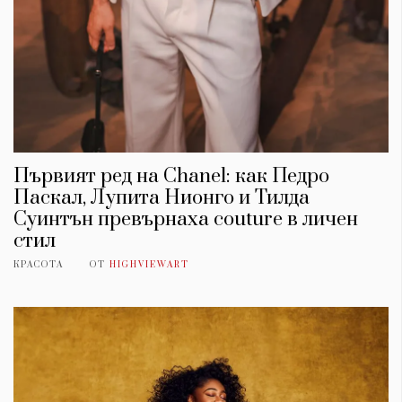
Първият ред на Chanel: как Педро
Паскал, Лупита Нионго и Тилда
Суинтън превърнаха couture в личен
стил
КРАСОТА
ОТ
HIGHVIEWART