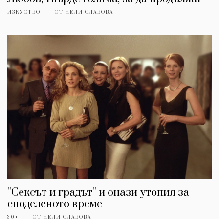
ИЗКУСТВО
ОТ
НЕЛИ СЛАВОВА
''Сексът и градът'' и онази утопия за
споделеното време
30+
ОТ
НЕЛИ СЛАВОВА