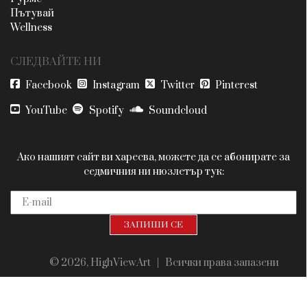
Пътувай
Wellness
СЛЕДВАЙТЕ НИ
Facebook
Instagram
Twitter
Pinterest
YouTube
Spotify
Soundcloud
Ако нашият сайт ви харесва, можете да се абонирате за
седмичния ни нюзлетър тук:
© 2026, HighViewArt | Всички права запазени