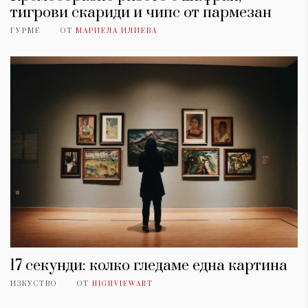
тигрови скариди и чипс от пармезан
ГУРМЕ
ОТ
МАРИЕЛА ИЛИЕВА
17 секунди: колко гледаме една картина
ИЗКУСТВО
ОТ
HIGHVIEWART