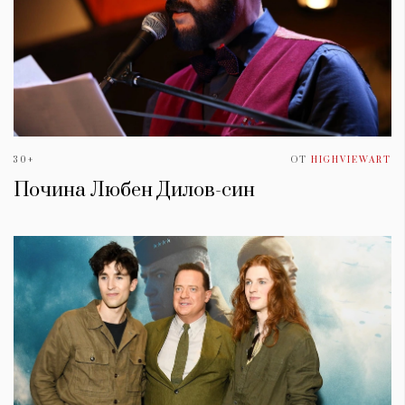
30+
ОТ
HIGHVIEWART
Почина Любен Дилов-син