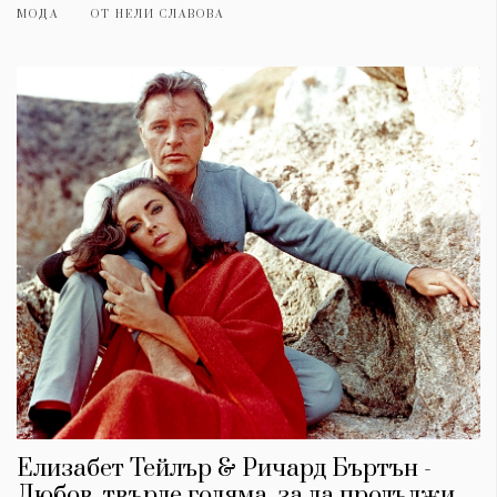
МОДА
ОТ
НЕЛИ СЛАВОВА
Елизабет Тейлър & Ричард Бъртън -
Любов, твърде голяма, за да продължи