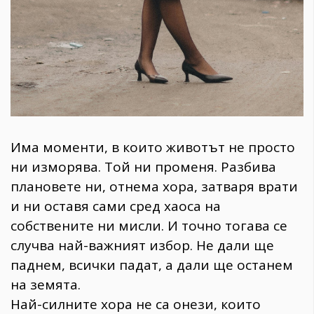
Има моменти, в които животът не просто
ни изморява. Той ни променя. Разбива
плановете ни, отнема хора, затваря врати
и ни оставя сами сред хаоса на
собствените ни мисли. И точно тогава се
случва най-важният избор. Не дали ще
паднем, всички падат, а дали ще останем
на земята.
Най-силните хора не са онези, които