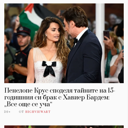
Пенелопе Крус споделя тайните на 15-
годишния си брак с Хавиер Бардем:
„Все още се уча“
30+
ОТ
HIGHVIEWART