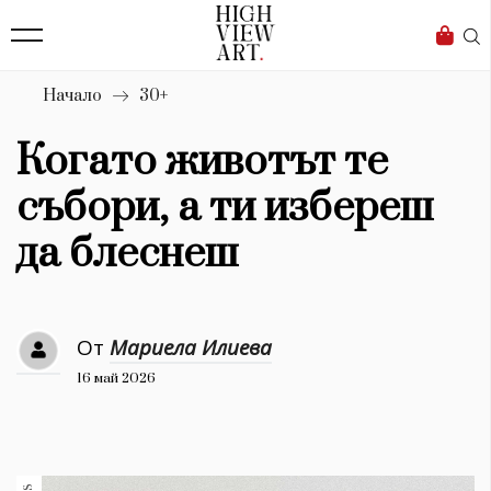
139
Бизнес
1633
Мода
Начало
30+
16
Dialogue
Когато животът те
Изкуство
събори, а ти избереш
4340
да блеснеш
Красота
777
От
Мариела Илиева
Дизайн
16 май 2026
1272
1188
Книги