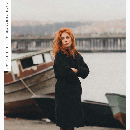
ИЗТОЧНИК НА ИЗОБРАЖЕНИЕ: PEXELS
1970
30+
1710
Гурме
Пътувай
237
389
Здраве
Gentlemen
382
Wellness
1817
ПОСЛЕДВАЙТЕ
НИ