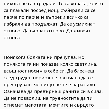
никога не са страдали. Те са хората, които
са плакали посред нощ, събирали са се
парче по парче и въпреки всичко са
избрали да продължат. Да се усмихнат
отново. Да вярват отново. Да живеят
отново.
Понякога болката ни пречупва. Но,
понякога тя ни показва колко светлина,
всъщност носим в себе си. Да блеснеш
след труден период не означава да се
преструваш, че нищо не те е наранило.
Означава да превърнеш раните си в сила.
Да не позволиш на трудностите да ти
отнемат мекотата, мечтите и сърцето