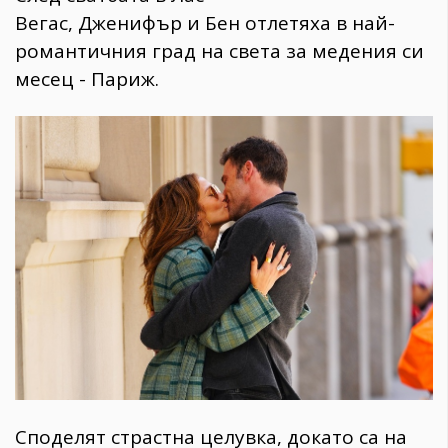
Вегас, Дженифър и Бен отлетяха в най-
романтичния град на света за медения си
месец - Париж.
КАТЕГОРИИ
ЗА НАС
Wine&Dine
Условия за
Подкасти
ползване
Мода
За нас
Dialogue
Реклама
Изкуство
Политика за
Споделят страстна целувка, докато са на