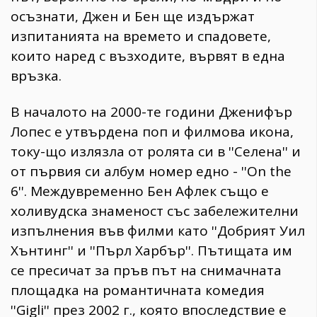
осъзнати, Джен и Бен ще издържат
изпитанията на времето и спадовете,
които наред с възходите, вървят в една
връзка.
В началото на 2000-те години Дженифър
Лопес е утвърдена поп и филмова икона,
току-що излязла от ролята си в ''Селена'' и
от първия си албум номер едно - ''On the
6''. Междувременно Бен Афлек също е
холивудска знаменост със забележителни
изпълнения във филми като ''Добрият Уил
Хънтинг'' и ''Пърл Харбър''. Пътищата им
се пресичат за пръв път на снимачната
площадка на романтичната комедия
''Gigli'' през 2002 г., която впоследствие е