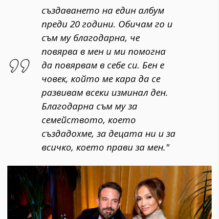
създаването на един албум
преди 20 години. Обичам го и
съм му благодарна, че
повярва в мен и ми помогна
да повярвам в себе си. Бен е
човек, който ме кара да се
развивам всеки изминал ден.
Благодарна съм му за
семейството, което
създадохме, за децата ни и за
всичко, което прави за мен."