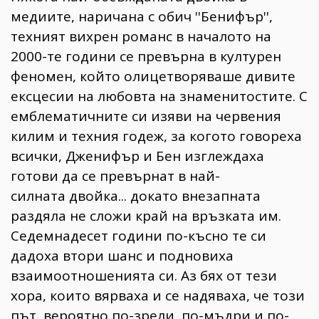
медиите, наричана с обич ''Бенифър'',
техният вихрен романс в началото на
2000-те години се превърна в културен
феномен, който олицетворяваше дивите
ексцесии на любовта на знаменитостите. С
емблематичните си изяви на червения
килим и техния годеж, за когото говореха
всички, Дженифър и Бен изглеждаха
готови да се превърнат в най-
силната двойка... докато внезапната
раздяла не сложи край на връзката им.
Седемнадесет години по-късно те си
дадоха втори шанс и подновиха
взаимоотношенията си. Аз бях от тези
хора, които вярваха и се надяваха, че този
път, вероятно по-зрели, по-мъдри и по-