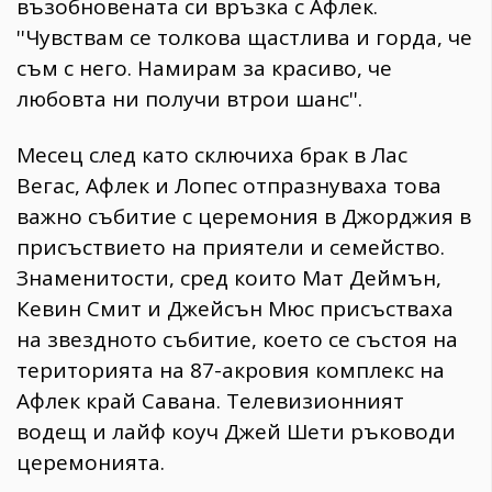
възобновената си връзка с Афлек.
''Чувствам се толкова щастлива и горда, че
съм с него. Намирам за красиво, че
любовта ни получи втрои шанс''.
Месец след като сключиха брак в Лас
Вегас, Афлек и Лопес отпразнуваха това
важно събитие с церемония в Джорджия в
присъствието на приятели и семейство.
Знаменитости, сред които Мат Деймън,
Кевин Смит и Джейсън Мюс присъстваха
на звездното събитие, което се състоя на
територията на 87-акровия комплекс на
Афлек край Савана. Телевизионният
водещ и лайф коуч Джей Шети ръководи
церемонията.