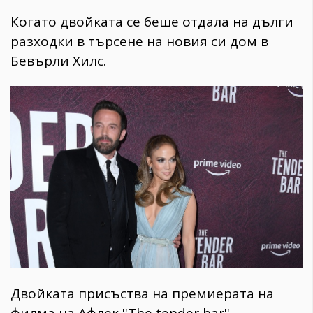
Когато двойката се беше отдала на дълги
разходки в търсене на новия си дом в
Бевърли Хилс.
Двойката присъства на премиерата на