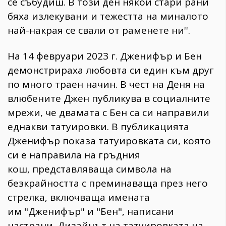
се събудиш. В този ден някои стари рани
бяха излекувани и тежестта на миналото
най-накрая се свали от раменете ни''.
На 14 февруари 2023 г. Дженифър и Бен
демонстрираха любовта си един към друг
по много траен начин. В чест на Деня на
влюбените Джен публикува в социалните
мрежи, че двамата с Бен са си направили
еднакви татуировки. В публикацията
Дженифър показа татуировката си, която
си е направила на гръдния
кош, представляваща символа на
безкрайността с преминаваща през него
стрелка, включваща имената
им "Дженифър" и "Бен", написани
настрани. Дизайнът на татуировката на