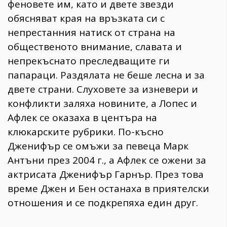
феновете им, като и двете звезди
обясняват края на връзката си с
непрестанния натиск от страна на
общественото внимание, славата и
непрекъснато преследващите ги
папараци. Раздялата не беше лесна и за
двете страни. Слуховете за изневери и
конфликти заляха новините, а Лопес и
Афлек се оказаха в центъра на
клюкарските рубрики. По-късно
Дженифър се омъжи за певеца Марк
Антъни през 2004 г., а Афлек се ожени за
актрисата Дженифър Гарнър. През това
време Джен и Бен останаха в приятелски
отношения и се подкрепяха един друг.