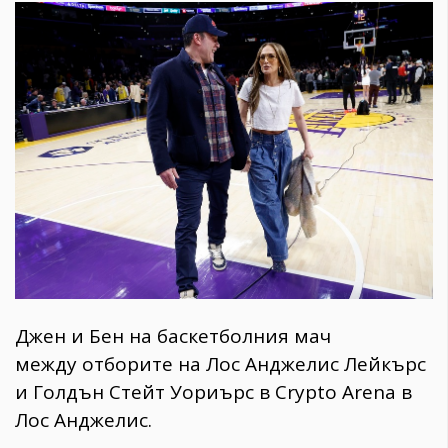
Джен и Бен на баскетболния мач
между отборите на Лос Анджелис Лейкърс
и Голдън Стейт Уориърс в Crypto Arena в
Лос Анджелис.