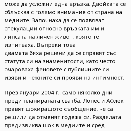
може да усложни една връзка. Двойката се
сблъсква с голямо внимание от страна на
медиите. Започнаха да се появяват
спекулации относно връзката им и
липсата на личен живот, която те
изпитваха. Въпреки това
двамата бяха решени да се справят със
статута си на знаменитости, като често
очароваха феновете с публичните си
изяви и нежните си прояви на интимност.
През януари 2004 г., само няколко дни
преди планираната сватба, Лопес и Афлек
правят шокиращото съобщение, че са
решили да отменят годежа си. Раздялата
предизвиква шок в медиите и сред