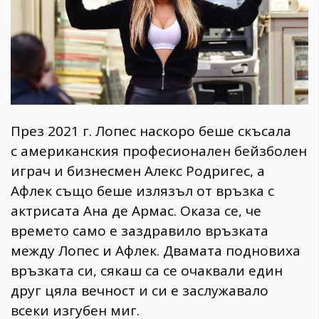
През 2021 г. Лопес наскоро беше скъсала
с американския професионален бейзболен
играч и бизнесмен Алекс Родригес, а
Афлек също беше излязъл от връзка с
актрисата Ана де Армас. Оказа се, че
времето само е заздравило връзката
между Лопес и Афлек. Двамата подновиха
връзката си, сякаш са се очаквали един
друг цяла вечност и си е заслужавало
всеки изгубен миг.