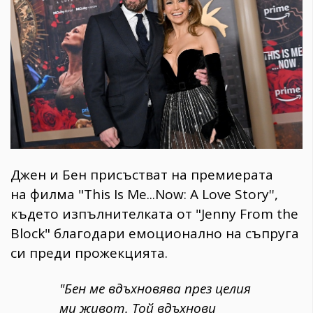
Джен и Бен присъстват на премиерата
на филма "This Is Me...Now: A Love Story'',
където изпълнителката от "Jenny From the
Block" благодари емоционално на съпруга
си преди прожекцията.
"Бен ме вдъхновява през целия
ми живот. Той вдъхнови