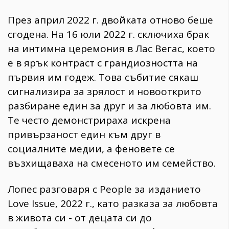
През април 2022 г. двойката отново беше
сгодена. На 16 юли 2022 г. сключиха брак
на интимна церемония в Лас Вегас, което
е в ярък контраст с грандиозността на
първия им годеж. Това събитие сякаш
сигнализира за зрялост и новооткрито
разбиране един за друг и за любовта им.
Те често демонстрираха искрена
привързаност един към друг в
социалните медии, а феновете се
възхищаваха на смесеното им семейство.
Лопес разговаря с People за изданието
Love Issue, 2022 г., като разказа за любовта
в живота си - от децата си до