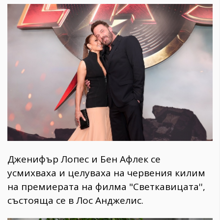
Дженифър Лопес и Бен Афлек се
усмихваха и целуваха на червения килим
на премиерата на филма "Светкавицата'',
състояща се в Лос Анджелис.