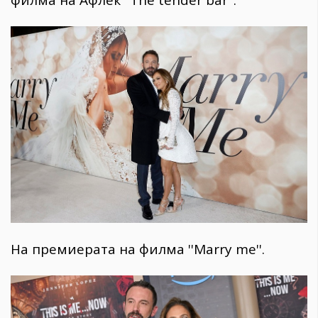
филма на Афлек ''The tender bar''.
На премиерата на филма ''Marry me''.