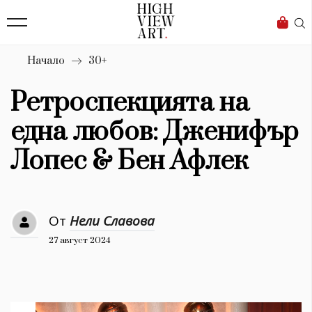
139
Бизнес
1633
Мода
Начало
30+
16
Dialogue
Ретроспекцията на
Изкуство
една любов: Дженифър
4340
Лопес & Бен Афлек
Красота
777
От
Нели Славова
Дизайн
27 август 2024
1272
1188
Книги