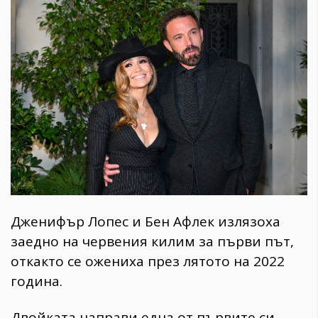
Дженифър Лопес и Бен Афлек излязоха
заедно на червения килим за първи път,
откакто се ожениха през лятото на 2022
година.
Двойката направи една от първите си