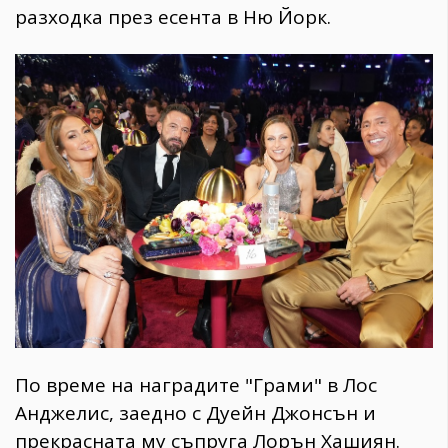
Красота
поверителност
разходка през есента в Ню Йорк.
Цветно
ModerenDom
Гурме
Пътувай
Wellness
СЛЕДВАЙТЕ НИ
Facebook
Instagram
Twitter
Pinterest
YouTube
Spotify
Soundcloud
Ако нашият сайт ви харесва, можете да се абонирате за
седмичния ни нюзлетър тук:
По време на наградите "Грами" в Лос
Анджелис, заедно с Дуейн Джонсън и
© 2026, HighViewArt | Всички права запазени
прекрасната му съпруга Лорън Хашиян.