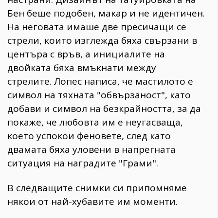
Бен беше подобен, макар и не идентичен.
На неговата имаше две пресичащи се
стрели, които изглежда бяха свързани в
центъра с връв, а инициалите на
двойката бяха вмъкнати между
стрелите. Лопес написа, че мастилото е
символ на тяхната "обвързаност", като
добави и символ на безкрайността, за да
покаже, че любовта им е неугасваща,
което успокои феновете, след като
двамата бяха уловени в напрегната
ситуация на наградите "Грами".
В следващите снимки си припомняме
някои от най-хубавите им моменти.