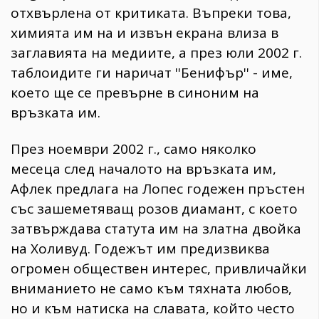
отхвърлена от критиката. Въпреки това,
химията им на и извън екрана влиза в
заглавията на медиите, а през юли 2002 г.
таблоидите ги наричат ''Бенифър'' - име,
което ще се превърне в синоним на
връзката им.
През ноември 2002 г., само няколко
месеца след началото на връзката им,
Афлек предлага на Лопес годежен пръстен
със зашеметяващ розов диамант, с което
затвърждава статута им на златна двойка
на Холивуд. Годежът им предизвиква
огромен обществен интерес, привличайки
вниманието не само към тяхната любов,
но и към натиска на славата, който често