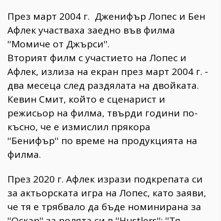
През март 2004 г. Дженифър Лопес и Бен
Афлек участваха заедно във филма
''Момиче от Джърси''.
Вторият филм с участието на Лопес и
Афлек, излиза на екран през март 2004 г. -
два месеца след раздялата на двойката.
Кевин Смит, който е сценарист и
режисьор на филма, твърди години по-
късно, че е измислил прякора
''Бенифър'' по време на продукцията на
филма.
През 2020 г. Афлек изрази подкрепата си
за актьорската игра на Лопес, като заяви,
че тя е трябвало да бъде номинирана за
''Оскар'' за ролята си в ''Hustlers'': ''Тя