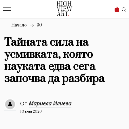
138
Бизнес
1633
Мода
Начало
30+
16
Dialogue
Тайната сила на
Изкуство
усмивката, която
4339
науката едва сега
Красота
започва да разбира
777
Дизайн
От
Мариела Илиева
1272
10 юни 2026
1188
Книги