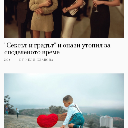
''Сексът и градът'' и онази утопия за
споделеното време
30+
ОТ
НЕЛИ СЛАВОВА