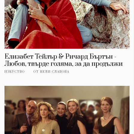
Елизабет Тейлър & Ричард Бъртън -
Любов, твърде голяма, за да продължи
ИЗКУСТВО
ОТ
НЕЛИ СЛАВОВА