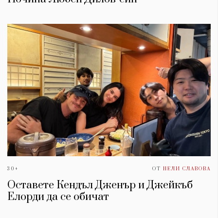
30+
ОТ
НЕЛИ СЛАВОВА
Оставете Кендъл Дженър и Джейкъб
Елорди да се обичат