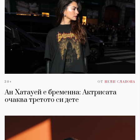
30+
ОТ
НЕЛИ СЛАВОВА
Ан Хатауей е бременна: Актрисата
очаква третото си дете