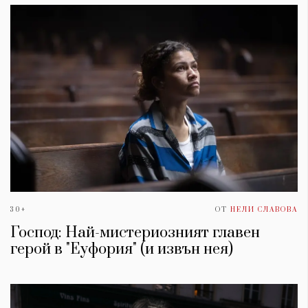
30+
ОТ
НЕЛИ СЛАВОВА
Господ: Най-мистериозният главен
герой в "Еуфория" (и извън нея)