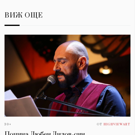
ВИЖ ОЩЕ
30+
ОТ
HIGHVIEWART
Почина Любен Дилов-син