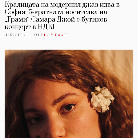
Кралицата на модерния джаз идва в
София: 5-кратната носителка на
„Грами“ Самара Джой с бутиков
концерт в НДК!
ИЗКУСТВО
ОТ
HIGHVIEWART