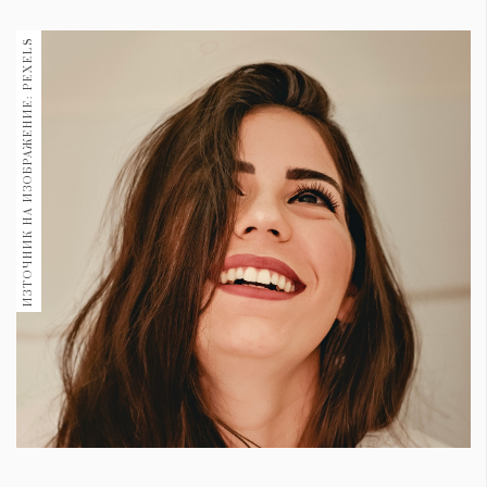
1970
30+
ИЗТОЧНИК НА ИЗОБРАЖЕНИЕ: PEXELS
1709
Гурме
Пътувай
237
389
Здраве
Gentlemen
382
Wellness
1816
ПОСЛЕДВАЙТЕ
НИ