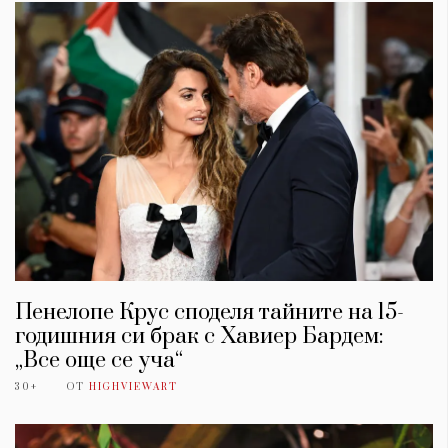
Пенелопе Крус споделя тайните на 15-
годишния си брак с Хавиер Бардем:
„Все още се уча“
30+
ОТ
HIGHVIEWART