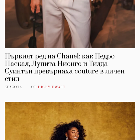
Първият ред на Chanel: как Педро
Паскал, Лупита Нионго и Тилда
Суинтън превърнаха couture в личен
стил
КРАСОТА
ОТ
HIGHVIEWART