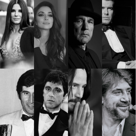
Красота
поверителност
Цветно
ModerenDom
Гурме
Пътувай
Wellness
СЛЕДВАЙТЕ НИ
Facebook
Instagram
Twitter
Pinterest
YouTube
Spotify
Soundcloud
Ако нашият сайт ви харесва, можете да се абонирате за
седмичния ни нюзлетър тук:
© 2026, HighViewArt | Всички права запазени