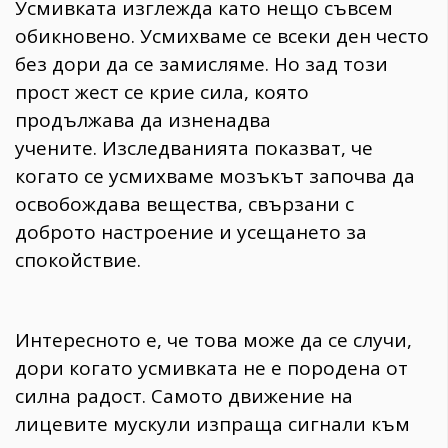
Усмивката изглежда като нещо съвсем
обикновено. Усмихваме се всеки ден често
без дори да се замисляме. Но зад този
прост жест се крие сила, която
продължава да изненадва
учените. Изследванията показват, че
когато се усмихваме мозъкът започва да
освобождава вещества, свързани с
доброто настроение и усещането за
спокойствие.
Интересното е, че това може да се случи,
дори когато усмивката не е породена от
силна радост. Самото движение на
лицевите мускули изпраща сигнали към