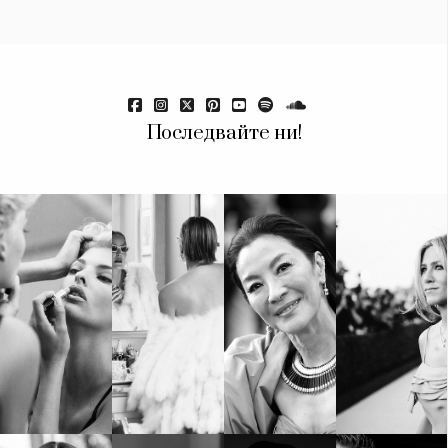
Последвайте ни!
КАТЕГОРИИ
ЗА НАС
Wine&Dine
Условия за
Подкасти
ползване
Мода
За нас
Dialogue
Реклама
Изкуство
Политика за