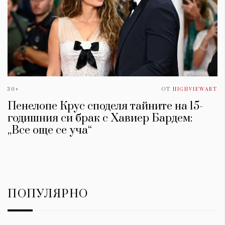
30+
ОТ
HIGHVIEWART
Пенелопе Крус споделя тайните на 15-
годишния си брак с Хавиер Бардем:
„Все още се уча“
ПОПУЛЯРНО