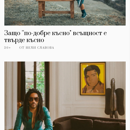
Защо ''по-добре късно" всъщност е
твърде късно
30+
ОТ
НЕЛИ СЛАВОВА