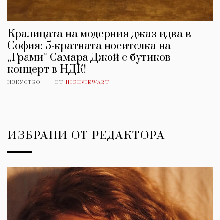
Кралицата на модерния джаз идва в
София: 5-кратната носителка на
„Грами“ Самара Джой с бутиков
концерт в НДК!
ИЗКУСТВО
ОТ
HIGHVIEWART
ИЗБРАНИ ОТ РЕДАКТОРА
КАТЕГОРИИ
ЗА НАС
Wine&Dine
Условия за
Подкасти
ползване
Мода
За нас
Dialogue
Реклама
Изкуство
Политика за