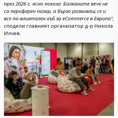
през 2026 г. ясно показа: Балканите вече не
са периферен пазар, а бързо развиващ се и
все по-влиятелен хъб за eCommerce в Европа“,
сподели главният организатор д-р Никола
Илчев.