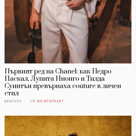
Първият ред на Chanel: как Педро
Паскал, Лупита Нионго и Тилда
Суинтън превърнаха couture в личен
стил
КРАСОТА
ОТ
HIGHVIEWART