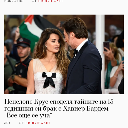
ИЗКУСТВО
ОТ
HIGHVIEWART
Пенелопе Крус споделя тайните на 15-
годишния си брак с Хавиер Бардем:
„Все още се уча“
30+
ОТ
HIGHVIEWART