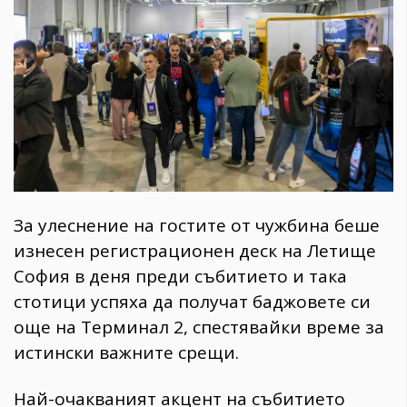
За улеснение на гостите от чужбина беше
изнесен регистрационен деск на Летище
София в деня преди събитието и така
стотици успяха да получат баджовете си
още на Терминал 2, спестявайки време за
истински важните срещи.
Най-очакваният акцент на събитието