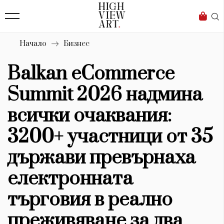
139
Бизнес
1633
Мода
Начало
Бизнес
16
Dialogue
Balkan eCommerce
Изкуство
Summit 2026 надмина
4340
всички очаквания:
Красота
3200+ участници от 35
777
държави превърнаха
Дизайн
електронната
1272
търговия в реално
1188
Книги
преживяване за два