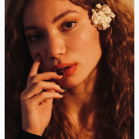
Красота
поверителност
Цветно
ModerenDom
Гурме
Пътувай
Wellness
СЛЕДВАЙТЕ НИ
Facebook
Instagram
Twitter
Pinterest
YouTube
Spotify
Soundcloud
Ако нашият сайт ви харесва, можете да се абонирате за
седмичния ни нюзлетър тук:
© 2026, HighViewArt | Всички права запазени