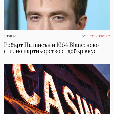
БИЗНЕС
ОТ
HIGHVIEWART
Робърт Патинсън и 1664 Blanc: ново
стилно партньорство с ''добър вкус''