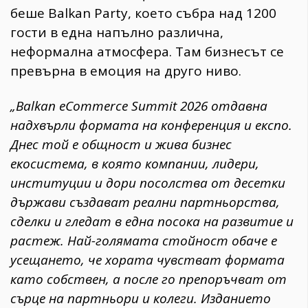
беше Balkan Party, което събра над 1200
гости в една напълно различна,
неформална атмосфера. Там бизнесът се
превърна в емоция на друго ниво.
„Balkan eCommerce Summit 2026 отдавна
надхвърли формата на конференция и експо.
Днес той е общност и жива бизнес
екосистема, в която компании, лидери,
институции и дори посолства от десетки
държави създават реални партньорства,
сделки и гледат в една посока на развитие и
растеж. Най-голямата стойност обаче е
усещането, че хората чувстват формата
като собствен, а после го препоръчват от
сърце на партньори и колеги. Изданието