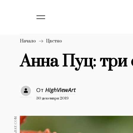
139
Бизнес
1633
Мода
16
Dialogue
Начало
Цветно
Изкуство
Анна Пуц: три
4340
777
Красота
1272
Дизайн
От
HighViewArt
30 декември 2019
1188
Книги
1970
30+
1710