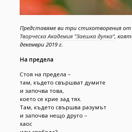
Представяме ви три стихотворения от А
Творческа Академия "Заешка дупка"
, коят
декември 2019 г.
На предела
Стоя на предела –
там, където свършват думите
и започва това,
което се крие зад тях.
Там, където свършва разумът
и започва нещо друго –
хаос