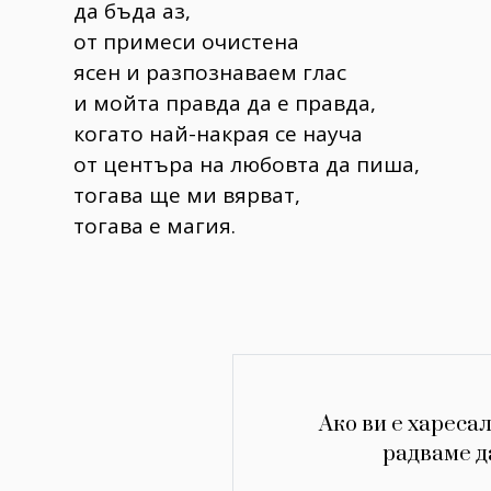
да бъда аз,
от примеси очистена
ясен и разпознаваем глас
и мойта правда да е правда,
когато най-накрая се науча
от центъра на любовта да пиша,
тогава ще ми вярват,
тогава е магия.
Ако ви е харесал
радваме д