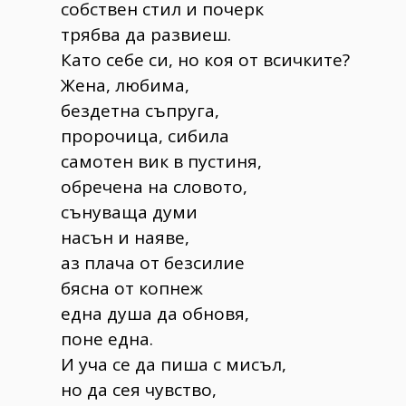
собствен стил и почерк
трябва да развиеш.
Като себе си, но коя от всичките?
Жена, любима,
бездетна съпруга,
пророчица, сибила
самотен вик в пустиня,
обречена на словото,
сънуваща думи
насън и наяве,
аз плача от безсилие
бясна от копнеж
една душа да обновя,
поне една.
И уча се да пиша с мисъл,
но да сея чувство,