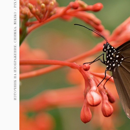
ИЗТОЧНИК НА ИЗОБРАЖЕНИЕ: СНИМКА: NIKIKO / PIXABAY.COM
Гурме
237
Пътувай
389
Здраве
Gentlemen
382
1817
Wellness
ПОСЛЕДВАЙТЕ
НИ