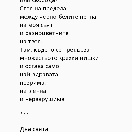
или свобода?
Стоя на предела
между черно-белите петна
на моя свят
и разноцветните
на твоя.
Там, където се прекъсват
множеството крехки нишки
и остава само
най-здравата,
незрима,
нетленна
и неразрушима.
***
Два свята