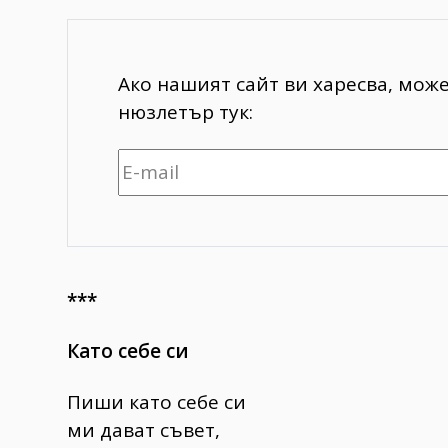
Ако нашият сайт ви харесва, мож
нюзлетър тук:
***
Като себе си
Пиши като себе си
ми дават съвет,