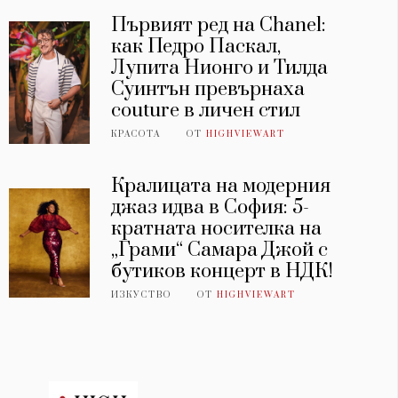
Първият ред на Chanel:
как Педро Паскал,
Лупита Нионго и Тилда
Суинтън превърнаха
couture в личен стил
КРАСОТА
ОТ
HIGHVIEWART
Кралицата на модерния
джаз идва в София: 5-
кратната носителка на
„Грами“ Самара Джой с
бутиков концерт в НДК!
ИЗКУСТВО
ОТ
HIGHVIEWART