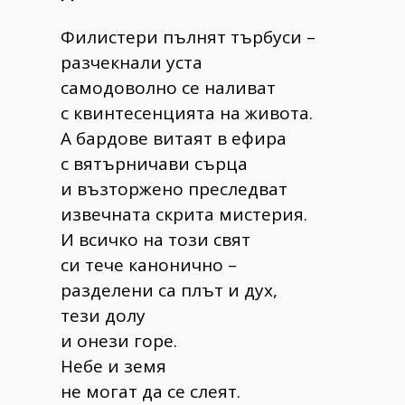
Филистери пълнят търбуси –
разчекнали уста
самодоволно се наливат
с квинтесенцията на живота.
А бардове витаят в ефира
с вятърничави сърца
и възторжено преследват
извечната скрита мистерия.
И всичко на този свят
си тече канонично –
разделени са плът и дух,
тези долу
и онези горе.
Небе и земя
не могат да се слеят.