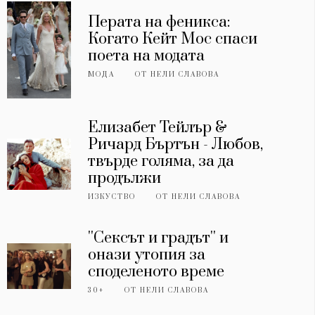
Перата на феникса:
Когато Кейт Мос спаси
поета на модата
МОДА
ОТ
НЕЛИ СЛАВОВА
Елизабет Тейлър &
Ричард Бъртън - Любов,
твърде голяма, за да
продължи
ИЗКУСТВО
ОТ
НЕЛИ СЛАВОВА
''Сексът и градът'' и
онази утопия за
споделеното време
30+
ОТ
НЕЛИ СЛАВОВА