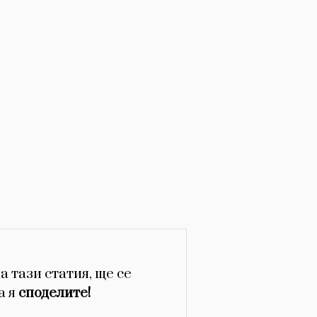
а тази статия, ще се
а я
споделите!