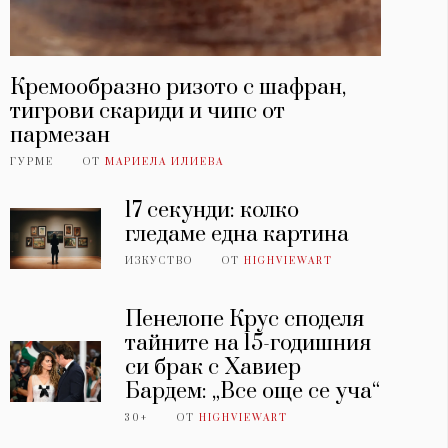
Кремообразно ризото с шафран,
тигрови скариди и чипс от
пармезан
ГУРМЕ
ОТ
МАРИЕЛА ИЛИЕВА
17 секунди: колко
гледаме една картина
ИЗКУСТВО
ОТ
HIGHVIEWART
Пенелопе Крус споделя
тайните на 15-годишния
си брак с Хавиер
Бардем: „Все още се уча“
30+
ОТ
HIGHVIEWART