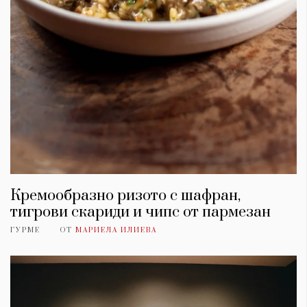
Кремообразно ризото с шафран,
тигрови скариди и чипс от пармезан
ГУРМЕ
ОТ
МАРИЕЛА ИЛИЕВА