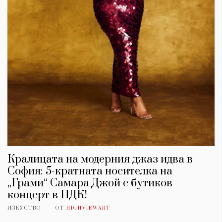
Кралицата на модерния джаз идва в
София: 5-кратната носителка на
„Грами“ Самара Джой с бутиков
концерт в НДК!
ИЗКУСТВО
ОТ
HIGHVIEWART