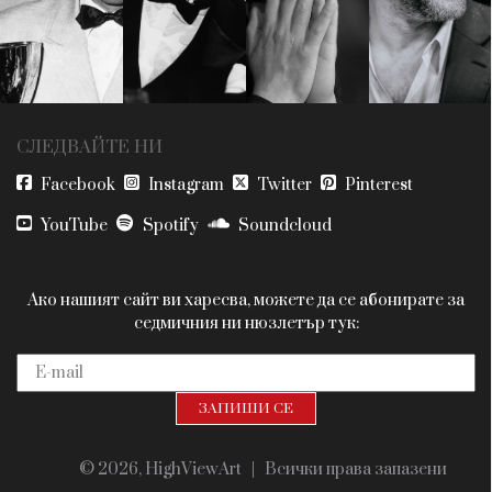
Красота
поверителност
Цветно
ModerenDom
Гурме
Пътувай
Wellness
СЛЕДВАЙТЕ НИ
Facebook
Instagram
Twitter
Pinterest
YouTube
Spotify
Soundcloud
Ако нашият сайт ви харесва, можете да се абонирате за
седмичния ни нюзлетър тук:
© 2026, HighViewArt | Всички права запазени