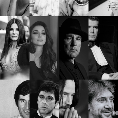
КАТЕГОРИИ
ЗА НАС
Wine&Dine
Условия за
Подкасти
ползване
Мода
За нас
Dialogue
Реклама
Изкуство
Политика за