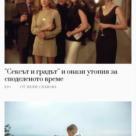
''Сексът и градът'' и онази утопия за
споделеното време
30+
ОТ
НЕЛИ СЛАВОВА