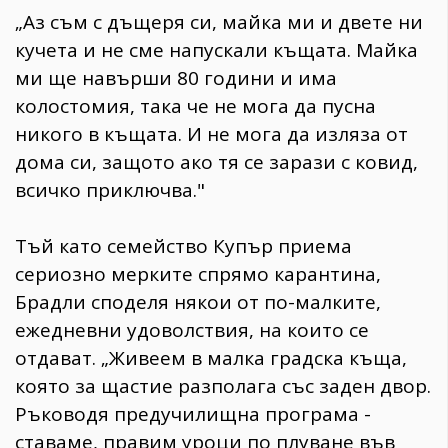
„Аз съм с дъщеря си, майка ми и двете ни
кучета и не сме напускали къщата. Майка
ми ще навърши 80 години и има
колостомия, така че не мога да пусна
никого в къщата. И не мога да изляза от
дома си, защото ако тя се зарази с ковид,
всичко приключва."
Тъй като семейство Купър приема
сериозно мерките спрямо карантина,
Брадли споделя някои от по-малките,
ежедневни удоволствия, на които се
отдават. „Живеем в малка градска къща,
която за щастие разполага със заден двор.
Ръководя предучилищна програма -
ставаме, правим уроци по плуване във