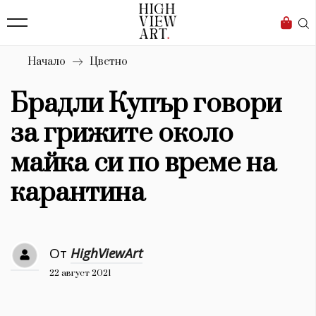
139
Бизнес
1633
Мода
Начало
Цветно
16
Dialogue
Брадли Купър говори
Изкуство
за грижите около
4340
майка си по време на
Красота
карантина
777
Дизайн
От
HighViewArt
1272
22 август 2021
1188
Книги