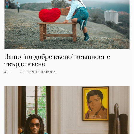
Защо ''по-добре късно" всъщност е
твърде късно
30+
ОТ
НЕЛИ СЛАВОВА