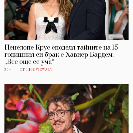
Пенелопе Крус споделя тайните на 15-
годишния си брак с Хавиер Бардем:
„Все още се уча“
30+
ОТ
HIGHVIEWART