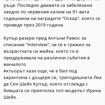
ръце. Последно двамата са забелязани
заедно по червения килим на 91-вата
годишнина на наградите "Оскар", която се
проведе през 2019 година.
Купър разкри пред Антъни Рамос за
списание "Interview", че се е грижил за
възрастната си майка, която го е
придружавала на различни събития в
миналото.
Актьорът каза още, че е бил под
карантина с дъщеря си, тригодишната Леа
де Сен Шейк Купър, която отглежда с
бившата си приятелка топ-моделът Ирина
Шейк .