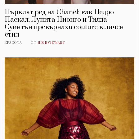
Първият ред на Chanel: как Педро
Паскал, Лупита Нионго и Тилда
Суинтън превърнаха couture в личен
стил
КРАСОТА
ОТ
HIGHVIEWART